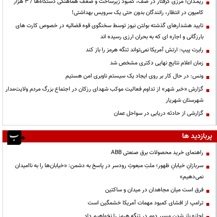
ریمـدان؛ مرزی گرفتار در صف، کمبود زیرساخت و ضعف هماهنگی دستگاه‌ها / ۳ هزار
کامیون در انتظار، رانندگان بدون حتی یک سرویس بهداشتی!
تایید هشدارهای گذشته بولتن نیوز توسط سخنگوی قوه قضائیه در خصوص کارت های
بارزگانی و اجاره ای که به بحران ارزی رسیده اند
رابرت پیپ: ارتش آمریکا نمی‌تواند تنگه هرمز را باز کند
زمان اعلام نتایج نهایی دکتری مشخص شد
ونس: در حال کار بر روی ایجاد یک سیستم ناوبری امن هستیم
گزارش «خبر شهر» از تداوم فعالیت موکب شهدای رزکان در اجتماع بزرگ مردم ولایت‌مدار
شهرستان شهریار
گزارشی از حادثه دریایی در سواحل عمان
پربازدید ها
راهنمای خرید محصولات برق صنعتی ABB
سربازانِ خیابانِ ظهور؛ ملتِ مبعوثِ رودسر در پاسخ به دشمن: «خیابان‌ها را به ناامیدان
نمی‌دهیم»
فرق است میان مجاهدان در میدان و ساکتین
ترامپ از افشای کمبود مهمات آمریکا خشمگین است
اجازه باز شدن مسیر دوم در تنگه هرمز را نخواهیم داد