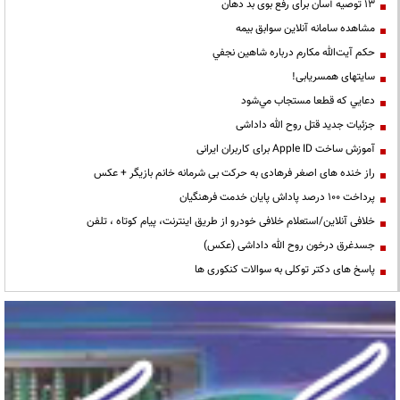
13 توصیه آسان برای رفع بوی بد دهان
مشاهده سامانه آنلاين سوابق بیمه
حكم آيت‌الله مكارم درباره شاهين نجفي
سایتهای همسریابی!
دعايي كه قطعا مستجاب مي‌شود
جزئیات جدید قتل روح الله داداشی
آموزش ساخت Apple ID برای کاربران ایرانی
راز خنده های اصغر فرهادی به حرکت بی شرمانه خانم بازیگر + عکس
پرداخت ۱۰۰ درصد پاداش پایان خدمت فرهنگیان
خلافی آنلاین/استعلام خلافی خودرو از طریق اینترنت، پیام کوتاه ، تلفن
جسدغرق درخون روح الله داداشی (عکس)
پاسخ های دکتر توکلی به سوالات کنکوری ها