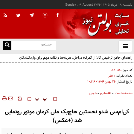
يکشنبه ۱۸ مرداد ۱۴۰۵
|
Sunday , 09 August 2026
از
و
ته
راهنمای جامع ترخیص کالا از گمرک؛ مراحل، هزینه‌ها و نکات مهم برای واردکنندگان
ن
نو
کد خبر:
۸۸۱۶۵۰
تعداد نظرات:
۱ نظر
تاریخ انتشار:
۲۶ بهمن ۱۴۰۴ - ۱۰:۳۶
صفحه نخست
»
اقتصادی
»
خودرو
‍‍‍ پ
پ
کی‌ام‌سی شدو نخستین هاچ‌بک ملی کرمان موتور رونمایی
شد (+عکس)