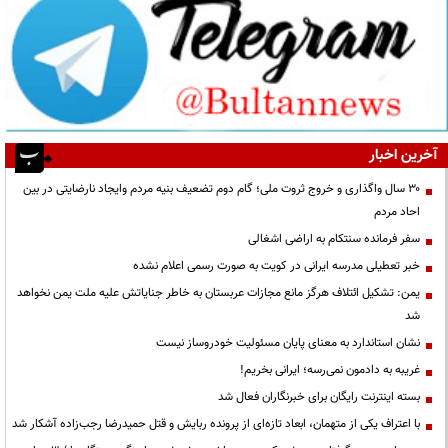
آخرین اخبار
۳۰ سال واگذاری و خروج ثروت ملی؛ گام دوم تضعیف بنیه مردم وایجاد نارضایتی در بین
احاد مردم
سفر فرمانده سنتکام به اراضی اشغالی
خبر تعطیلی مدرسه ایرانی در کویت به صورت رسمی اعلام نشده
یمن: تشکیل ائتلاف هرگز مانع مجازات عربستان به خاطر جنایاتش علیه ملت یمن نخواهد
شد
نشان استاندارد به معنای پایان مسئولیت خودروساز نیست
غریبه به دادمون نمی‌رسه؛ ایرانی بخریم!
بسته اینترنت رایگان برای خبرنگاران فعال شد
با اعتراف یکی از متهمان، ابعاد تازه‌ای از پرونده ربایش و قتل حمیدرضا رجب‌زاده آشکار شد