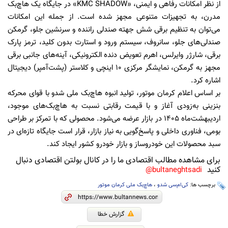
از نظر امکانات رفاهی و ایمنی، «KMC SHADOW» در جایگاه یک هاچ‌بک
مدرن، به تجهیزات متنوعی مجهز شده است. از جمله این امکانات
می‌توان به تنظیم برقی شش جهته صندلی راننده و سرنشین جلو، گرمکن
صندلی‌های جلو، سانروف، سیستم ورود و استارت بدون کلید، ترمز پارک
برقی، شارژر وایرلس، اهرم تعویض دنده الکترونیکی، آینه‌های جانبی برقی
مجهز به گرمکن، نمایشگر مرکزی ۱۰ اینچی و کلاستر (پشت‌آمپر) دیجیتال
اشاره کرد.
بر اساس اعلام کرمان موتور، تولید انبوه هاچ‌بک ملی شدو با قوای محرکه
بنزینی به‌زودی آغاز و با قیمت رقابتی نسبت به هاچ‌بک‌های موجود،
اردیبهشت‌ماه 1405 در بازار عرضه می‌شود. محصولی که با تمرکز بر طراحی
بومی، فناوری داخلی و پاسخ‌گویی به نیاز بازار، قرار است جایگاه تازه‌ای در
سبد محصولات این خودروساز و بازار خودرو کشور ایجاد کند.
برای مشاهده مطالب اقتصادی ما را در کانال بولتن اقتصادی دنبال
کنید
bultaneghtsadi@
برچسب ها:
کی‌ام‌سی شدو
،
هاچ‌بک ملی کرمان موتور
گزارش خطا