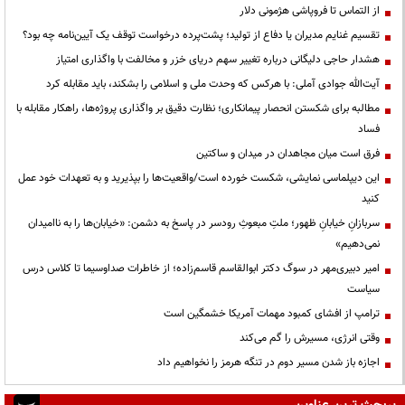
از التماس تا فروپاشی هژمونی دلار
تقسیم غنایم مدیران یا دفاع از تولید؛ پشت‌پرده درخواست توقف یک آیین‌نامه چه بود؟
هشدار حاجی دلیگانی درباره تغییر سهم دریای خزر و مخالفت با واگذاری امتیاز
آیت‌الله جوادی آملی: با هرکس که وحدت ملی و اسلامی را بشکند، باید مقابله کرد
مطالبه برای شکستن انحصار پیمانکاری؛ نظارت دقیق بر واگذاری پروژه‌ها، راهکار مقابله با
فساد
فرق است میان مجاهدان در میدان و ساکتین
این دیپلماسی نمایشی، شکست خورده است/واقعیت‌ها را بپذیرید و به تعهدات خود عمل
کنید
سربازانِ خیابانِ ظهور؛ ملتِ مبعوثِ رودسر در پاسخ به دشمن: «خیابان‌ها را به ناامیدان
نمی‌دهیم»
امیر دبیری‌مهر در سوگ دکتر ابوالقاسم قاسم‌زاده؛ از خاطرات صداوسیما تا کلاس درس
سیاست
ترامپ از افشای کمبود مهمات آمریکا خشمگین است
وقتی انرژی، مسیرش را گم می‌کند
اجازه باز شدن مسیر دوم در تنگه هرمز را نخواهیم داد