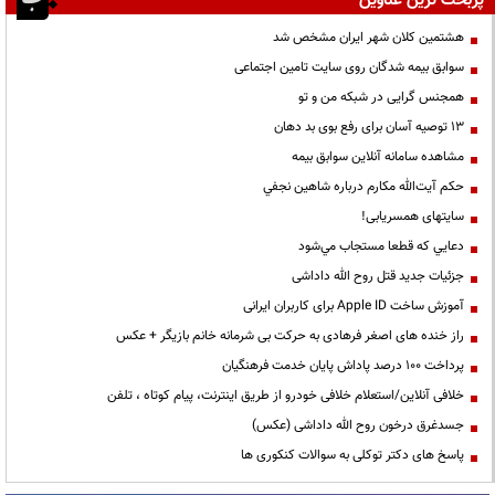
پربحث ترین عناوین
هشتمین کلان شهر ایران مشخص شد
سوابق بیمه شدگان روی سایت تامین اجتماعی
همجنس گرایی در شبکه من و تو
13 توصیه آسان برای رفع بوی بد دهان
مشاهده سامانه آنلاين سوابق بیمه
حكم آيت‌الله مكارم درباره شاهين نجفي
سایتهای همسریابی!
دعايي كه قطعا مستجاب مي‌شود
جزئیات جدید قتل روح الله داداشی
آموزش ساخت Apple ID برای کاربران ایرانی
راز خنده های اصغر فرهادی به حرکت بی شرمانه خانم بازیگر + عکس
پرداخت ۱۰۰ درصد پاداش پایان خدمت فرهنگیان
خلافی آنلاین/استعلام خلافی خودرو از طریق اینترنت، پیام کوتاه ، تلفن
جسدغرق درخون روح الله داداشی (عکس)
پاسخ های دکتر توکلی به سوالات کنکوری ها