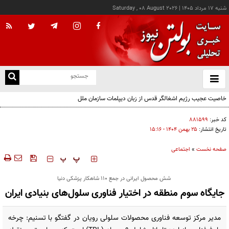
شنبه ۱۷ مرداد ۱۴۰۵
|
Saturday , 08 August 2026
از
و
ته
خاصیت عجیب رژیم اشغالگر قدس از زبان دیپلمات سازمان ملل
ن
نو
کد خبر:
۸۸۱۵۹۹
تاریخ انتشار:
۲۵ بهمن ۱۴۰۴ - ۱۵:۱۶
صفحه نخست
»
اجتماعی
‍‍‍ پ
پ
شش محصول ایرانی در جمع ۱۱۰ شاهکار پزشکی دنیا
جایگاه سوم منطقه در اختیار فناوری سلول‌های بنیادی ایران
مدیر مرکز توسعه فناوری محصولات سلولی رویان در گفتگو با تسنیم: چرخه