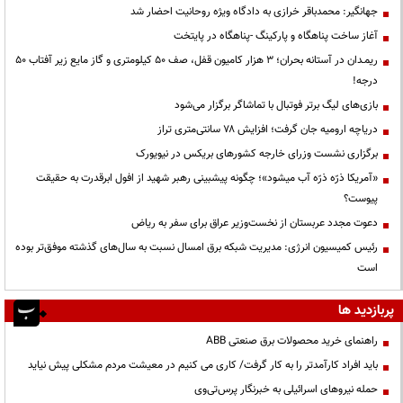
جهانگیر: محمدباقر خرازی به دادگاه ویژه روحانیت احضار شد
آغاز ساخت پناهگاه و پارکینگ -پناهگاه در پایتخت
ریمـدان در آستانه بحران؛ ۳ هزار کامیون قفل، صف ۵۰ کیلومتری و گاز مایع زیر آفتاب ۵۰
درجه!
بازی‌های لیگ برتر فوتبال با تماشاگر برگزار می‌شود
دریاچه ارومیه جان گرفت؛ افزایش ۷۸ سانتی‌متری تراز
برگزاری نشست وزرای خارجه کشورهای بریکس در نیویورک
«آمریکا ذرّه ذرّه آب میشود»؛ چگونه پیشبینی رهبر شهید از افول ابرقدرت به حقیقت
پیوست؟
دعوت مجدد عربستان از نخست‌وزیر عراق برای سفر به ریاض
رئیس کمیسیون انرژی: مدیریت شبکه برق امسال نسبت به سال‌های گذشته موفق‌تر بوده
است
پربازدید ها
راهنمای خرید محصولات برق صنعتی ABB
باید افراد کارآمدتر را به کار گرفت/ کاری می کنیم در معیشت مردم مشکلی پیش نیاید
حمله نیروهای اسرائیلی به خبرنگار پرس‌تی‌وی