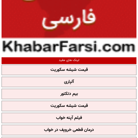
لینک های مفید
قیمت شیشه سکوریت
آلپاری
بیم دتکتور
قیمت شیشه سکوریت
فیلم آپنه خواب
درمان قطعی خروپف در خواب