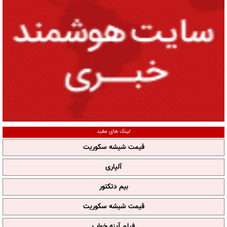
لینک های مفید
قیمت شیشه سکوریت
آلپاری
بیم دتکتور
قیمت شیشه سکوریت
فیلم آپنه خواب