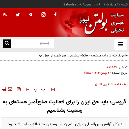
شنبه ۱۷ مرداد ۱۴۰۵
|
Saturday , 08 August 2026
از
و
ته
«آمریکا ذرّه ذرّه آب میشود»؛ چگونه پیشبینی رهبر شهید از افول ابرقدرت به حقیقت پیوست؟
ن
نو
کد خبر:
۸۸۱۵۵۷
تاریخ انتشار:
۲۴ بهمن ۱۴۰۴ - ۲۱:۱۸
صفحه نخست
»
بین الملل
‍‍‍ پ
پ
گروسی: باید حق ایران را برای فعالیت صلح‌آمیز هسته‌ای به
رسمیت بشناسیم
مدیرکل آژانس بین‌المللی انرژی اتمی:برای رسیدن به توافق، باید راه خروجی