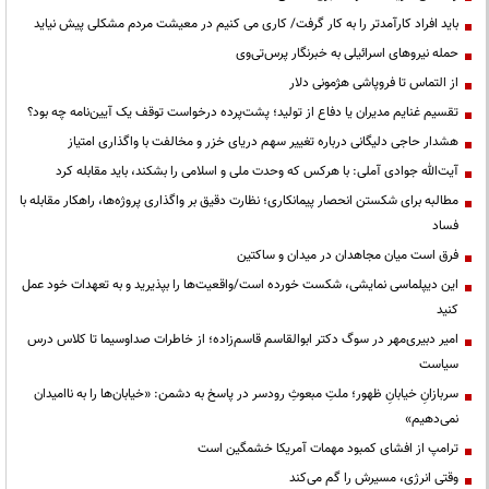
باید افراد کارآمدتر را به کار گرفت/ کاری می کنیم در معیشت مردم مشکلی پیش نیاید
حمله نیروهای اسرائیلی به خبرنگار پرس‌تی‌وی
از التماس تا فروپاشی هژمونی دلار
تقسیم غنایم مدیران یا دفاع از تولید؛ پشت‌پرده درخواست توقف یک آیین‌نامه چه بود؟
هشدار حاجی دلیگانی درباره تغییر سهم دریای خزر و مخالفت با واگذاری امتیاز
آیت‌الله جوادی آملی: با هرکس که وحدت ملی و اسلامی را بشکند، باید مقابله کرد
مطالبه برای شکستن انحصار پیمانکاری؛ نظارت دقیق بر واگذاری پروژه‌ها، راهکار مقابله با
فساد
فرق است میان مجاهدان در میدان و ساکتین
این دیپلماسی نمایشی، شکست خورده است/واقعیت‌ها را بپذیرید و به تعهدات خود عمل
کنید
امیر دبیری‌مهر در سوگ دکتر ابوالقاسم قاسم‌زاده؛ از خاطرات صداوسیما تا کلاس درس
سیاست
سربازانِ خیابانِ ظهور؛ ملتِ مبعوثِ رودسر در پاسخ به دشمن: «خیابان‌ها را به ناامیدان
نمی‌دهیم»
ترامپ از افشای کمبود مهمات آمریکا خشمگین است
وقتی انرژی، مسیرش را گم می‌کند