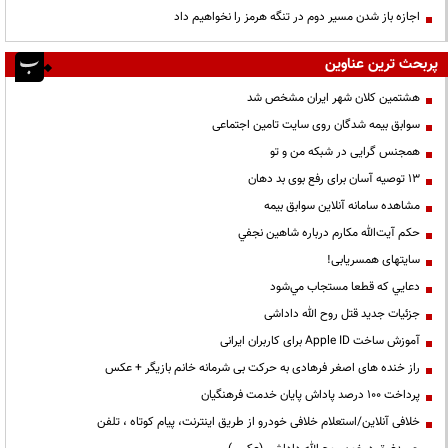
اجازه باز شدن مسیر دوم در تنگه هرمز را نخواهیم داد
پربحث ترین عناوین
هشتمین کلان شهر ایران مشخص شد
سوابق بیمه شدگان روی سایت تامین اجتماعی
همجنس گرایی در شبکه من و تو
13 توصیه آسان برای رفع بوی بد دهان
مشاهده سامانه آنلاين سوابق بیمه
حكم آيت‌الله مكارم درباره شاهين نجفي
سایتهای همسریابی!
دعايي كه قطعا مستجاب مي‌شود
جزئیات جدید قتل روح الله داداشی
آموزش ساخت Apple ID برای کاربران ایرانی
راز خنده های اصغر فرهادی به حرکت بی شرمانه خانم بازیگر + عکس
پرداخت ۱۰۰ درصد پاداش پایان خدمت فرهنگیان
خلافی آنلاین/استعلام خلافی خودرو از طریق اینترنت، پیام کوتاه ، تلفن