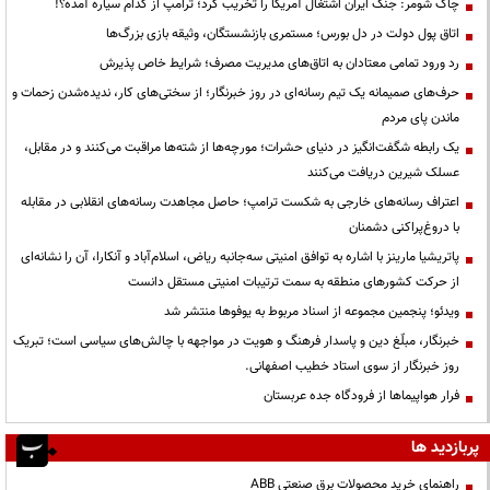
چاک شومر: جنگ ایران اشتغال آمریکا را تخریب کرد؛ ترامپ از کدام سیاره آمده؟!
اتاق پول دولت در دل بورس؛ مستمری بازنشستگان، وثیقه بازی بزرگ‌ها
رد ورود تمامی معتادان به اتاق‌های مدیریت مصرف؛ شرایط خاص پذیرش
حرف‌های صمیمانه یک تیم رسانه‌ای در روز خبرنگار؛ از سختی‌های کار، ندیده‌شدن زحمات و
ماندن پای مردم
یک رابطه شگفت‌انگیز در دنیای حشرات؛ مورچه‌ها از شته‌ها مراقبت می‌کنند و در مقابل،
عسلک شیرین دریافت می‌کنند
اعتراف رسانه‌های خارجی به شکست ترامپ؛ حاصل مجاهدت رسانه‌های انقلابی در مقابله
با دروغ‌پراکنی دشمنان
پاتریشیا مارینز با اشاره به توافق امنیتی سه‌جانبه ریاض، اسلام‌آباد و آنکارا، آن را نشانه‌ای
از حرکت کشورهای منطقه به سمت ترتیبات امنیتی مستقل دانست
ویدئو؛ پنجمین مجموعه از اسناد مربوط به یوفوها منتشر شد
خبرنگار، مبلّغ دین و پاسدار فرهنگ و هویت در مواجهه با چالش‌های سیاسی است؛ تبریک
روز خبرنگار از سوی استاد خطیب اصفهانی.
فرار هواپیماها از فرودگاه جده عربستان
پربازدید ها
راهنمای خرید محصولات برق صنعتی ABB