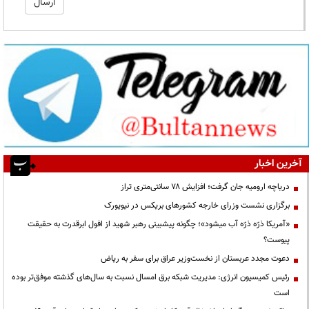
آخرین اخبار
دریاچه ارومیه جان گرفت؛ افزایش ۷۸ سانتی‌متری تراز
برگزاری نشست وزرای خارجه کشورهای بریکس در نیویورک
«آمریکا ذرّه ذرّه آب میشود»؛ چگونه پیشبینی رهبر شهید از افول ابرقدرت به حقیقت
پیوست؟
دعوت مجدد عربستان از نخست‌وزیر عراق برای سفر به ریاض
رئیس کمیسیون انرژی: مدیریت شبکه برق امسال نسبت به سال‌های گذشته موفق‌تر بوده
است