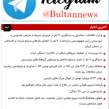
آخرین اخبار
وزارت اطلاعات: شناسایی و دستگیری ۲۱ نفر از مزدوران مرتبط با سازمان جاسوسی و
تروریستی رژیم صهیونیستی و بازداشت ۴ نفر از اعضای باندهای مسلح شرارت و اغتشاش
در استان کرمان
دو تروریست در عملیات نیروهای عراقی در «الانبار» دستگیر شدند
دستگیری ۸ نفر از اشرار مسلح شاخص و مرتبطین گروهک‌های تروریستی
معامله بیش از ۴۱۳ هزار تن کالا در بازار فیزیکی بورس کالا / حراج باز و پتروشیمی پیشران
ارزش معاملات روز شدند
تهاتر ۱۶۷۳ میلیارد تومان از اموال شرکت‌های تراستی
فرمانده نیروی هوایی ارتش: در دفاع از ملت ایران جان برکف خواهیم بود
ماجراجویی در سن ۹۷ سالگی!
معاون هماهنگ‌کننده نیروی هوایی ارتش: وضعیت سه خلبان عملیات حمله به العدید
هنوز مشخص نیست