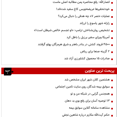
انصارالله: رفع محاصره یمن مطالبه اصلی ماست
خودتحقیرها عریضه‌نویس کاخ سفید شده‌اند!
عملیات «نصر ۷» چه هدفی را دنبال می‌کرد؟
زلزله شهر یاسوج را لرزاند
تشخیص روان‌شناختی ترامپ: «او تجسم خالص شیطان است!»
آمریکا ویزای سفیر برزیل را باطل کرد
۴۵۰۰ فروند کشتی در بنادر باهنر و شرق هرمزگان پهلو گرفتند
۲ گزینه صنعا برای ریاض
صادرات ۱۵ محصول کشاورزی آزاد شد
پربحث ترین عناوین
هشتمین کلان شهر ایران مشخص شد
سوابق بیمه شدگان روی سایت تامین اجتماعی
همجنس گرایی در شبکه من و تو
13 توصیه آسان برای رفع بوی بد دهان
مشاهده سامانه آنلاين سوابق بیمه
حكم آيت‌الله مكارم درباره شاهين نجفي