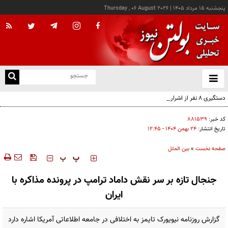
پنجشنبه ۱۵ مرداد ۱۴۰۵
|
Thursday , 06 August 2026
از
و
ته
دستگیری ۸ نفر از اشرار مسلح شاخص و مرتبطین گروهک‌های تروریستی
ن
نو
کد خبر:
۸۸۱۵۳۹
تاریخ انتشار:
۲۴ بهمن ۱۴۰۴ - ۱۲:۴۵
صفحه نخست
»
بین الملل
‍‍‍ پ
پ
جنجال تازه بر سر نقش داماد ترامپ در پرونده مذاکره با
ایران
گزارش روزنامه نیویورک تایمز به اختلافی در جامعه اطلاعاتی آمریکا اشاره دارد