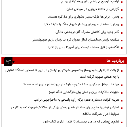
ترامپ: ترجیح می‌دهم با ایران به توافق برسم
گزارشی از حادثه دریایی در سواحل عمان
ونس: ایرانی‌ها طرف بسیار دشواری برای مذاکره هستند
رویترز: هشدار صریح ایران خطر شروع جنگ را متوقف کرد
گام جدید برای کاهش مصرف گاز در بخش خانگی
شکنجه رئیس بیمارستان کمال عدوان غزه در زندان رژیم صهیونیستی
تنگه هرمز قابل معامله نیست برای آمریکا معبر باز نکنید
پربازدید ها
از رانت‌ شرکتهای خودروساز و تاسیس شرکتهای تراستی در اروپا تا تسخیر دستگاه نظارتی
با چه هدفی صورت گرفته است
چرا قالب وافل جایگزین سقف تیرچه بلوک در پروژه‌های مدرن شده است؟
جزئیات مذاکرات ایران و عمان برای بازگشایی تنگه هرمز
هزینه گزاف، دستاورد صفر؛ برگه رأی، پاسخی به ماجراجویی ترامپ
تعارض قوانین؛ مانع پنهان سنددار شدن بخش بزرگی از املاک/ ضرورت تجدیدنظر در
ضوابط احراز تصرفات مالکانه
تخم‌مرغ‌هایی که در مرز پوسیدند تا اقتدار اداری اثبات شود