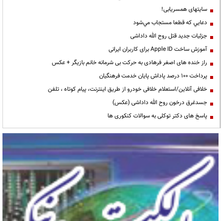
سایتهای همسریابی!
دعايي كه قطعا مستجاب مي‌شود
جزئیات جدید قتل روح الله داداشی
آموزش ساخت Apple ID برای کاربران ایرانی
راز خنده های اصغر فرهادی به حرکت بی شرمانه خانم بازیگر + عکس
پرداخت ۱۰۰ درصد پاداش پایان خدمت فرهنگیان
خلافی آنلاین/استعلام خلافی خودرو از طریق اینترنت، پیام کوتاه ، تلفن
جسدغرق درخون روح الله داداشی (عکس)
پاسخ های دکتر توکلی به سوالات کنکوری ها