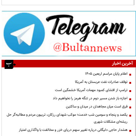
آخرین اخبار
اعلام پایان مراسم اربعین ۱۴۰۵
توقف صادرات نفت عربستان به آمریکا
ترامپ از افشای کمبود مهمات آمریکا خشمگین است
اجازه باز شدن مسیر دوم در تنگه هرمز را نخواهیم داد
فرق است میان مجاهدان در میدان و ساکتین
یکصد و پنجاه و سومین شب خدمت؛ موکب شهدای رزکان، تریبون مردم و مطالبه‌گر حل
ریشه‌ای مشکلات شهری
هشدار حاجی دلیگانی درباره تغییر سهم دریای خزر و مخالفت با واگذاری امتیاز