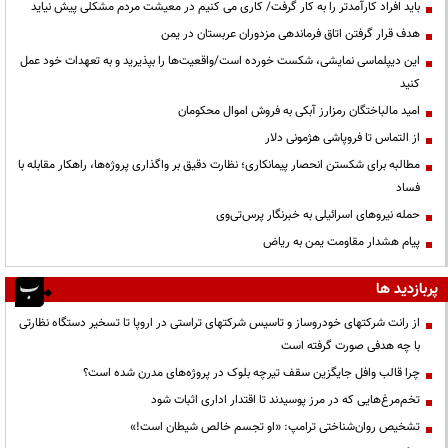
باید افراد کارآمدتر را به کار گرفت/ کاری می کنیم در معیشت مردم مشکلی پیش نیاید
هدف قرار گرفتن اتاق‌ فرماندهی مزدوران عربستان در یمن
این دیپلماسی نمایشی، شکست خورده است/واقعیت‌ها را بپذیرید و به تعهدات خود عمل
کنید
امید مالباختگان رمزارز آبکی به فروش اموال محکومان
از التماس تا فروپاشی هژمونی دلار
مطالبه برای شکستن انحصار پیمانکاری؛ نظارت دقیق بر واگذاری پروژه‌ها، راهکار مقابله با
فساد
حمله نیروهای اسرائیلی به خبرنگار پرس‌تی‌وی
پیام هشدار مقاومت یمن به ریاض
پربازدید ها
از رانت‌ شرکتهای خودروساز و تاسیس شرکتهای تراستی در اروپا تا تسخیر دستگاه نظارتی
با چه هدفی صورت گرفته است
چرا قالب وافل جایگزین سقف تیرچه بلوک در پروژه‌های مدرن شده است؟
تخم‌مرغ‌هایی که در مرز پوسیدند تا اقتدار اداری اثبات شود
تشخیص روان‌شناختی ترامپ: «او تجسم خالص شیطان است!»