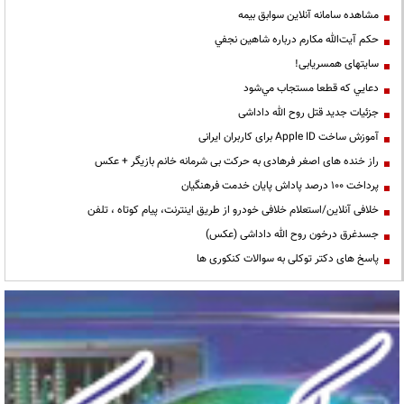
مشاهده سامانه آنلاين سوابق بیمه
حكم آيت‌الله مكارم درباره شاهين نجفي
سایتهای همسریابی!
دعايي كه قطعا مستجاب مي‌شود
جزئیات جدید قتل روح الله داداشی
آموزش ساخت Apple ID برای کاربران ایرانی
راز خنده های اصغر فرهادی به حرکت بی شرمانه خانم بازیگر + عکس
پرداخت ۱۰۰ درصد پاداش پایان خدمت فرهنگیان
خلافی آنلاین/استعلام خلافی خودرو از طریق اینترنت، پیام کوتاه ، تلفن
جسدغرق درخون روح الله داداشی (عکس)
پاسخ های دکتر توکلی به سوالات کنکوری ها