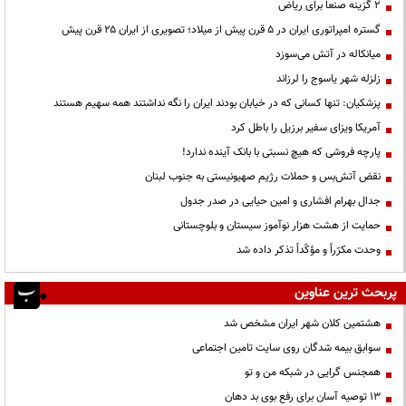
۲ گزینه صنعا برای ریاض
گستره امپراتوری ایران در ۵ قرن پیش از میلاد؛ تصویری از ایران ۲۵ قرن پیش
میانکاله در آتش می‌سوزد
زلزله شهر یاسوج را لرزاند
پزشکیان: تنها کسانی که در خیابان بودند ایران را نگه نداشتند همه سهیم هستند
آمریکا ویزای سفیر برزیل را باطل کرد
پارچه فروشی که هیچ نسبتی با بانک آینده ندارد!
نقض آتش‌بس و حملات رژیم صهیونیستی به جنوب لبنان
جدال بهرام افشاری و امین حیایی در صدر جدول
حمایت از هشت هزار نوآموز سیستان و بلوچستانی
وحدت مکرّراً و مؤکّداً تذکر داده شد
پربحث ترین عناوین
هشتمین کلان شهر ایران مشخص شد
سوابق بیمه شدگان روی سایت تامین اجتماعی
همجنس گرایی در شبکه من و تو
13 توصیه آسان برای رفع بوی بد دهان