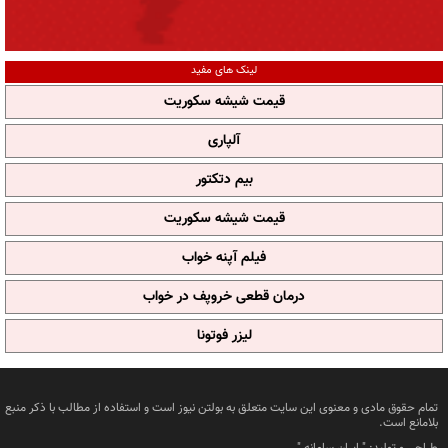
لینک های مفید
قیمت شیشه سکوریت
آلپاری
بیم دتکتور
قیمت شیشه سکوریت
فیلم آپنه خواب
درمان قطعی خروپف در خواب
لیزر فوتونا
تمام حقوق مادی و معنوی این سایت متعلق به بولتن نیوز است و استفاده از مطالب با ذکر منبع
بلامانع است.
طراحی و تولید: "
ایران سامانه
"