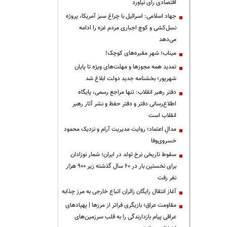
اقتصادی رأی نیاورد
جهاد اسلامی: اسرائیل با چراغ سبز آمریکا، پروژه
نسل‌کشی و کوچ اجباری مردم غزه را ادامه
می‌دهد
میناب؛ شهرِ مقبره‌های کوچک!
تمدید همه مجوزها و مهلت‌های ویژه تا پایان
شهریور؛ بخشنامه جدید دولت ابلاغ شد
دفتر رهبر انقلاب: تنها مراجع رسمی، پایگاه
اطلاع‌رسانی دفتر و دفتر حفظ و نشر آثار رهبر
انقلاب است
مدالِ اعتماد؛ روایت مدیریت آرام و نزدیک محمود
خسروی‌وفا
سقوط تاریخی نرخ تولد در ایران؛ شمار نوزادان
برای نخستین بار در ۶۰ سال گذشته زیر ۹۰۰ هزار
نفر رفت
آغاز انتقال رایگان زائران اتباع خارجی به مرز چذابه
مقاومت عراق؛ بازیگری فراتر از مرزها | پهپادهای
عراقی پیام بازدارندگی را به قلب سرزمین‌های