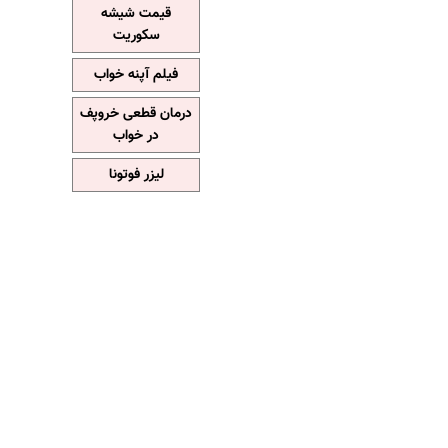
قیمت شیشه
سکوریت
فیلم آپنه خواب
درمان قطعی خروپف
در خواب
لیزر فوتونا