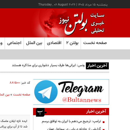
پنجشنبه ۱۵ مرداد ۱۴۰۵
|
Thursday , 06 August 2026
صفحه نخست
بولتن ۲
اقتصادی
بین الملل
اجتماعی
ور
آخرین اخبار
ونس: ایرانی‌ها طرف بسیار دشواری برای مذاکره هستند
کد خبر:
۸۸۱۵۰۰
صفحه نخست
»
بین المل
آخرین اخبار
ایده تازه ایلان ماسک
ترامپ: ترجیح می‌دهم با ایران به توافق برسم
شد تا از آن برای پرتاب
گزارشی از حادثه دریایی در سواحل عمان