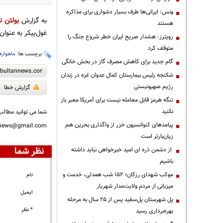
ونس: ایرانی‌ها طرف بسیار دشواری برای مذاکره
به گزارش
بولتن نی
هستند
غول‌پیکر به عنوان
رویترز: هشدار صریح ایران خطر شروع جنگ را
متوقف کرد
برچسب ها:
ماهواره
گام جدید برای کاهش مصرف گاز در بخش خانگی
شکنجه رئیس بیمارستان کمال عدوان غزه در زندان
رژیم صهیونیستی
گزارش خطا
تنگه هرمز قابل معامله نیست برای آمریکا معبر باز
نکنید
شما می توانید مطالب 
پیامدهای کنوانسیون خزر از واگذاری بحرین هم
nnews@gmail.com
زیان‌بارتر است
نظر شما
از دشمن ذره ای امید خیرخواهی نباید داشته
باشیم
موکب شهدای رزکان؛ ۱۵۲ شب همدلی، خدمت و
نام
میزبانی از مردم ولایت‌مدار شهریار
ایمیل
پل شهرستان پل‌سفید پس از ۲۵ سال به مرحله
* نظر
بهره‌برداری رسید