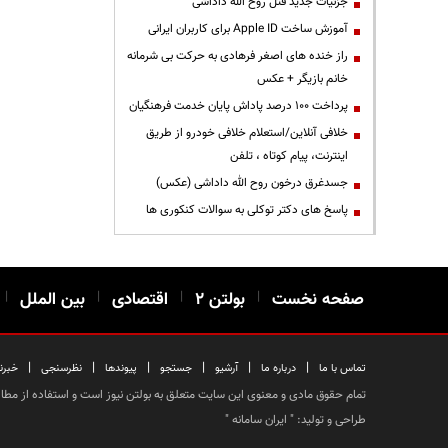
جزئیات جدید قتل روح الله داداشی
آموزش ساخت Apple ID برای کاربران ایرانی
راز خنده های اصغر فرهادی به حرکت بی شرمانه
خانم بازیگر + عکس
پرداخت ۱۰۰ درصد پاداش پایان خدمت فرهنگیان
خلافی آنلاین/استعلام خلافی خودرو از طریق
اینترنت، پیام کوتاه ، تلفن
جسدغرق درخون روح الله داداشی (عکس)
پاسخ های دکتر توکلی به سوالات کنکوری ها
صفحه نخست
|
بولتن ۲
|
اقتصادی
|
بین الملل
|
|
|
|
|
|
|
تماس با ما
درباره ما
آرشیو
جستجو
پیوندها
نظرسنجی
خبرن
تمام حقوق مادی و معنوی این سایت متعلق به بولتن نیوز است و استفاده از مطالب
طراحی و تولید: "
ایران سامانه
"