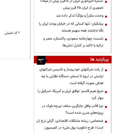
گستره امپراتوری ایران در ۵ قرن پیش از میلاد؛
تصویری از ایران ۲۵ قرن پیش
وحدت مکرّراً و مؤکّداً تذکر داده شد
پزشکیان: تنها کسانی که در خیابان بودند ایران را
نگه نداشتند همه سهیم هستند
* کد امنیتی
نشست چهارجانبه سعودی، پاکستان، مصر و
ترکیه با تاکید بر کنترل تنش‌ها
پربازدید ها
از رانت‌ شرکتهای خودروساز و تاسیس شرکتهای
تراستی در اروپا تا تسخیر دستگاه نظارتی با چه
هدفی صورت گرفته است
شیخ نعیم قاسم: توافق ایران و آمریکا، اسرائیل را
مهار کرد
چرا قالب وافل جایگزین سقف تیرچه بلوک در
پروژه‌های مدرن شده است؟
صمصامی: ریشه مشکلات اقتصادی، گرانی نرخ ارز
است/ طرح «تقویت پول ملی» در کمیسیون