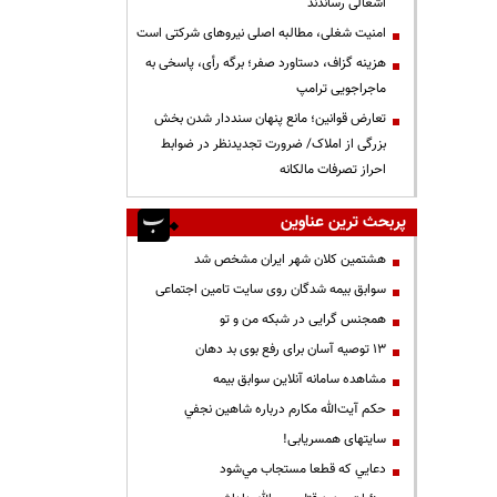
اشغالی رساندند
‌امنیت شغلی، مطالبه اصلی نیروهای شرکتی است
هزینه گزاف، دستاورد صفر؛ برگه رأی، پاسخی به
ماجراجویی ترامپ
تعارض قوانین؛ مانع پنهان سنددار شدن بخش
بزرگی از املاک/ ضرورت تجدیدنظر در ضوابط
احراز تصرفات مالکانه
پربحث ترین عناوین
هشتمین کلان شهر ایران مشخص شد
سوابق بیمه شدگان روی سایت تامین اجتماعی
همجنس گرایی در شبکه من و تو
13 توصیه آسان برای رفع بوی بد دهان
مشاهده سامانه آنلاين سوابق بیمه
حكم آيت‌الله مكارم درباره شاهين نجفي
سایتهای همسریابی!
دعايي كه قطعا مستجاب مي‌شود