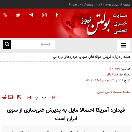
جمعه ۱۶ مرداد ۱۴۰۵
|
Friday , 07 August 2026
از
و
ته
هشدار درباره فروش حواله‌های صوری خودروهای وارداتی
ن
نو
کد خبر:
۸۸۱۴۹۹
تعداد نظرات:
۱ نظر
تاریخ انتشار:
۲۳ بهمن ۱۴۰۴ - ۱۴:۱۲
صفحه نخست
»
بین الملل
‍‍‍ پ
پ
فیدان: آمریکا احتمالا مایل به پذیرش غنی‌سازی از سوی
ایران است