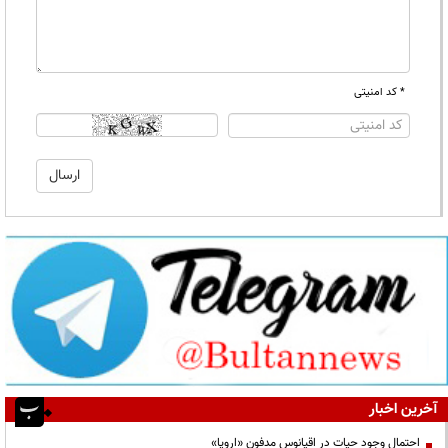
* کد امنیتی
آخرین اخبار
احتمال وجود حیات در اقیانوس مدفون «اروپا»