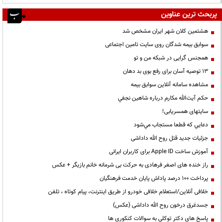
پربحث ترین عناوین
هشتمین کلان شهر ایران مشخص شد
سوابق بیمه شدگان روی سایت تامین اجتماعی
همجنس گرایی در شبکه من و تو
13 توصیه آسان برای رفع بوی بد دهان
مشاهده سامانه آنلاين سوابق بیمه
حكم آيت‌الله مكارم درباره شاهين نجفي
سایتهای همسریابی!
دعايي كه قطعا مستجاب مي‌شود
جزئیات جدید قتل روح الله داداشی
آموزش ساخت Apple ID برای کاربران ایرانی
راز خنده های اصغر فرهادی به حرکت بی شرمانه خانم بازیگر + عکس
پرداخت ۱۰۰ درصد پاداش پایان خدمت فرهنگیان
خلافی آنلاین/استعلام خلافی خودرو از طریق اینترنت، پیام کوتاه ، تلفن
جسدغرق درخون روح الله داداشی (عکس)
پاسخ های دکتر توکلی به سوالات کنکوری ها