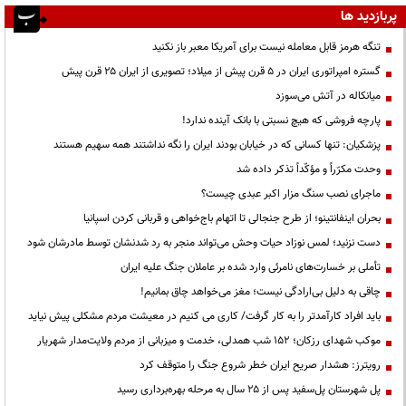
پربازدید ها
تنگه هرمز قابل معامله نیست برای آمریکا معبر باز نکنید
گستره امپراتوری ایران در ۵ قرن پیش از میلاد؛ تصویری از ایران ۲۵ قرن پیش
میانکاله در آتش می‌سوزد
پارچه فروشی که هیچ نسبتی با بانک آینده ندارد!
پزشکیان: تنها کسانی که در خیابان بودند ایران را نگه نداشتند همه سهیم هستند
وحدت مکرّراً و مؤکّداً تذکر داده شد
ماجرای نصب سنگ مزار اکبر عبدی چیست؟
بحران اینفانتینو؛ از طرح جنجالی تا اتهام باج‌خواهی و قربانی کردن اسپانیا
دست نزنید؛ لمس نوزاد حیات وحش می‌تواند منجر به رد شدنشان توسط مادرشان شود
تأملی بر خسارت‌های نامرئی وارد شده بر عاملان جنگ علیه ایران
چاقی به دلیل بی‌ارادگی نیست؛ مغز می‌خواهد چاق بمانیم!
باید افراد کارآمدتر را به کار گرفت/ کاری می کنیم در معیشت مردم مشکلی پیش نیاید
موکب شهدای رزکان؛ ۱۵۲ شب همدلی، خدمت و میزبانی از مردم ولایت‌مدار شهریار
رویترز: هشدار صریح ایران خطر شروع جنگ را متوقف کرد
پل شهرستان پل‌سفید پس از ۲۵ سال به مرحله بهره‌برداری رسید