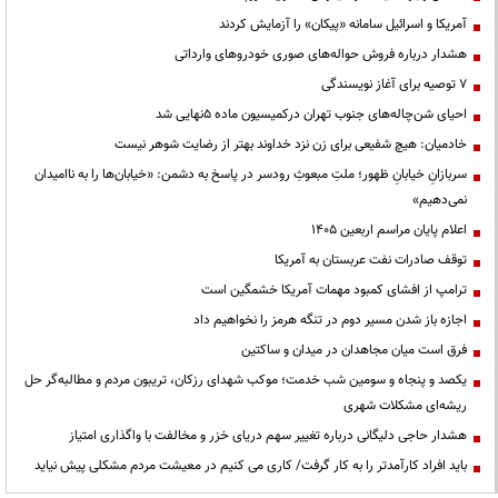
آمریکا و اسرائیل سامانه «پیکان» را آزمایش کردند
هشدار درباره فروش حواله‌های صوری خودروهای وارداتی
۷ توصیه برای آغاز نویسندگی
احیای شن‌چاله‌های جنوب تهران درکمیسیون ماده ۵نهایی شد
خادمیان: هیچ شفیعی برای زن نزد خداوند بهتر از رضایت شوهر نیست
سربازانِ خیابانِ ظهور؛ ملتِ مبعوثِ رودسر در پاسخ به دشمن: «خیابان‌ها را به ناامیدان
نمی‌دهیم»
اعلام پایان مراسم اربعین ۱۴۰۵
توقف صادرات نفت عربستان به آمریکا
ترامپ از افشای کمبود مهمات آمریکا خشمگین است
اجازه باز شدن مسیر دوم در تنگه هرمز را نخواهیم داد
فرق است میان مجاهدان در میدان و ساکتین
یکصد و پنجاه و سومین شب خدمت؛ موکب شهدای رزکان، تریبون مردم و مطالبه‌گر حل
ریشه‌ای مشکلات شهری
هشدار حاجی دلیگانی درباره تغییر سهم دریای خزر و مخالفت با واگذاری امتیاز
باید افراد کارآمدتر را به کار گرفت/ کاری می کنیم در معیشت مردم مشکلی پیش نیاید