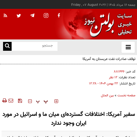
جمعه ۱۶ مرداد ۱۴۰۵
|
Friday , 07 August 2026
از
و
ته
توقف صادرات نفت عربستان به آمریکا
ن
نو
کد خبر:
۸۸۱۴۴۶
تعداد نظرات:
۱۲ نظر
تاریخ انتشار:
۲۲ بهمن ۱۴۰۴ - ۱۲:۲۸
صفحه نخست
»
بین الملل
‍‍‍ پ
پ
سفیر آمریکا: اختلافات گسترده‌ای میان ما و اسرائیل در مورد
ایران وجود ندارد