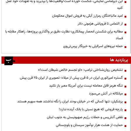
این دیپلماسی نمایشی، شکست خورده است/واقعیت‌ها را بپذیرید و به تعهدات خود عمل
کنید
امید مالباختگان رمزارز آبکی به فروش اموال محکومان
از التماس تا فروپاشی هژمونی دلار
مطالبه برای شکستن انحصار پیمانکاری؛ نظارت دقیق بر واگذاری پروژه‌ها، راهکار مقابله با
فساد
حمله نیروهای اسرائیلی به خبرنگار پرس‌تی‌وی
پربازدید ها
تشخیص روان‌شناختی ترامپ: «او تجسم خالص شیطان است!»
گستره امپراتوری ایران در ۵ قرن پیش از میلاد؛ تصویری از ایران ۲۵ قرن پیش
تنگه هرمز قابل معامله نیست برای آمریکا معبر باز نکنید
میانکاله در آتش می‌سوزد
پزشکیان: تنها کسانی که در خیابان بودند ایران را نگه نداشتند همه سهیم هستند
پارچه فروشی که هیچ نسبتی با بانک آینده ندارد!
نقض آتش‌بس و حملات رژیم صهیونیستی به جنوب لبنان
حمایت از هشت هزار نوآموز سیستان و بلوچستانی