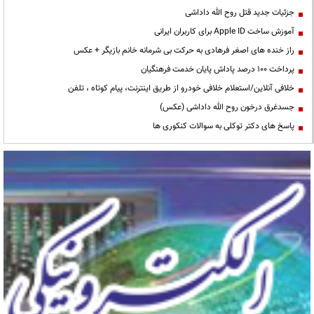
جزئیات جدید قتل روح الله داداشی
آموزش ساخت Apple ID برای کاربران ایرانی
راز خنده های اصغر فرهادی به حرکت بی شرمانه خانم بازیگر + عکس
پرداخت ۱۰۰ درصد پاداش پایان خدمت فرهنگیان
خلافی آنلاین/استعلام خلافی خودرو از طریق اینترنت، پیام کوتاه ، تلفن
جسدغرق درخون روح الله داداشی (عکس)
پاسخ های دکتر توکلی به سوالات کنکوری ها