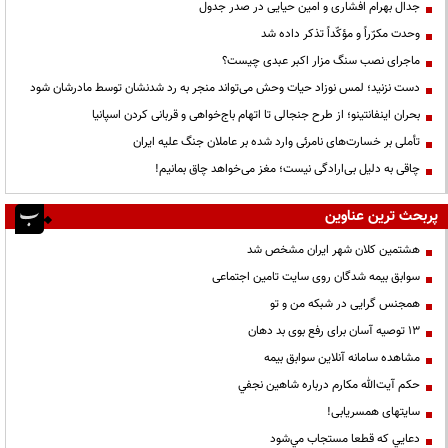
جدال بهرام افشاری و امین حیایی در صدر جدول
وحدت مکرّراً و مؤکّداً تذکر داده شد
ماجرای نصب سنگ مزار اکبر عبدی چیست؟
دست نزنید؛ لمس نوزاد حیات وحش می‌تواند منجر به رد شدنشان توسط مادرشان شود
بحران اینفانتینو؛ از طرح جنجالی تا اتهام باج‌خواهی و قربانی کردن اسپانیا
تأملی بر خسارت‌های نامرئی وارد شده بر عاملان جنگ علیه ایران
چاقی به دلیل بی‌ارادگی نیست؛ مغز می‌خواهد چاق بمانیم!
پربحث ترین عناوین
هشتمین کلان شهر ایران مشخص شد
سوابق بیمه شدگان روی سایت تامین اجتماعی
همجنس گرایی در شبکه من و تو
13 توصیه آسان برای رفع بوی بد دهان
مشاهده سامانه آنلاين سوابق بیمه
حكم آيت‌الله مكارم درباره شاهين نجفي
سایتهای همسریابی!
دعايي كه قطعا مستجاب مي‌شود