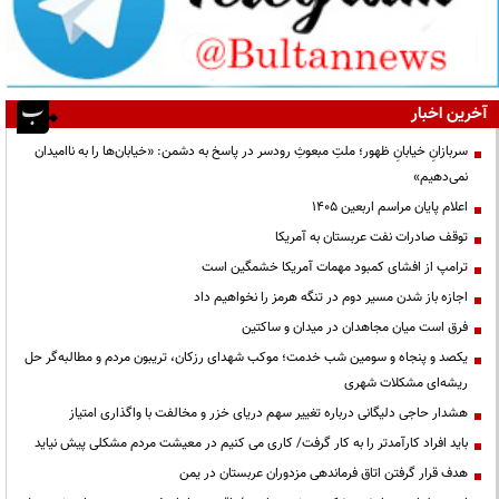
آخرین اخبار
سربازانِ خیابانِ ظهور؛ ملتِ مبعوثِ رودسر در پاسخ به دشمن: «خیابان‌ها را به ناامیدان
نمی‌دهیم»
اعلام پایان مراسم اربعین ۱۴۰۵
توقف صادرات نفت عربستان به آمریکا
ترامپ از افشای کمبود مهمات آمریکا خشمگین است
اجازه باز شدن مسیر دوم در تنگه هرمز را نخواهیم داد
فرق است میان مجاهدان در میدان و ساکتین
یکصد و پنجاه و سومین شب خدمت؛ موکب شهدای رزکان، تریبون مردم و مطالبه‌گر حل
ریشه‌ای مشکلات شهری
هشدار حاجی دلیگانی درباره تغییر سهم دریای خزر و مخالفت با واگذاری امتیاز
باید افراد کارآمدتر را به کار گرفت/ کاری می کنیم در معیشت مردم مشکلی پیش نیاید
هدف قرار گرفتن اتاق‌ فرماندهی مزدوران عربستان در یمن