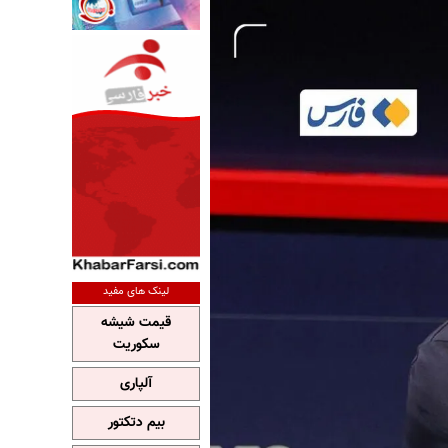
لینک های مفید
قیمت شیشه
سکوریت
آلپاری
بیم دتکتور