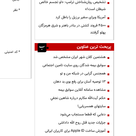
تشخیص روان‌شناختی ترامپ: «او تجسم خالص
شیطان است!»
* نظر
آمریکا ویزای سفیر برزیل را باطل کرد
۴۵۰۰ فروند کشتی در بنادر باهنر و شرق هرمزگان
پهلو گرفتند
پربحث ترین عناوین
* کد امنیتی
هشتمین کلان شهر ایران مشخص شد
سوابق بیمه شدگان روی سایت تامین اجتماعی
همجنس گرایی در شبکه من و تو
13 توصیه آسان برای رفع بوی بد دهان
مشاهده سامانه آنلاين سوابق بیمه
حكم آيت‌الله مكارم درباره شاهين نجفي
سایتهای همسریابی!
دعايي كه قطعا مستجاب مي‌شود
جزئیات جدید قتل روح الله داداشی
آموزش ساخت Apple ID برای کاربران ایرانی