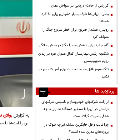
گزارشی از حادثه دریایی در سواحل عمان
ونس: ایرانی‌ها طرف بسیار دشواری برای مذاکره
هستند
رویترز: هشدار صریح ایران خطر شروع جنگ را
متوقف کرد
گام جدید برای کاهش مصرف گاز در بخش خانگی
شکنجه رئیس بیمارستان کمال عدوان غزه در زندان
رژیم صهیونیستی
تنگه هرمز قابل معامله نیست برای آمریکا معبر باز
نکنید
پربازدید ها
از رانت‌ شرکتهای خودروساز و تاسیس شرکتهای
تراستی در اروپا تا تسخیر دستگاه نظارتی با چه
به گزارش
بولتن نی
هدفی صورت گرفته است
این رقابت‌ها با حض
چرا قالب وافل جایگزین سقف تیرچه بلوک در
پروژه‌های مدرن شده است؟