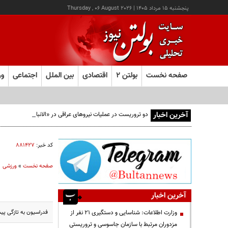
پنجشنبه ۱۵ مرداد ۱۴۰۵
|
Thursday , 06 August 2026
صفحه نخست
بولتن ۲
اقتصادی
بین الملل
اجتماعی
ور
آخرین اخبار
دو تروریست در عملیات نیروهای عراقی در «الانبار» دستگیر شدند
کد خبر:
۸۸۱۴۲۷
صفحه نخست
»
ورزشی
آخرین اخبار
فدراسیون به تازگی پیشنهادی برای حضور تیم
وزارت اطلاعات: شناسایی و دستگیری ۲۱ نفر از
مزدوران مرتبط با سازمان جاسوسی و تروریستی