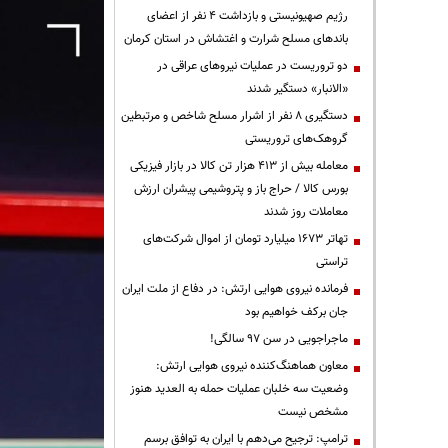
رژیم صهیونیستی و بازداشت ۴ نفر از اعضای
باندهای مسلح شرارت و اغتشاش در استان کرمان
دو تروریست در عملیات نیروهای عراقی در
«الانبار» دستگیر شدند
دستگیری ۸ نفر از اشرار مسلح شاخص و مرتبطین
گروهک‌های تروریستی
معامله بیش از ۴۱۳ هزار تن کالا در بازار فیزیکی
بورس کالا / حراج باز و پتروشیمی پیشران ارزش
معاملات روز شدند
تهاتر ۱۶۷۳ میلیارد تومان از اموال شرکت‌های
تراستی
فرمانده نیروی هوایی ارتش: در دفاع از ملت ایران
جان برکف خواهیم بود
ماجراجویی در سن ۹۷ سالگی!
معاون هماهنگ‌کننده نیروی هوایی ارتش:
وضعیت سه خلبان عملیات حمله به العدید هنوز
مشخص نیست
ترامپ: ترجیح می‌دهم با ایران به توافق برسم