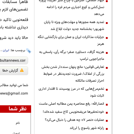
جهاد اسلامی: اسرائیل با چراغ سبز آمریکا، پروژه
ظاهرا مسابقات د
نسل‌کشی و کوچ اجباری مردم غزه را ادامه
تضمین‌های لازم ب
می‌دهد
قلعه‌نویی تاکید د
تمدید همه مجوزها و مهلت‌های ویژه تا پایان
دیداری نداشته باش
شهریور؛ بخشنامه جدید دولت ابلاغ شد
جزئیات مذاکرات ایران و عمان برای بازگشایی تنگه
حالا باید دید شرو
هرمز
برچسب ها:
ایران
،
هزینه گزاف، دستاورد صفر؛ برگه رأی، پاسخی به
ماجراجویی ترامپ
تعارض قوانین؛ مانع پنهان سنددار شدن بخش
گزارش خطا
بزرگی از املاک/ ضرورت تجدیدنظر در ضوابط
احراز تصرفات مالکانه
شما می توانید مطالب 
تخم‌مرغ‌هایی که در مرز پوسیدند تا اقتدار اداری
nnews@gmail.com
اثبات شود
انصارالله: رفع محاصره یمن مطالبه اصلی ماست
نظر شما
خودتحقیرها عریضه‌نویس کاخ سفید شده‌اند!
عملیات «نصر ۷» چه هدفی را دنبال می‌کرد؟
نام
زلزله شهر یاسوج را لرزاند
ایمیل