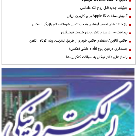
جزئیات جدید قتل روح الله داداشی
آموزش ساخت Apple ID برای کاربران ایرانی
راز خنده های اصغر فرهادی به حرکت بی شرمانه خانم بازیگر + عکس
پرداخت ۱۰۰ درصد پاداش پایان خدمت فرهنگیان
خلافی آنلاین/استعلام خلافی خودرو از طریق اینترنت، پیام کوتاه ، تلفن
جسدغرق درخون روح الله داداشی (عکس)
پاسخ های دکتر توکلی به سوالات کنکوری ها