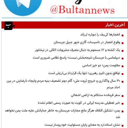
آخرین اخبار
انفجارها کی‌یف را دوباره لرزاند
وقوع انفجار در تاسیسات گازی شهر جبیل عربستان
یک کشته و ۱۲ مسموم به دنبال مصرف مشروبات الکلی در نیشابور
دیپلماسی با عربستان نتیجه‌بخش نیست؛ پاسخ نظامی ضروری است
مقاومت یمن؛ دو خیز اساسی
توافقِ بدونِ تاییدِ رهبری؛ تنها یک قراردادِ بی‌ارزش است
۳۰ سال واگذاری و خروج ثروت ملی؛ گام دوم تضعیف بنیه مردم وایجاد نارضایتی در بین
احاد مردم
سفر فرمانده سنتکام به اراضی اشغالی
خبر تعطیلی مدرسه ایرانی در کویت به صورت رسمی اعلام نشده
یمن: تشکیل ائتلاف هرگز مانع مجازات عربستان به خاطر جنایاتش علیه ملت یمن نخواهد
شد
نشان استاندارد به معنای پایان مسئولیت خودروساز نیست