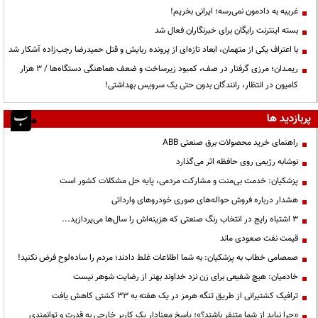
غریبه به دادمون نمی‌رسه؛ ایرانی بخریم!
بسته اینترنت رایگان برای خبرنگاران فعال شد
با اعتراف یکی از متهمان، ابعاد تازه‌ای از پرونده ربایش و قتل حمیدرضا رجب‌زاده آشکار شد
ریمـدان؛ مرزی گرفتار در صف، کمبود زیرساخت و ضعف هماهنگی دستگاه‌ها / ۳ هزار
کامیون در انتظار، رانندگان بدون حتی یک سرویس بهداشتی!
پربازدید ها
راهنمای خرید محصولات برق صنعتی ABB
نوشابه رژیمی روی حافظه اثر می‌گذارد
پزشکیان: خدمت بی‌منت و مشارکت مردمی، پایه حل مشکلات کشور است
هشدار درباره فروش حواله‌های صوری خودروهای وارداتی
3 اشتباه رایج در انتخاب رنگ صنعتی که هزینه‌اش را سال‌ها می‌پردازید...
قیمت نفت صعودی ماند
صمصامی خطاب به پزشکیان: به شما اطلاعات غلط دادند؛ مردم را ساده‌لوح فرض نکنید!
خادمیان: هیچ شفیعی برای زن نزد خداوند بهتر از رضایت شوهر نیست
ترافیک کشتیرانی از طریق تنگه هرمز در یک هفته به ۳۳ کشتی کاهش یافت
«چرا نباید از شما متنفر باشند؟»؛ پاسخ معنادار یک کاربر خارجی به قدرت و توانمندی