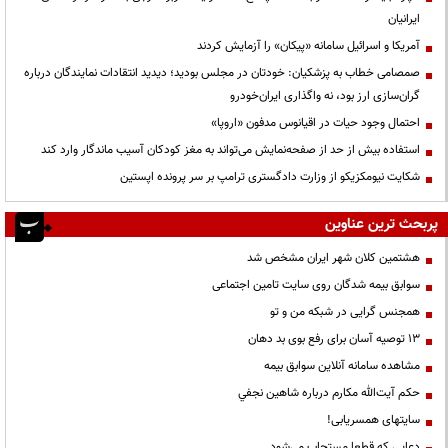
ایرانیان
آمریکا و اسرائیل سامانه «پیکان» را آزمایش کردند
صمصامی خطاب به پزشکیان: خودتان در مجلس بودید؛ دیدید انتقادات نمایندگان درباره
گران‌سازی ارز بود، نه واگذاری ایران‌خودرو
احتمال وجود حیات در اقیانوس مدفون «اروپا»
استفاده بیش از حد از صفحه‌نمایش می‌تواند به مغز کودکان آسیب ماندگار وارد کند
شکایت نیومکزیکو از وزارت دادگستری ترامپ بر سر پرونده اپستین
پربحث ترین عناوین
هشتمین کلان شهر ایران مشخص شد
سوابق بیمه شدگان روی سایت تامین اجتماعی
همجنس گرایی در شبکه من و تو
13 توصیه آسان برای رفع بوی بد دهان
مشاهده سامانه آنلاين سوابق بیمه
حكم آيت‌الله مكارم درباره شاهين نجفي
سایتهای همسریابی!
دعايي كه قطعا مستجاب مي‌شود