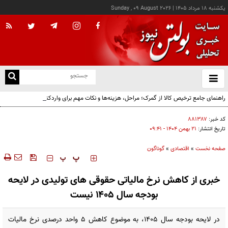
يکشنبه ۱۸ مرداد ۱۴۰۵
|
Sunday , 09 August 2026
از
و
ته
راهنمای جامع ترخیص کالا از گمرک؛ مراحل، هزینه‌ها و نکات مهم برای واردکنندگان
ن
نو
کد خبر:
۸۸۱۳۸۷
تاریخ انتشار:
۲۱ بهمن ۱۴۰۴ - ۰۹:۴۱
صفحه نخست
»
اقتصادی
»
گوناگون
‍‍‍ پ
پ
خبری از کاهش نرخ مالیاتی حقوقی های تولیدی در لایحه
بودجه سال ۱۴۰۵ نیست
در لایحه بودجه سال ۱۴۰۵، به موضوع کاهش ۵ واحد درصدی نرخ مالیات