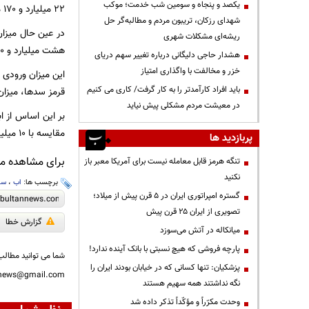
یکصد و پنجاه و سومین شب خدمت؛ موکب
۲۲ میلیارد و ۱۷۰ میلیون متر مکعب سال گذشته کاهش ۱۳ درصدی نشان می دهد.
شهدای رزکان، تریبون مردم و مطالبه‌گر حل
در عین حال میزا
ریشه‌ای مشکلات شهری
هشت میلیارد و ۷۰ میلیون متر مکعب آب وارد سدها شده است.
هشدار حاجی دلیگانی درباره تغییر سهم دریای
خزر و مخالفت با واگذاری امتیاز
باید افراد کارآمدتر را به کار گرفت/ کاری می کنیم
قرمز سدها، میزان برداشت
در معیشت مردم مشکلی پیش نیاید
مقایسه با ۱۰ میلیارد و۲۸۰ میلیون متر مکعب سال گذشته ۲۷ درصد کاهش را نشان می دهد.
پربازدید ها
برای مشاهده مطا
تنگه هرمز قابل معامله نیست برای آمریکا معبر باز
نکنید
برچسب ها:
اب
،
سد
گستره امپراتوری ایران در ۵ قرن پیش از میلاد؛
تصویری از ایران ۲۵ قرن پیش
گزارش خطا
میانکاله در آتش می‌سوزد
پارچه فروشی که هیچ نسبتی با بانک آینده ندارد!
شما می توانید مطالب 
پزشکیان: تنها کسانی که در خیابان بودند ایران را
nnews@gmail.com
نگه نداشتند همه سهیم هستند
وحدت مکرّراً و مؤکّداً تذکر داده شد