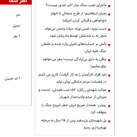
نظر شما
ماجرای نصب سنگ مزار اکبر عبدی چیست؟
بحران اینفانتینو؛ از طرح جنجالی تا اتهام
نام
باج‌خواهی و قربانی کردن اسپانیا
ایمیل
دست نزنید؛ لمس نوزاد حیات وحش می‌تواند
منجر به رد شدنشان توسط مادرشان شود
* نظر
تأملی بر خسارت‌های نامرئی وارد شده بر عاملان
جنگ علیه ایران
چاقی به دلیل بی‌ارادگی نیست؛ مغز می‌خواهد
چاق بمانیم!
باید افراد کارآمدتر را به کار گرفت/ کاری می کنیم
* کد امنیتی
در معیشت مردم مشکلی پیش نیاید
موکب شهدای رزکان؛ ۱۵۲ شب همدلی، خدمت و
میزبانی از مردم ولایت‌مدار شهریار
رویترز: هشدار صریح ایران خطر شروع جنگ را
متوقف کرد
پل شهرستان پل‌سفید پس از ۲۵ سال به مرحله
بهره‌برداری رسید