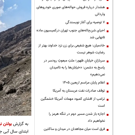
هشدار درباره فروش حواله‌های صوری خودروهای
وارداتی
۷ توصیه برای آغاز نویسندگی
احیای شن‌چاله‌های جنوب تهران درکمیسیون ماده
۵نهایی شد
خادمیان: هیچ شفیعی برای زن نزد خداوند بهتر از
رضایت شوهر نیست
سربازانِ خیابانِ ظهور؛ ملتِ مبعوثِ رودسر در
پاسخ به دشمن: «خیابان‌ها را به ناامیدان
نمی‌دهیم»
اعلام پایان مراسم اربعین ۱۴۰۵
توقف صادرات نفت عربستان به آمریکا
ترامپ از افشای کمبود مهمات آمریکا خشمگین
است
اجازه باز شدن مسیر دوم در تنگه هرمز را
نخواهیم داد
به گزارش
بولتن نی
فرق است میان مجاهدان در میدان و ساکتین