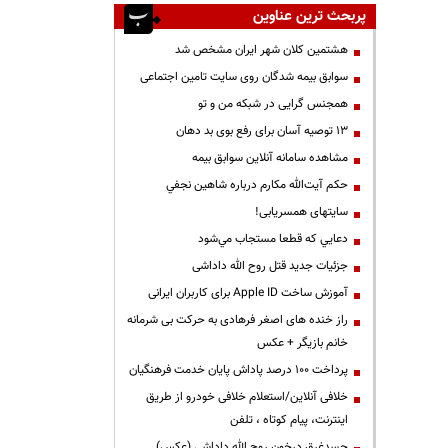
پربحث ترین عناوین
هشتمین کلان شهر ایران مشخص شد
سوابق بیمه شدگان روی سایت تامین اجتماعی
همجنس گرایی در شبکه من و تو
13 توصیه آسان برای رفع بوی بد دهان
مشاهده سامانه آنلاين سوابق بیمه
حكم آيت‌الله مكارم درباره شاهين نجفي
سایتهای همسریابی!
دعايي كه قطعا مستجاب مي‌شود
جزئیات جدید قتل روح الله داداشی
آموزش ساخت Apple ID برای کاربران ایرانی
راز خنده های اصغر فرهادی به حرکت بی شرمانه
خانم بازیگر + عکس
پرداخت ۱۰۰ درصد پاداش پایان خدمت فرهنگیان
خلافی آنلاین/استعلام خلافی خودرو از طریق
اینترنت، پیام کوتاه ، تلفن
جسدغرق درخون روح الله داداشی (عکس)