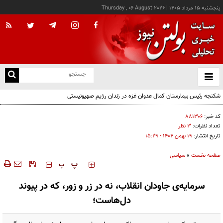
پنجشنبه ۱۵ مرداد ۱۴۰۵
|
Thursday , 06 August 2026
از
و
ته
شکنجه رئیس بیمارستان کمال عدوان غزه در زندان رژیم صهیونیستی
ن
نو
کد خبر:
۸۸۱۳۰۶
تعداد نظرات:
۳ نظر
تاریخ انتشار:
۱۹ بهمن ۱۴۰۴ - ۱۵:۲۹
صفحه نخست
»
سیاسی
‍‍‍ پ
پ
سرمایه‌ی جاودان انقلاب، نه در زر و زور، که در پیوند
دل‌هاست؛