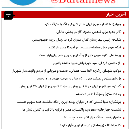
آخرین اخبار
رویترز: هشدار صریح ایران خطر شروع جنگ را متوقف کرد
گام جدید برای کاهش مصرف گاز در بخش خانگی
شکنجه رئیس بیمارستان کمال عدوان غزه در زندان رژیم صهیونیستی
تنگه هرمز قابل معامله نیست برای آمریکا معبر باز نکنید
پیامدهای کنوانسیون خزر از واگذاری بحرین هم زیان‌بارتر است
از دشمن ذره ای امید خیرخواهی نباید داشته باشیم
موکب شهدای رزکان؛ ۱۵۲ شب همدلی، خدمت و میزبانی از مردم ولایت‌مدار شهریار
پل شهرستان پل‌سفید پس از ۲۵ سال به مرحله بهره‌برداری رسید
گستره امپراتوری ایران در ۵ قرن پیش از میلاد؛ تصویری از ایران ۲۵ قرن پیش
وحدت مکرّراً و مؤکّداً تذکر داده شد
پزشکیان: تنها کسانی که در خیابان بودند ایران را نگه نداشتند همه سهیم هستند
نشست چهارجانبه سعودی، پاکستان، مصر و ترکیه با تاکید بر کنترل تنش‌ها
ماجرای نصب سنگ مزار اکبر عبدی چیست؟
کدام اهداف زیرساختی در مدار ایران قرار دارد؟