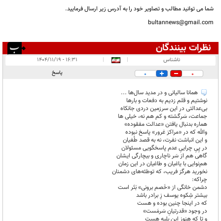
شما می توانید مطالب و تصاویر خود را به آدرس زیر ارسال فرمایید.
bultannews@gmail.com
نظرات بینندگان
انتشار یافته:
۳
ناشناس
|
|
۱۶:۳۱ - ۱۴۰۴/۱۱/۱۹
در انتظار بررسی:
پاسخ
0
0
غیر قابل انتشار:
۱
همانا سالیانی و در مدید سال‌ها ...
نوشتیم و قلم زدیم به دفعات و بارها
بی‌عدالتی در این سرزمین دردی جانکاه
جماعت، سَرگشته و کم هم نه، خیلی ها
هماره بدنبال یافتن «عدالت مفقوده»
والله که در «مراکز غرور» پاسخ نبوده
و این انباشت نفرت، نه به قصد طُغیان
در پِیِ چراییِ عدم پاسخگویی مسئولان
گاهی هم از سَر ناچاری و بیچارگی ایشان
هم‌نوایی با یاغیان و طاغیان در این زمان
نخورید هرگز فریب، که توطئه‌های دشمنان
چراکه:
دشمن خانگی از «خَصم برونی» بَتَر است
بیشتر شِکوه یوسف زِ برادر باشد
که در اینجا چنین بوده و هست
در وجود «قدرتیانِ سَرمَست»
و تا که هنوز این بلیه هست