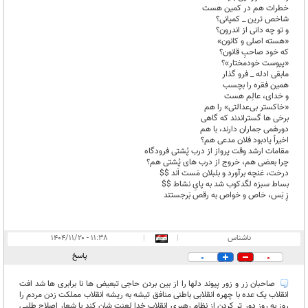
خطرات هم در کمین هست
شاخص ترین _ کمپانی؟
و تو چه دانی از اندرون؟
«هسته اصلی و کانون»
که خود صاحبِ قانون؟
«پیوست خودمختار»؟
مابقی ادله _ فرو گذار
همین فقره را بچسب
و خدای، عالِم هست
«خاکستر بی‌عدالتی» را هم
برخی ها گستراندند که گاهی
دورهَمی جماران دارند، با هم
اخیراً یادبود فلان مدعی هم؟
مقامات ارشد وقت پرواز از درب پُشتی فرودگاه
چرا بعضی هم، خروج از درب های پُشتی هم؟
درخت، غنچه برآورد و بلبلان مَست اَند $$
بساط سبزه لگدکوب شد به پایِ نشاط $$
زِ بَس، خاص و خواص به رقص بَرجستند
ناشناس
|
|
۱۱:۳۸ - ۱۴۰۴/۱۱/۲۰
پاسخ
0
0
صاحبان زر و زور پیوند دلها را از بین بردن حاجی تبعیض ها نا برابری ها شد افت
انقلاب یک عده با چهره انقلابی باطنی منافق تیشه به ریشه انقلاب مملکت زدن مردم را
روز به روز دور تر کردن از نظام رهبری انقلاب خدا لعنت شان کند با شعار اصلاح طلبی