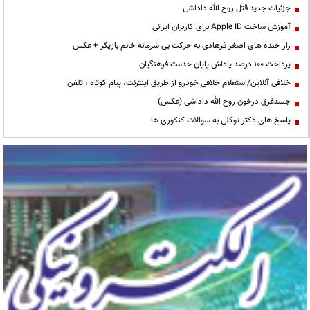
جزئیات جدید قتل روح الله داداشی
آموزش ساخت Apple ID برای کاربران ایرانی
راز خنده های اصغر فرهادی به حرکت بی شرمانه خانم بازیگر + عکس
پرداخت ۱۰۰ درصد پاداش پایان خدمت فرهنگیان
خلافی آنلاین/استعلام خلافی خودرو از طریق اینترنت، پیام کوتاه ، تلفن
جسدغرق درخون روح الله داداشی (عکس)
پاسخ های دکتر توکلی به سوالات کنکوری ها