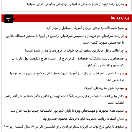
بحران اینفانتینو؛ از طرح جنجالی تا اتهام باج‌خواهی و قربانی کردن اسپانیا
پربازدید ها
شیخ نعیم قاسم: توافق ایران و آمریکا، اسرائیل را مهار کرد
از رانت‌ شرکتهای خودروساز و تاسیس شرکتهای تراستی در اروپا تا تسخیر دستگاه نظارتی
با چه هدفی صورت گرفته است
چرا قالب وافل جایگزین سقف تیرچه بلوک در پروژه‌های مدرن شده است؟
صمصامی: ریشه مشکلات اقتصادی، گرانی نرخ ارز است/ طرح «تقویت پول ملی» در
کمیسیون اقتصادی رأی نیاورد
جهاد اسلامی: اسرائیل با چراغ سبز آمریکا، پروژه نسل‌کشی و کوچ اجباری مردم غزه را
ادامه می‌دهد
میناب؛ شهرِ مقبره‌های کوچک!
دفتر رهبر انقلاب: تنها مراجع رسمی، پایگاه اطلاع‌رسانی دفتر و دفتر حفظ و نشر آثار رهبر
انقلاب است
تمدید همه مجوزها و مهلت‌های ویژه تا پایان شهریور؛ بخشنامه جدید دولت ابلاغ شد
مدالِ اعتماد؛ روایت مدیریت آرام و نزدیک محمود خسروی‌وفا
سقوط تاریخی نرخ تولد در ایران؛ شمار نوزادان برای نخستین بار در ۶۰ سال گذشته زیر ۹۰۰