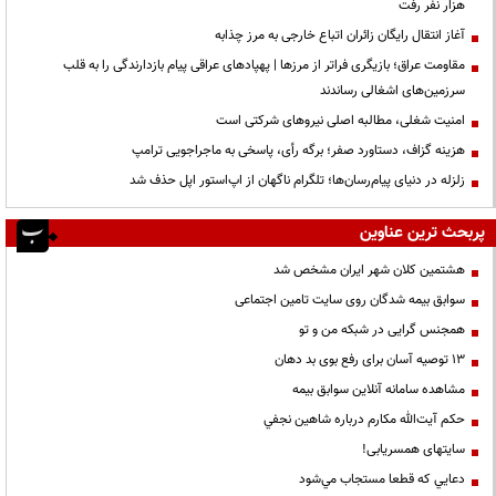
هزار نفر رفت
آغاز انتقال رایگان زائران اتباع خارجی به مرز چذابه
مقاومت عراق؛ بازیگری فراتر از مرزها | پهپادهای عراقی پیام بازدارندگی را به قلب
سرزمین‌های اشغالی رساندند
‌امنیت شغلی، مطالبه اصلی نیروهای شرکتی است
هزینه گزاف، دستاورد صفر؛ برگه رأی، پاسخی به ماجراجویی ترامپ
زلزله در دنیای پیام‌رسان‌ها؛ تلگرام ناگهان از اپ‌استور اپل حذف شد
پربحث ترین عناوین
هشتمین کلان شهر ایران مشخص شد
سوابق بیمه شدگان روی سایت تامین اجتماعی
همجنس گرایی در شبکه من و تو
13 توصیه آسان برای رفع بوی بد دهان
مشاهده سامانه آنلاين سوابق بیمه
حكم آيت‌الله مكارم درباره شاهين نجفي
سایتهای همسریابی!
دعايي كه قطعا مستجاب مي‌شود