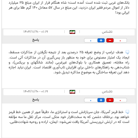
بانک‌های غربی ثبت شده است آمده است؛ شاه هنگام فرار از ایران مبلغ ۳۵ میلیارد
دلار از اموال مردم فقیر ایران دزدید، این مبلغ در سال ۵۷ معادل ۱۴۰ گرم طلا برای هر
ایرانی بود!
ناشناس
|
|
۰۱:۱۹ - ۱۴۰۴/۱۱/۲۰
پاسخ
0
0
هدف ترامپ از وضع تعرفه ۲۵ درصدی بعد از نتیجه نگرفتن از مذاکرات مسقط،
ایجاد یک امتیاز مصنوعی برای خود به منظور باز پس‌گیری آن در مذاکرات آتی است.
راه مقابله، تعمیق همکاری با بلوک‌های غیرغربی (مانند شانگهای و بریکس)، و
شتاب‌دهی به راهکارهای داخلی برای افزایش تاب‌آوری اقتصاد است. ایران نباید اجازه
دهد این تعرفه ساختگی به موضوع مذاکره تبدیل شود.
ناشناس
|
|
۰۱:۱۹ - ۱۴۰۴/۱۱/۲۰
پاسخ
0
0
خط قرمز آمریکا، جان سربازانش است و استراتژی ما، دقیقاً عبور از همین خط قرمز
خواهد بود. برخلاف دشمن که به سخت‌افزار خود متکی است، مرکز ثقل ما سه مؤلفه
است که در ارتش تروریستی آمریکا یافت نمی‌شود: ایمان، اراده و روحیه شهادت‌طلبی.