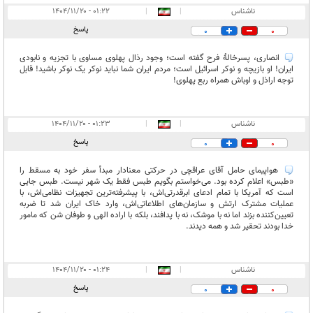
ناشناس
|
|
۰۱:۲۲ - ۱۴۰۴/۱۱/۲۰
پاسخ
0
0
انصاری، پسرخالۀ فرح گفته است؛ وجود رذال پهلوی مساوی با تجزیه و نابودی
ایران! او بازیچه و نوکر اسرائیل است؛ مردم ایران شما نباید نوکر یک نوکر باشید! قابل
توجه اراذل و اوباش همراه ربع پهلوی!
ناشناس
|
|
۰۱:۲۳ - ۱۴۰۴/۱۱/۲۰
پاسخ
0
0
هواپیمای حامل آقای عراقچی در حرکتی معنادار مبدأ سفر خود به مسقط را
«طبس» اعلام کرده بود. می‌خواستم بگویم طبس فقط یک شهر نیست. طبس جایی‌
است که آمریکا با تمام ادعای ابرقدرتی‌اش، با پیشرفته‌ترین تجهیزات نظامی‌اش، با
عملیات مشترک ارتش و سازمان‌های اطلاعاتی‌اش، وارد خاک ایران شد تا ضربه
تعیین‌کننده بزند اما نه با موشک، نه با پدافند، بلکه با اراده الهی و طوفان شن که مامور
خدا بودند تحقیر شد و همه دیدند.
ناشناس
|
|
۰۱:۲۴ - ۱۴۰۴/۱۱/۲۰
پاسخ
0
0