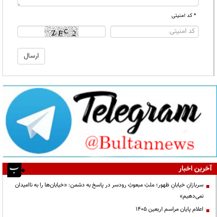
* کد امنیتی
آخرین اخبار
سربازانِ خیابانِ ظهور؛ ملتِ مبعوثِ رودسر در پاسخ به دشمن: «خیابان‌ها را به ناامیدان
نمی‌دهیم»
اعلام پایان مراسم اربعین ۱۴۰۵