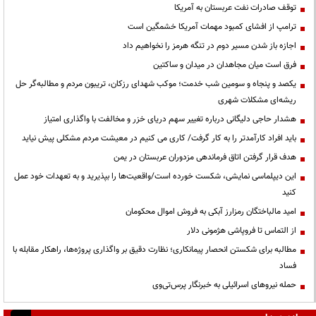
توقف صادرات نفت عربستان به آمریکا
ترامپ از افشای کمبود مهمات آمریکا خشمگین است
اجازه باز شدن مسیر دوم در تنگه هرمز را نخواهیم داد
فرق است میان مجاهدان در میدان و ساکتین
یکصد و پنجاه و سومین شب خدمت؛ موکب شهدای رزکان، تریبون مردم و مطالبه‌گر حل
ریشه‌ای مشکلات شهری
هشدار حاجی دلیگانی درباره تغییر سهم دریای خزر و مخالفت با واگذاری امتیاز
باید افراد کارآمدتر را به کار گرفت/ کاری می کنیم در معیشت مردم مشکلی پیش نیاید
هدف قرار گرفتن اتاق‌ فرماندهی مزدوران عربستان در یمن
این دیپلماسی نمایشی، شکست خورده است/واقعیت‌ها را بپذیرید و به تعهدات خود عمل
کنید
امید مالباختگان رمزارز آبکی به فروش اموال محکومان
از التماس تا فروپاشی هژمونی دلار
مطالبه برای شکستن انحصار پیمانکاری؛ نظارت دقیق بر واگذاری پروژه‌ها، راهکار مقابله با
فساد
حمله نیروهای اسرائیلی به خبرنگار پرس‌تی‌وی