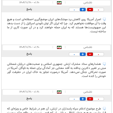
ناشناس
|
|
۰۱:۲۰ - ۱۴۰۴/۱۱/۲۰
پاسخ
0
0
اصرار آمریکا روی کاهش برد موشک‌های ایران موضع‌گیری احمقانه‌ای است و هیچ
وقت با آن موافقت نخواهیم کرد. چرا که ایران اگر توان نابودی اسرائیل را از دست بدهد
این صهیونیست‌ها هستند که به ایران حمله خواهند کرد و در آن صورت‌ کاری از ما
ساخته نیست.
ناشناس
|
|
۰۱:۲۰ - ۱۴۰۴/۱۱/۲۰
پاسخ
0
0
هشدارهای ستاد مشترک ارتش جمهوری اسلامی و صحبت‌های دریابان شمخانی
مبنی بر تغییر دکترین پدافند به آفند معنایی جز آمادگی برای حمله به ناوگان آمریکا در
صورت تحرکاتی جنگی نمی‌دهد. آمریکا درصورت تجاوز به خاک ایران در حقیقت گور
خودش را کنده است.
ناشناس
|
|
۰۱:۲۰ - ۱۴۰۴/۱۱/۲۰
پاسخ
0
0
طرح موضوع ادغام سپاه پاسداران در ارتش، آن هم در شرایط خاص و ویژه‌ای که
قرار داریم، به هیچ عنوان اتفاقی و ناشی از کج فهمی نیست. در واقع حکم پیوست