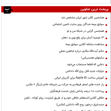
پربحث ترین عناوین
هشتمین کلان شهر ایران مشخص شد
سوابق بیمه شدگان روی سایت تامین اجتماعی
همجنس گرایی در شبکه من و تو
13 توصیه آسان برای رفع بوی بد دهان
مشاهده سامانه آنلاين سوابق بیمه
حكم آيت‌الله مكارم درباره شاهين نجفي
سایتهای همسریابی!
دعايي كه قطعا مستجاب مي‌شود
جزئیات جدید قتل روح الله داداشی
آموزش ساخت Apple ID برای کاربران ایرانی
راز خنده های اصغر فرهادی به حرکت بی شرمانه خانم بازیگر + عکس
پرداخت ۱۰۰ درصد پاداش پایان خدمت فرهنگیان
خلافی آنلاین/استعلام خلافی خودرو از طریق اینترنت، پیام کوتاه ، تلفن
جسدغرق درخون روح الله داداشی (عکس)