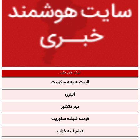
لینک های مفید
قیمت شیشه سکوریت
آلپاری
بیم دتکتور
قیمت شیشه سکوریت
فیلم آپنه خواب