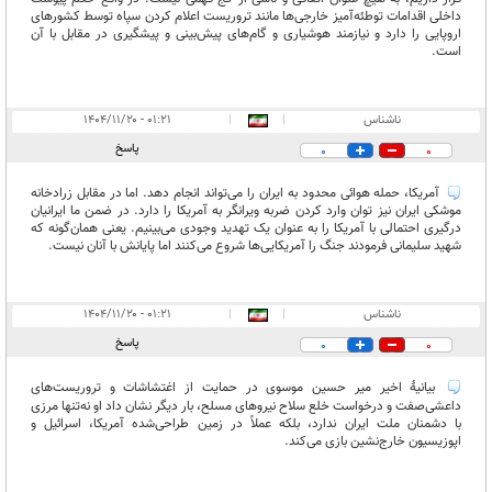
داخلی اقدامات توطئه‌آمیز خارجی‌ها مانند تروریست اعلام کردن سپاه توسط کشورهای
اروپایی را دارد و نیازمند هوشیاری و گام‌های پیش‌بینی و پیشگیری در مقابل با آن
است.
ناشناس
|
|
۰۱:۲۱ - ۱۴۰۴/۱۱/۲۰
پاسخ
0
0
آمریکا، حمله هوائی محدود به ایران را می‌تواند انجام دهد. اما در مقابل زرادخانه
موشکی ایران نیز توان وارد کردن ضربه ویرانگر به آمریکا را دارد. در ضمن ما ایرانیان
درگیری احتمالی با آمریکا را به ‌عنوان یک تهدید وجودی می‌بینیم. یعنی همان‌گونه که
شهید سلیمانی فرمودند جنگ را آمریکایی‌ها شروع می‌کنند اما پایانش با آنان نیست.
ناشناس
|
|
۰۱:۲۱ - ۱۴۰۴/۱۱/۲۰
پاسخ
0
0
بیانیۀ اخیر میر حسین موسوی در حمایت از اغتشاشات و تروریست‌های
داعشی‌صفت و درخواست خلع سلاح نیروهای مسلح، بار دیگر نشان داد او نه‌تنها مرزی
با دشمنان ملت ایران ندارد، بلکه عملاً در زمین طراحی‌شده آمریکا، اسرائیل و
اپوزیسیون خارج‌نشین بازی می‌کند.