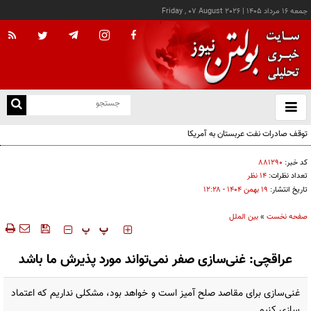
جمعه ۱۶ مرداد ۱۴۰۵
|
Friday , 07 August 2026
از
و
ته
توقف صادرات نفت عربستان به آمریکا
ن
نو
کد خبر:
۸۸۱۲۹۰
تعداد نظرات:
۱۴ نظر
تاریخ انتشار:
۱۹ بهمن ۱۴۰۴ - ۱۲:۲۸
صفحه نخست
»
بین الملل
‍‍‍ پ
پ
عراقچی: غنی‌سازی صفر نمی‌تواند مورد پذیرش ما باشد
غنی‌سازی برای مقاصد صلح آمیز است و خواهد بود، مشکلی نداریم که اعتماد
سازی کنیم.