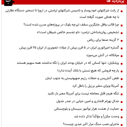
پربازدید ها
از رانت‌ شرکتهای خودروساز و تاسیس شرکتهای تراستی در اروپا تا تسخیر دستگاه نظارتی
با چه هدفی صورت گرفته است
چرا قالب وافل جایگزین سقف تیرچه بلوک در پروژه‌های مدرن شده است؟
تشخیص روان‌شناختی ترامپ: «او تجسم خالص شیطان است!»
۲ گزینه صنعا برای ریاض
گستره امپراتوری ایران در ۵ قرن پیش از میلاد؛ تصویری از ایران ۲۵ قرن پیش
میانکاله در آتش می‌سوزد
پزشکیان: تنها کسانی که در خیابان بودند ایران را نگه نداشتند همه سهیم هستند
پارچه فروشی که هیچ نسبتی با بانک آینده ندارد!
نقض آتش‌بس و حملات رژیم صهیونیستی به جنوب لبنان
آمریکا ویزای سفیر برزیل را باطل کرد
تنگه هرمز قابل معامله نیست برای آمریکا معبر باز نکنید
جدال بهرام افشاری و امین حیایی در صدر جدول
حمایت از هشت هزار نوآموز سیستان و بلوچستانی
وحدت مکرّراً و مؤکّداً تذکر داده شد
ماجرای نصب سنگ مزار اکبر عبدی چیست؟