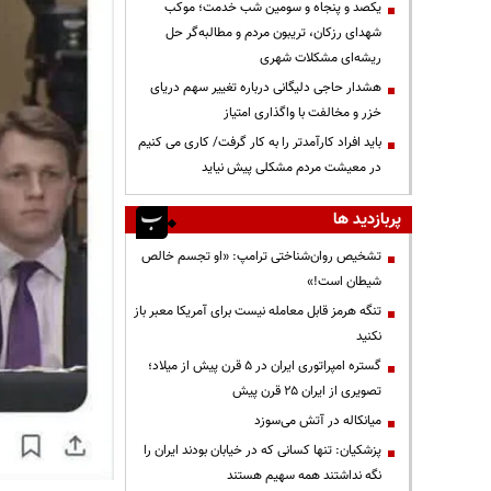
یکصد و پنجاه و سومین شب خدمت؛ موکب
شهدای رزکان، تریبون مردم و مطالبه‌گر حل
ریشه‌ای مشکلات شهری
هشدار حاجی دلیگانی درباره تغییر سهم دریای
خزر و مخالفت با واگذاری امتیاز
باید افراد کارآمدتر را به کار گرفت/ کاری می کنیم
در معیشت مردم مشکلی پیش نیاید
پربازدید ها
تشخیص روان‌شناختی ترامپ: «او تجسم خالص
شیطان است!»
تنگه هرمز قابل معامله نیست برای آمریکا معبر باز
نکنید
گستره امپراتوری ایران در ۵ قرن پیش از میلاد؛
تصویری از ایران ۲۵ قرن پیش
میانکاله در آتش می‌سوزد
پزشکیان: تنها کسانی که در خیابان بودند ایران را
نگه نداشتند همه سهیم هستند