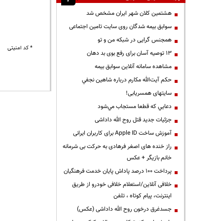
هشتمین کلان شهر ایران مشخص شد
سوابق بیمه شدگان روی سایت تامین اجتماعی
همجنس گرایی در شبکه من و تو
* کد امنیتی
13 توصیه آسان برای رفع بوی بد دهان
مشاهده سامانه آنلاين سوابق بیمه
حكم آيت‌الله مكارم درباره شاهين نجفي
سایتهای همسریابی!
دعايي كه قطعا مستجاب مي‌شود
جزئیات جدید قتل روح الله داداشی
آموزش ساخت Apple ID برای کاربران ایرانی
راز خنده های اصغر فرهادی به حرکت بی شرمانه
خانم بازیگر + عکس
پرداخت ۱۰۰ درصد پاداش پایان خدمت فرهنگیان
خلافی آنلاین/استعلام خلافی خودرو از طریق
اینترنت، پیام کوتاه ، تلفن
جسدغرق درخون روح الله داداشی (عکس)