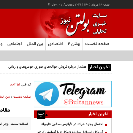
جمعه ۱۶ مرداد ۱۴۰۵
|
Friday , 07 August 2026
صفحه نخست
بولتن ۲
اقتصادی
بین الملل
اجتماعی
ور
آخرین اخبار
هشدار درباره فروش حواله‌های صوری خودروهای وارداتی
کد خبر:
۸۸۱۲۵۱
صفحه نخست
»
بین المل
مقاما
آخرین اخبار
اسکات بسنت، وزیر خزان
احتمال وجود حیات در اقیانوس مدفون «اروپا»
آمریکا و اسرائیل سامانه «پیکان» را آزمایش کردند