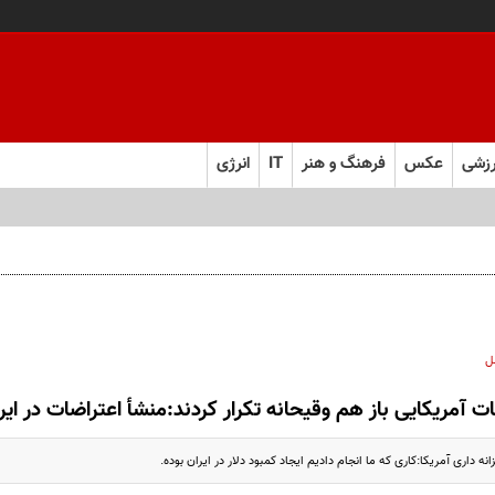
زشی
عکس
فرهنگ و هنر
IT
انرژی
ل
ت آمریکایی باز هم وقیحانه تکرار کردند:منشأ اعتراضات در ای
ه داری آمریکا:کاری که ما انجام دادیم ایجاد کمبود دلار در ایران بوده.