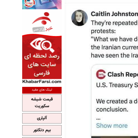
لینک های مفید
قیمت شیشه
سکوریت
آلپاری
بیم دتکتور