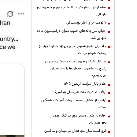
هشدار درباره فروش حواله‌های صوری خودروهای
وارداتی
۷ توصیه برای آغاز نویسندگی
احیای شن‌چاله‌های جنوب تهران درکمیسیون ماده
۵نهایی شد
خادمیان: هیچ شفیعی برای زن نزد خداوند بهتر از
رضایت شوهر نیست
سربازانِ خیابانِ ظهور؛ ملتِ مبعوثِ رودسر در
پاسخ به دشمن: «خیابان‌ها را به ناامیدان
نمی‌دهیم»
اعلام پایان مراسم اربعین ۱۴۰۵
توقف صادرات نفت عربستان به آمریکا
ترامپ از افشای کمبود مهمات آمریکا خشمگین
است
اجازه باز شدن مسیر دوم در تنگه هرمز را
نخواهیم داد
فرق است میان مجاهدان در میدان و ساکتین