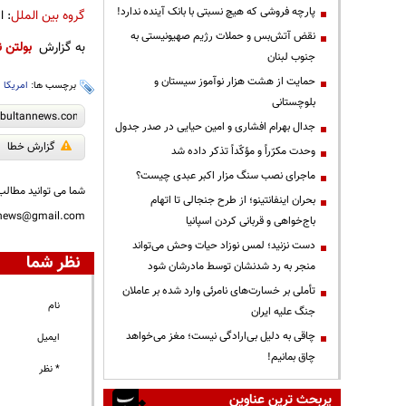
پارچه فروشی که هیچ نسبتی با بانک آینده ندارد!
گروه بین الملل
: ا
نقض آتش‌بس و حملات رژیم صهیونیستی به
به گزارش
بولتن ن
جنوب لبنان
حمایت از هشت هزار نوآموز سیستان و
برچسب ها:
امریکا
،
بلوچستانی
جدال بهرام افشاری و امین حیایی در صدر جدول
گزارش خطا
وحدت مکرّراً و مؤکّداً تذکر داده شد
ماجرای نصب سنگ مزار اکبر عبدی چیست؟
شما می توانید مطالب 
بحران اینفانتینو؛ از طرح جنجالی تا اتهام
nnews@gmail.com
باج‌خواهی و قربانی کردن اسپانیا
دست نزنید؛ لمس نوزاد حیات وحش می‌تواند
نظر شما
منجر به رد شدنشان توسط مادرشان شود
تأملی بر خسارت‌های نامرئی وارد شده بر عاملان
نام
جنگ علیه ایران
چاقی به دلیل بی‌ارادگی نیست؛ مغز می‌خواهد
ایمیل
چاق بمانیم!
* نظر
پربحث ترین عناوین