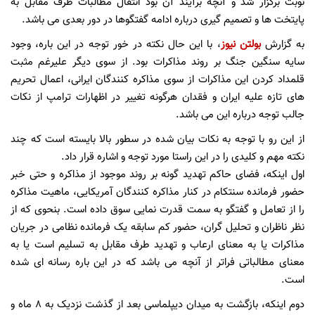
نوبت برگزار شد و آنچه برآیند آن بود انتقال مطالبات طرف مقابل به
پایتخت ها و تصمیم گیری درباره ادامه گفتگوها در دور بعدی می باشد.
به گزارش
بولتن نیوز
، با این حال نکته در خور توجه در این باره، وجود
سایه سنگین جنگ بر روند مذاکرات بود. از سوی دیگر علیرغم مثبت
قلمداد کردن این مذاکرات از سوی مذاکره کنندگان ایرانی، اعمال تحریم
های تازه علیه ایران و فقدان هرگونه تغییر در اظهارات ترامپ از نکات
جالب توجه درباره این می باشد.
از این رو با توجه به نکات بیان شده در سطور بالا بایسته است که چند
نکته مهم و کلیدی را در این راستا مورد توجه و اشاره قرار داد.
اول اینکه، فضای حاکم تهدید گونه بر روند موجود از مذاکره و حتی خبر
حضور فرمانده سنتکام در کنار مذاکره کنندگان آمریکایی، ماهیت مذاکره
را از تعامل و گفتگو به سمت قدرت نمایی سوق داده است. بنحوی که از
نظر ناظران و تحلیل گران، حضور کم سابقه یک فرمانده نظامی در جریان
مذاکرات یا به معنای ارعاب و تهدید طرف مقابل به تسلیم است یا به
معنای مطالباتی فراتر از آنچه می باشد که در این باره رسانه ای شده
است.
دوم اینکه، بازگشت به میدان دیپلماسی بعد از گذشت نزدیک به ۸ ماه و