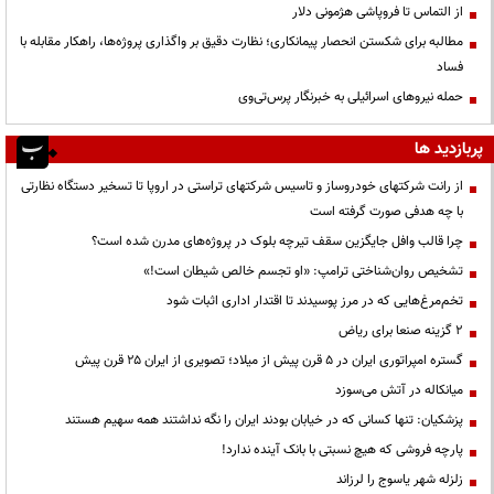
از التماس تا فروپاشی هژمونی دلار
مطالبه برای شکستن انحصار پیمانکاری؛ نظارت دقیق بر واگذاری پروژه‌ها، راهکار مقابله با
فساد
حمله نیروهای اسرائیلی به خبرنگار پرس‌تی‌وی
پربازدید ها
از رانت‌ شرکتهای خودروساز و تاسیس شرکتهای تراستی در اروپا تا تسخیر دستگاه نظارتی
با چه هدفی صورت گرفته است
چرا قالب وافل جایگزین سقف تیرچه بلوک در پروژه‌های مدرن شده است؟
تشخیص روان‌شناختی ترامپ: «او تجسم خالص شیطان است!»
تخم‌مرغ‌هایی که در مرز پوسیدند تا اقتدار اداری اثبات شود
۲ گزینه صنعا برای ریاض
گستره امپراتوری ایران در ۵ قرن پیش از میلاد؛ تصویری از ایران ۲۵ قرن پیش
میانکاله در آتش می‌سوزد
پزشکیان: تنها کسانی که در خیابان بودند ایران را نگه نداشتند همه سهیم هستند
پارچه فروشی که هیچ نسبتی با بانک آینده ندارد!
زلزله شهر یاسوج را لرزاند