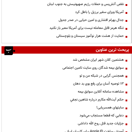
نقض آتش‌بس و حملات رژیم صهیونیستی به جنوب لبنان
آمریکا ویزای سفیر برزیل را باطل کرد
جدال بهرام افشاری و امین حیایی در صدر جدول
تنگه هرمز قابل معامله نیست برای آمریکا معبر باز نکنید
حمایت از هشت هزار نوآموز سیستان و بلوچستانی
پربحث ترین عناوین
هشتمین کلان شهر ایران مشخص شد
سوابق بیمه شدگان روی سایت تامین اجتماعی
همجنس گرایی در شبکه من و تو
13 توصیه آسان برای رفع بوی بد دهان
مشاهده سامانه آنلاين سوابق بیمه
حكم آيت‌الله مكارم درباره شاهين نجفي
سایتهای همسریابی!
دعايي كه قطعا مستجاب مي‌شود
جزئیات جدید قتل روح الله داداشی
آموزش ساخت Apple ID برای کاربران ایرانی