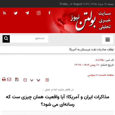
جمعه ۱۶ مرداد ۱۴۰۵
|
Friday , 07 August 2026
از
و
ته
توقف صادرات نفت عربستان به آمریکا
ن
نو
کد خبر:
۸۸۱۲۵۰
تاریخ انتشار:
۱۸ بهمن ۱۴۰۴ - ۱۳:۲۸
صفحه نخست
»
سیاسی
‍‍‍ پ
پ
در ظاهر مثبت اما در عمل ...
مذاکرات ایران و آمریکا؛ آیا واقعیت همان چیزی ست که
رسانه‌ای می شود؟