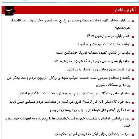
آخرین اخبار
سربازانِ خیابانِ ظهور؛ ملتِ مبعوثِ رودسر در پاسخ به دشمن: «خیابان‌ها را به ناامیدان
نمی‌دهیم»
اعلام پایان مراسم اربعین ۱۴۰۵
توقف صادرات نفت عربستان به آمریکا
ترامپ از افشای کمبود مهمات آمریکا خشمگین است
اجازه باز شدن مسیر دوم در تنگه هرمز را نخواهیم داد
فرق است میان مجاهدان در میدان و ساکتین
یکصد و پنجاه و سومین شب خدمت؛ موکب شهدای رزکان، تریبون مردم و مطالبه‌گر حل
ریشه‌ای مشکلات شهری
هشدار حاجی دلیگانی درباره تغییر سهم دریای خزر و مخالفت با واگذاری امتیاز
باید افراد کارآمدتر را به کار گرفت/ کاری می کنیم در معیشت مردم مشکلی پیش نیاید
هدف قرار گرفتن اتاق‌ فرماندهی مزدوران عربستان در یمن
این دیپلماسی نمایشی، شکست خورده است/واقعیت‌ها را بپذیرید و به تعهدات خود عمل
کنید
امید مالباختگان رمزارز آبکی به فروش اموال محکومان