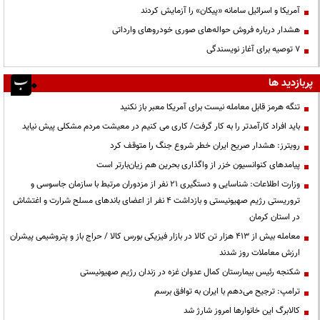
آمریکا و اسرائیل سامانه «پیکان» را آزمایش کردند
هشدار درباره فروش حواله‌های صوری خودروهای وارداتی
۷ توصیه برای آغاز نویسندگی
پربازدید ها
تنگه هرمز قابل معامله نیست برای آمریکا معبر باز نکنید
باید افراد کارآمدتر را به کار گرفت/ کاری می کنیم در معیشت مردم مشکلی پیش نیاید
رویترز: هشدار صریح ایران خطر شروع جنگ را متوقف کرد
پیامدهای کنوانسیون خزر از واگذاری بحرین هم زیان‌بارتر است
وزارت اطلاعات: شناسایی و دستگیری ۲۱ نفر از مزدوران مرتبط با سازمان جاسوسی و
تروریستی رژیم صهیونیستی و بازداشت ۴ نفر از اعضای باندهای مسلح شرارت و اغتشاش
در استان کرمان
معامله بیش از ۴۱۳ هزار تن کالا در بازار فیزیکی بورس کالا / حراج باز و پتروشیمی پیشران
ارزش معاملات روز شدند
شکنجه رئیس بیمارستان کمال عدوان غزه در زندان رژیم صهیونیستی
ترامپ: ترجیح می‌دهم با ایران به توافق برسم
کالابرگ این خانوارها امروز شارژ شد