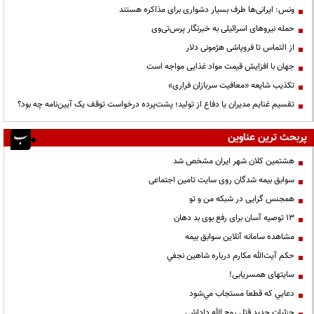
ونس: ایرانی‌ها طرف بسیار دشواری برای مذاکره هستند
حمله نیروهای اسرائیلی به خبرنگار پرس‌تی‌وی
از التماس تا فروپاشی هژمونی دلار
جهان با افزایش قیمت مواد غذایی مواجه است
تکذیب شایعه «معافیت سربازان فراری»
تقسیم غنایم مدیران یا دفاع از تولید؛ پشت‌پرده درخواست توقف یک آیین‌نامه چه بود؟
پربحث ترین عناوین
هشتمین کلان شهر ایران مشخص شد
سوابق بیمه شدگان روی سایت تامین اجتماعی
همجنس گرایی در شبکه من و تو
13 توصیه آسان برای رفع بوی بد دهان
مشاهده سامانه آنلاين سوابق بیمه
حكم آيت‌الله مكارم درباره شاهين نجفي
سایتهای همسریابی!
دعايي كه قطعا مستجاب مي‌شود
جزئیات جدید قتل روح الله داداشی