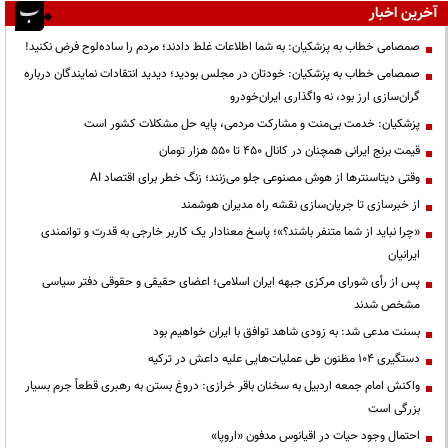
آخرین اخبار
صمصامی خطاب به پزشکیان: به شما اطلاعات غلط دادند؛ مردم را ساده‌لوح فرض نکنید!
صمصامی خطاب به پزشکیان: خودتان در مجلس بودید؛ دیدید انتقادات نمایندگان درباره
گران‌سازی ارز بود، نه واگذاری ایران‌خودرو
پزشکیان: خدمت بی‌منت و مشارکت مردمی، پایه حل مشکلات کشور است
قیمت‌ برنج ایرانی همچنان در کانال ۴۵۰ تا ۵۵۰ هزار تومان
وقتی دیتاسنترها از هوش مصنوعی جلو می‌زنند؛ زنگ خطر برای اقتصاد AI
از خبرسازی تا جریان‌سازی نقشه راه مدیران هوشمند
«چرا نباید از شما متنفر باشند؟»؛ پاسخ معنادار یک کاربر خارجی به قدرت و توانمندی
ایرانیان
پس از رأی شورای مرکزی جبهه ایران اسلامی؛ اعضای حقیقی و حقوقی دفتر سیاسی
مشخص شدند
بسنت مدعی شد: به زودی شاهد توافق با ایران خواهیم بود
دستگیری ۱۰۴ مظنون طی عملیات‌هایی علیه داعش در ترکیه
واکنش امام جمعه اردبیل به سخنان باقر خرازی: دروغ بستن به رهبری قطعاً جرم بسیار
بزرگی است
احتمال وجود حیات در اقیانوس مدفون «اروپا»