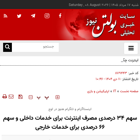
شنبه ۱۷ مرداد ۱۴۰۵
|
Saturday , 08 August 2026
از
و
ته
اینترنت چگونه مفهوم کودکی را دگرگون کرد؟
ن
نو
کد خبر:
۸۷۹۴۴۳
تاریخ انتشار:
۱۱ دی ۱۴۰۴ - ۱۰:۴۶
صفحه نخست
»
IT
»
اپلیکیشن و بازی
‍‍‍ پ
پ
اینستاگرام و تلگرام هنوز در اوج
سهم ۳۴ درصدی مصرف اینترنت برای خدمات داخلی و سهم
۶۶ درصدی برای خدمات خارجی