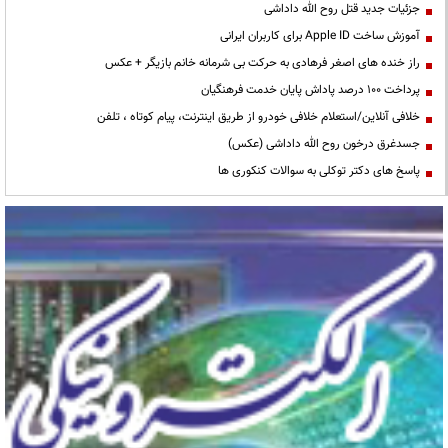
جزئیات جدید قتل روح الله داداشی
آموزش ساخت Apple ID برای کاربران ایرانی
راز خنده های اصغر فرهادی به حرکت بی شرمانه خانم بازیگر + عکس
پرداخت ۱۰۰ درصد پاداش پایان خدمت فرهنگیان
خلافی آنلاین/استعلام خلافی خودرو از طریق اینترنت، پیام کوتاه ، تلفن
جسدغرق درخون روح الله داداشی (عکس)
پاسخ های دکتر توکلی به سوالات کنکوری ها