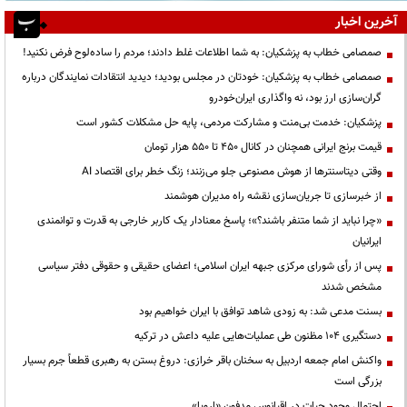
آخرین اخبار
صمصامی خطاب به پزشکیان: به شما اطلاعات غلط دادند؛ مردم را ساده‌لوح فرض نکنید!
صمصامی خطاب به پزشکیان: خودتان در مجلس بودید؛ دیدید انتقادات نمایندگان درباره
گران‌سازی ارز بود، نه واگذاری ایران‌خودرو
پزشکیان: خدمت بی‌منت و مشارکت مردمی، پایه حل مشکلات کشور است
قیمت‌ برنج ایرانی همچنان در کانال ۴۵۰ تا ۵۵۰ هزار تومان
وقتی دیتاسنترها از هوش مصنوعی جلو می‌زنند؛ زنگ خطر برای اقتصاد AI
از خبرسازی تا جریان‌سازی نقشه راه مدیران هوشمند
«چرا نباید از شما متنفر باشند؟»؛ پاسخ معنادار یک کاربر خارجی به قدرت و توانمندی
ایرانیان
پس از رأی شورای مرکزی جبهه ایران اسلامی؛ اعضای حقیقی و حقوقی دفتر سیاسی
مشخص شدند
بسنت مدعی شد: به زودی شاهد توافق با ایران خواهیم بود
دستگیری ۱۰۴ مظنون طی عملیات‌هایی علیه داعش در ترکیه
واکنش امام جمعه اردبیل به سخنان باقر خرازی: دروغ بستن به رهبری قطعاً جرم بسیار
بزرگی است
احتمال وجود حیات در اقیانوس مدفون «اروپا»