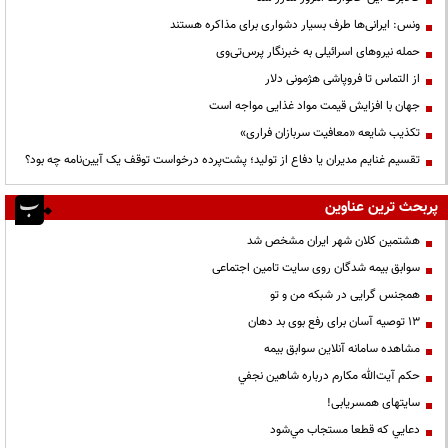
ونس: ایرانی‌ها طرف بسیار دشواری برای مذاکره هستند
حمله نیروهای اسرائیلی به خبرنگار پرس‌تی‌وی
از التماس تا فروپاشی هژمونی دلار
جهان با افزایش قیمت مواد غذایی مواجه است
تکذیب شایعه «معافیت سربازان فراری»
تقسیم غنایم مدیران یا دفاع از تولید؛ پشت‌پرده درخواست توقف یک آیین‌نامه چه بود؟
پربحث ترین عناوین
هشتمین کلان شهر ایران مشخص شد
سوابق بیمه شدگان روی سایت تامین اجتماعی
همجنس گرایی در شبکه من و تو
13 توصیه آسان برای رفع بوی بد دهان
مشاهده سامانه آنلاين سوابق بیمه
حكم آيت‌الله مكارم درباره شاهين نجفي
سایتهای همسریابی!
دعايي كه قطعا مستجاب مي‌شود