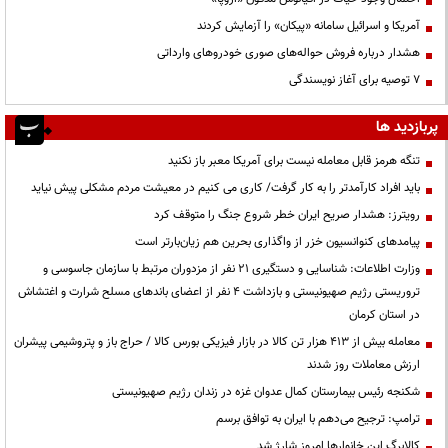
آمریکا و اسرائیل سامانه «پیکان» را آزمایش کردند
هشدار درباره فروش حواله‌های صوری خودروهای وارداتی
۷ توصیه برای آغاز نویسندگی
پربازدید ها
تنگه هرمز قابل معامله نیست برای آمریکا معبر باز نکنید
باید افراد کارآمدتر را به کار گرفت/ کاری می کنیم در معیشت مردم مشکلی پیش نیاید
رویترز: هشدار صریح ایران خطر شروع جنگ را متوقف کرد
پیامدهای کنوانسیون خزر از واگذاری بحرین هم زیان‌بارتر است
وزارت اطلاعات: شناسایی و دستگیری ۲۱ نفر از مزدوران مرتبط با سازمان جاسوسی و
تروریستی رژیم صهیونیستی و بازداشت ۴ نفر از اعضای باندهای مسلح شرارت و اغتشاش
در استان کرمان
معامله بیش از ۴۱۳ هزار تن کالا در بازار فیزیکی بورس کالا / حراج باز و پتروشیمی پیشران
ارزش معاملات روز شدند
شکنجه رئیس بیمارستان کمال عدوان غزه در زندان رژیم صهیونیستی
ترامپ: ترجیح می‌دهم با ایران به توافق برسم
کالابرگ این خانوارها امروز شارژ شد