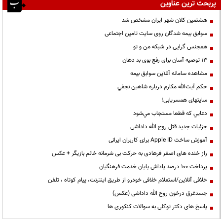
پربحث ترین عناوین
هشتمین کلان شهر ایران مشخص شد
سوابق بیمه شدگان روی سایت تامین اجتماعی
همجنس گرایی در شبکه من و تو
13 توصیه آسان برای رفع بوی بد دهان
مشاهده سامانه آنلاين سوابق بیمه
حكم آيت‌الله مكارم درباره شاهين نجفي
سایتهای همسریابی!
دعايي كه قطعا مستجاب مي‌شود
جزئیات جدید قتل روح الله داداشی
آموزش ساخت Apple ID برای کاربران ایرانی
راز خنده های اصغر فرهادی به حرکت بی شرمانه خانم بازیگر + عکس
پرداخت ۱۰۰ درصد پاداش پایان خدمت فرهنگیان
خلافی آنلاین/استعلام خلافی خودرو از طریق اینترنت، پیام کوتاه ، تلفن
جسدغرق درخون روح الله داداشی (عکس)
پاسخ های دکتر توکلی به سوالات کنکوری ها