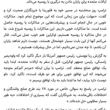
ایالات متحده برای پایان دادن به درگیری با روسیه می‌داند.
ترامپ روز سه‌شنبه در مسیر خود به فلوریدا با خبرنگاران صحبت کرد و
گفت: «مهلت برای من زمانی است که این موضوع تمام شود. مذاکرات
خوبی در حال انجام است و پیشرفت‌هایی در مذاکرات با روسیه حاصل
شده است. ما مذاکرات خوبی داریم. این مذاکرات با روسیه شروع شد، ما
در حال مذاکره با روسیه هستیم، اوکراین هم خوب عمل می‌کند، فکر
می‌کنم آنها از این بابت بسیار خوشحال هستند، دوست دارم شاهد پایان
آن باشم، تا چه مدتی نمی‌دانیم، اما در حال پیشرفت هستیم.»
به گزارش ریا نووستی، رئیس جمهور آمریکا بار دیگر تأکید کرد که ولودیمیر
زلنسکی، رئیس جمهور اوکراین، قبل از سفر به ایالات متحده، ابتدا باید
یک توافق صلح منعقد کند. ترامپ با بیان اینکه «مردم کم‌کم متوجه
می‌شوند که این توافق خوبی برای هر دو طرف است»، تأکید کرد: «او
دوست دارد بیاید، اما ما ابتدا باید به یک توافق برسیم.»
ترامپ در پاسخ به سوالی خاص در مورد ۲۸ بند طرح صلح واشنگتن و
اختلافات باقی‌مانده، به خبرنگاران گفت که بسیاری از اختلافات «به طور
بسیار مطلوبی حل شده‌اند.»
پایگاه خبری نیوزمکس روز سه‌شنبه به نقل از یک مذاکره‌کننده اوکراینی