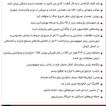
باید افراد کارآمدتر را به کار گرفت/ کاری می کنیم در معیشت مردم مشکلی پیش نیاید
موکب شهدای رزکان؛ ۱۵۲ شب همدلی، خدمت و میزبانی از مردم ولایت‌مدار شهریار
رویترز: هشدار صریح ایران خطر شروع جنگ را متوقف کرد
پل شهرستان پل‌سفید پس از ۲۵ سال به مرحله بهره‌برداری رسید
پیامدهای کنوانسیون خزر از واگذاری بحرین هم زیان‌بارتر است
وزارت اطلاعات: شناسایی و دستگیری ۲۱ نفر از مزدوران مرتبط با سازمان جاسوسی و
تروریستی رژیم صهیونیستی و بازداشت ۴ نفر از اعضای باندهای مسلح شرارت و اغتشاش
در استان کرمان
معامله بیش از ۴۱۳ هزار تن کالا در بازار فیزیکی بورس کالا / حراج باز و پتروشیمی پیشران
ارزش معاملات روز شدند
شکنجه رئیس بیمارستان کمال عدوان غزه در زندان رژیم صهیونیستی
ترامپ: ترجیح می‌دهم با ایران به توافق برسم
ونس: ایرانی‌ها طرف بسیار دشواری برای مذاکره هستند
کالابرگ این خانوارها امروز شارژ شد
از دشمن ذره ای امید خیرخواهی نباید داشته باشیم
حمله نیروهای اسرائیلی به خبرنگار پرس‌تی‌وی