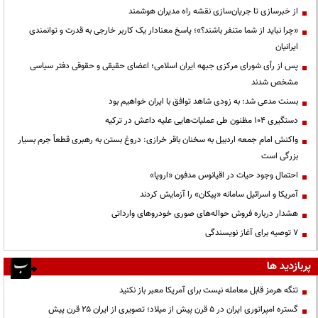
از خبرسازی تا جریان‌سازی نقشه راه مدیران هوشمند
«چرا نباید از شما متنفر باشند؟»؛ پاسخ معنادار یک کاربر خارجی به قدرت و توانمندی
ایرانیان
پس از رأی شورای مرکزی جبهه ایران اسلامی؛ اعضای حقیقی و حقوقی دفتر سیاسی
مشخص شدند
بسنت مدعی شد: به زودی شاهد توافق با ایران خواهیم بود
دستگیری ۱۰۴ مظنون طی عملیات‌هایی علیه داعش در ترکیه
واکنش امام جمعه اردبیل به سخنان باقر خرازی: دروغ بستن به رهبری قطعاً جرم بسیار
بزرگی است
احتمال وجود حیات در اقیانوس مدفون «اروپا»
آمریکا و اسرائیل سامانه «پیکان» را آزمایش کردند
هشدار درباره فروش حواله‌های صوری خودروهای وارداتی
۷ توصیه برای آغاز نویسندگی
پربازدید ها
تنگه هرمز قابل معامله نیست برای آمریکا معبر باز نکنید
گستره امپراتوری ایران در ۵ قرن پیش از میلاد؛ تصویری از ایران ۲۵ قرن پیش