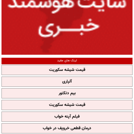
لینک های مفید
قیمت شیشه سکوریت
آلپاری
بیم دتکتور
قیمت شیشه سکوریت
فیلم آپنه خواب
درمان قطعی خروپف در خواب