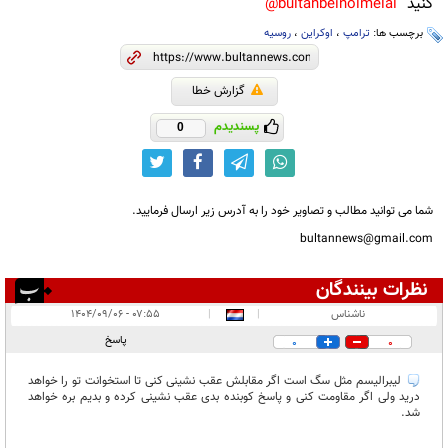
کنید
bultanbeinolmelal@
برچسب ها:
ترامپ
،
اوکراین
،
روسیه
گزارش خطا
پسندیدم
0
شما می توانید مطالب و تصاویر خود را به آدرس زیر ارسال فرمایید.
bultannews@gmail.com
نظرات بینندگان
انتشار یافته:
۱
ناشناس
|
|
۰۷:۵۵ - ۱۴۰۴/۰۹/۰۶
در انتظار بررسی:
پاسخ
0
0
غیر قابل انتشار:
لیبرالیسم مثل سگ است اگر مقابلش عقب نشینی کنی تا استخوانت تو را خواهد
درید ولی اگر مقاومت کنی و پاسخ کوبنده بدی عقب نشینی کرده و بدیم بره خواهد
شد.