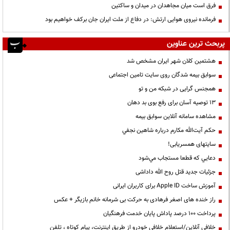
فرق است میان مجاهدان در میدان و ساکتین
فرمانده نیروی هوایی ارتش: در دفاع از ملت ایران جان برکف خواهیم بود
پربحث ترین عناوین
هشتمین کلان شهر ایران مشخص شد
سوابق بیمه شدگان روی سایت تامین اجتماعی
همجنس گرایی در شبکه من و تو
13 توصیه آسان برای رفع بوی بد دهان
مشاهده سامانه آنلاين سوابق بیمه
حكم آيت‌الله مكارم درباره شاهين نجفي
سایتهای همسریابی!
دعايي كه قطعا مستجاب مي‌شود
جزئیات جدید قتل روح الله داداشی
آموزش ساخت Apple ID برای کاربران ایرانی
راز خنده های اصغر فرهادی به حرکت بی شرمانه خانم بازیگر + عکس
پرداخت ۱۰۰ درصد پاداش پایان خدمت فرهنگیان
خلافی آنلاین/استعلام خلافی خودرو از طریق اینترنت، پیام کوتاه ، تلفن