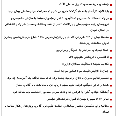
راهنمای خرید محصولات برق صنعتی ABB
باید افراد کارآمدتر را به کار گرفت/ کاری می کنیم در معیشت مردم مشکلی پیش نیاید
وزارت اطلاعات: شناسایی و دستگیری ۲۱ نفر از مزدوران مرتبط با سازمان جاسوسی و
تروریستی رژیم صهیونیستی و بازداشت ۴ نفر از اعضای باندهای مسلح شرارت و اغتشاش
در استان کرمان
معامله بیش از ۴۱۳ هزار تن کالا در بازار فیزیکی بورس کالا / حراج باز و پتروشیمی پیشران
ارزش معاملات روز شدند
حمله نیروهای اسرائیلی به خبرنگار پرس‌تی‌وی
از التماس تا فروپاشی هژمونی دلار
تکذیب شایعه «معافیت سربازان فراری»
جهان با افزایش قیمت مواد غذایی مواجه است
تقسیم غنایم مدیران یا دفاع از تولید؛ پشت‌پرده درخواست توقف یک آیین‌نامه چه بود؟
هشدار حاجی دلیگانی درباره تغییر سهم دریای خزر و مخالفت با واگذاری امتیاز
آیت‌الله جوادی آملی: با هرکس که وحدت ملی و اسلامی را بشکند، باید مقابله کرد
تهاتر ۱۶۷۳ میلیارد تومان از اموال شرکت‌های تراستی
مطالبه برای شکستن انحصار پیمانکاری؛ نظارت دقیق بر واگذاری پروژه‌ها، راهکار مقابله با
فساد