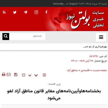
شنبه ۱۷ مرداد ۱۴۰۵
|
Saturday , 08 August 2026
از
و
ته
بهره‌برداری از دو دستگاه جدید پرس صابون در پاكسان
ن
نو
کد خبر:
۸۷۷۲۹۱
تاریخ انتشار:
۲۹ آبان ۱۴۰۴ - ۲۳:۰۱
صفحه نخست
»
اقتصادی
»
مناطق آزاد
‍‍‍ پ
پ
وزیر اقتصاد:
بخشنامه‌هاوآیین‌نامه‌های مغایر قانون مناطق آزاد لغو
می‌شود