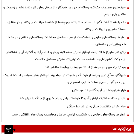
حرف‌های صمیمانه یک تیم رسانه‌ای در روز خبرنگار؛ از سختی‌های کار، ندیده‌شدن زحمات و
ماندن پای مردم
یک رابطه شگفت‌انگیز در دنیای حشرات؛ مورچه‌ها از شته‌ها مراقبت می‌کنند و در مقابل،
عسلک شیرین دریافت می‌کنند
اعتراف رسانه‌های خارجی به شکست ترامپ؛ حاصل مجاهدت رسانه‌های انقلابی در مقابله
با دروغ‌پراکنی دشمنان
پاتریشیا مارینز با اشاره به توافق امنیتی سه‌جانبه ریاض، اسلام‌آباد و آنکارا، آن را نشانه‌ای
از حرکت کشورهای منطقه به سمت ترتیبات امنیتی مستقل دانست
ویدئو؛ پنجمین مجموعه از اسناد مربوط به یوفوها منتشر شد
خبرنگار، مبلّغ دین و پاسدار فرهنگ و هویت در مواجهه با چالش‌های سیاسی است؛ تبریک
روز خبرنگار از سوی استاد خطیب اصفهانی.
فرار هواپیماها از فرودگاه جده عربستان
رئیس ستاد مشترک ارتش آمریکا خواستار راهی برای خروج از جنگ با ایران شد
جای خالی «اقتصاد جنگی» در شرایط جنگی
اعتراف رسانه‌های خارجی به شکست ترامپ حاصل مجاهدت رسانه‌های انقلابی است
پربازدید ها