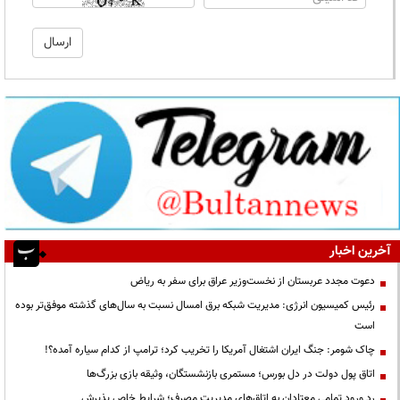
آخرین اخبار
دعوت مجدد عربستان از نخست‌وزیر عراق برای سفر به ریاض
رئیس کمیسیون انرژی: مدیریت شبکه برق امسال نسبت به سال‌های گذشته موفق‌تر بوده
است
چاک شومر: جنگ ایران اشتغال آمریکا را تخریب کرد؛ ترامپ از کدام سیاره آمده؟!
اتاق پول دولت در دل بورس؛ مستمری بازنشستگان، وثیقه بازی بزرگ‌ها
رد ورود تمامی معتادان به اتاق‌های مدیریت مصرف؛ شرایط خاص پذیرش