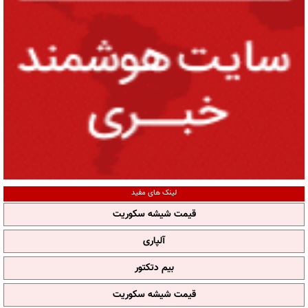
لینک های مفید
قیمت شیشه سکوریت
آلپاری
بیم دتکتور
قیمت شیشه سکوریت