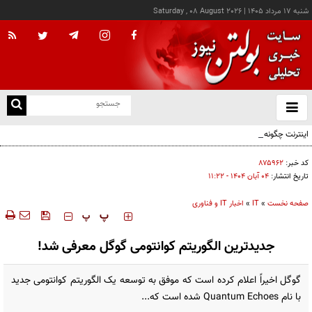
شنبه ۱۷ مرداد ۱۴۰۵
|
Saturday , 08 August 2026
از
و
ته
اینترنت چگونه مفهوم کودکی را دگرگون کرد؟
ن
نو
کد خبر:
۸۷۵۹۶۲
تاریخ انتشار:
۰۴ آبان ۱۴۰۴ - ۱۱:۲۲
صفحه نخست
»
IT
»
اخبار IT و فناوری
‍‍‍ پ
پ
جدیدترین الگوریتم کوانتومی گوگل معرفی شد!
گوگل اخیراً اعلام کرده است که موفق به توسعه یک الگوریتم کوانتومی جدید
با نام Quantum Echoes شده است که...