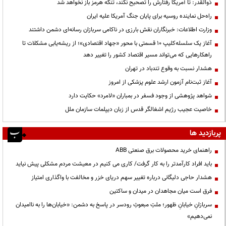
ذوالقدر: تا آمریکا رفتارش را تصحیح نکند، تنگه هرمز باز نخواهد شد
راه‌حل نماینده روسیه برای پایان جنگ آمریکا علیه ایران
وزارت اطلاعات: خبرنگاران نقش بارزی در ناکامی سربازان رسانه‌ای دشمن داشتند
آغاز یک سلسله‌کلیپ ۱۰ قسمتی با محور «جهاد اقتصادی»؛ از ریشه‌یابی مشکلات تا
راهکارهایی که می‌تواند مسیر اقتصاد کشور را تغییر دهد
هشدار نسبت به وقوع تندباد در تهران
آغاز ثبت‌نام آزمون ارشد علوم پزشکی از امروز
شواهد پژوهشی از وجود فسفر در بمباران «لامرد» حکایت دارد
خاصیت عجیب رژیم اشغالگر قدس از زبان دیپلمات سازمان ملل
پربازدید ها
راهنمای خرید محصولات برق صنعتی ABB
باید افراد کارآمدتر را به کار گرفت/ کاری می کنیم در معیشت مردم مشکلی پیش نیاید
هشدار حاجی دلیگانی درباره تغییر سهم دریای خزر و مخالفت با واگذاری امتیاز
فرق است میان مجاهدان در میدان و ساکتین
سربازانِ خیابانِ ظهور؛ ملتِ مبعوثِ رودسر در پاسخ به دشمن: «خیابان‌ها را به ناامیدان
نمی‌دهیم»