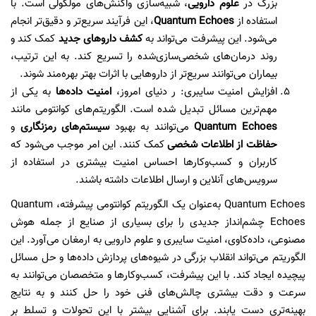
بزرگ در
علوم دارویی
، شبیه‌سازی واکنش‌های مولکولی است. با
استفاده از
Quantum Echoes
، این فرآیند سریع‌تر و دقیق‌تر انجام
می‌شود. این پیشرفت می‌تواند به
کشف داروهای جدید
کمک کند و
روند درمان‌های شخصی‌سازی‌شده را تسریع کند. به این ترتیب،
بیماران می‌توانند سریع‌تر از داروهایی با اثرات بهتر بهره‌مند شوند.
افزایش امنیت سایبری: ر دنیای امروز،
امنیت داده‌ها
به یکی از
مهم‌ترین مسائل تبدیل شده است. الگوریتم‌های کوانتومی مانند
Quantum Echoes
می‌توانند به بهبود
سیستم‌های رمزنگاری
و
حفاظت از اطلاعات شخصی
کمک کنند. این امر موجب می‌شود که
کاربران و کسب‌وکارها احساس امنیت بیشتری در استفاده از
سرویس‌های آنلاین و ارسال اطلاعات داشته باشند.
Quantum Echoes به‌عنوان یک الگوریتم کوانتومی پیشرفته، Quantum
Echoes چشم‌انداز جدیدی را برای بسیاری از صنایع از جمله هوش
مصنوعی، داده‌کاوی، امنیت سایبری و علوم دارویی به ارمغان می‌آورد. این
الگوریتم می‌تواند انقلاب بزرگی در شیوه‌های پردازش داده‌ها و حل مسائل
پیچیده ایجاد کند. با این پیشرفت، کسب‌وکارها و متخصصان می‌توانند به
سرعت و دقت بیشتری چالش‌های فنی خود را حل کنند و به نتایج
بهینه‌تری دست یابند. برای آشنایی بیشتر با این تحولات و تسلط بر