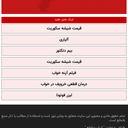
لینک های مفید
قیمت شیشه سکوریت
آلپاری
بیم دتکتور
قیمت شیشه سکوریت
فیلم آپنه خواب
درمان قطعی خروپف در خواب
لیزر فوتونا
تمام حقوق مادی و معنوی این سایت متعلق به بولتن نیوز است و استفاده از مطالب با ذکر منبع
بلامانع است.
طراحی و تولید: "
ایران سامانه
"