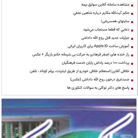
مشاهده سامانه آنلاين سوابق بیمه
حكم آيت‌الله مكارم درباره شاهين نجفي
سایتهای همسریابی!
دعايي كه قطعا مستجاب مي‌شود
جزئیات جدید قتل روح الله داداشی
آموزش ساخت Apple ID برای کاربران ایرانی
راز خنده های اصغر فرهادی به حرکت بی شرمانه خانم بازیگر + عکس
پرداخت ۱۰۰ درصد پاداش پایان خدمت فرهنگیان
خلافی آنلاین/استعلام خلافی خودرو از طریق اینترنت، پیام کوتاه ، تلفن
جسدغرق درخون روح الله داداشی (عکس)
پاسخ های دکتر توکلی به سوالات کنکوری ها