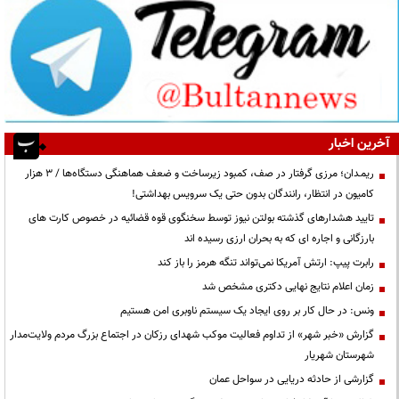
آخرین اخبار
ریمـدان؛ مرزی گرفتار در صف، کمبود زیرساخت و ضعف هماهنگی دستگاه‌ها / ۳ هزار
کامیون در انتظار، رانندگان بدون حتی یک سرویس بهداشتی!
تایید هشدارهای گذشته بولتن نیوز توسط سخنگوی قوه قضائیه در خصوص کارت های
بارزگانی و اجاره ای که به بحران ارزی رسیده اند
رابرت پیپ: ارتش آمریکا نمی‌تواند تنگه هرمز را باز کند
زمان اعلام نتایج نهایی دکتری مشخص شد
ونس: در حال کار بر روی ایجاد یک سیستم ناوبری امن هستیم
گزارش «خبر شهر» از تداوم فعالیت موکب شهدای رزکان در اجتماع بزرگ مردم ولایت‌مدار
شهرستان شهریار
گزارشی از حادثه دریایی در سواحل عمان