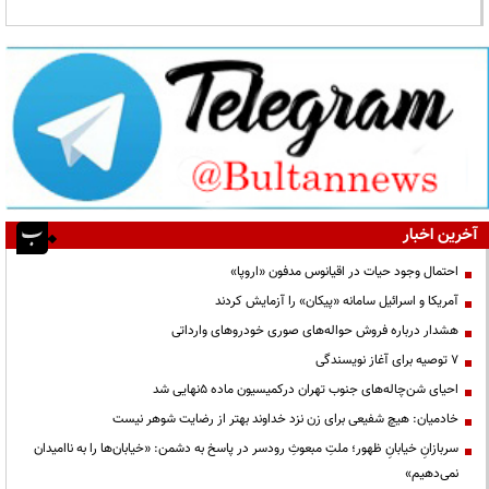
آخرین اخبار
احتمال وجود حیات در اقیانوس مدفون «اروپا»
آمریکا و اسرائیل سامانه «پیکان» را آزمایش کردند
هشدار درباره فروش حواله‌های صوری خودروهای وارداتی
۷ توصیه برای آغاز نویسندگی
احیای شن‌چاله‌های جنوب تهران درکمیسیون ماده ۵نهایی شد
خادمیان: هیچ شفیعی برای زن نزد خداوند بهتر از رضایت شوهر نیست
سربازانِ خیابانِ ظهور؛ ملتِ مبعوثِ رودسر در پاسخ به دشمن: «خیابان‌ها را به ناامیدان
نمی‌دهیم»