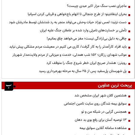
ماجرای نصب سنگ مزار اکبر عبدی چیست؟
بحران اینفانتینو؛ از طرح جنجالی تا اتهام باج‌خواهی و قربانی کردن اسپانیا
دست نزنید؛ لمس نوزاد حیات وحش می‌تواند منجر به رد شدنشان توسط مادرشان شود
تأملی بر خسارت‌های نامرئی وارد شده بر عاملان جنگ علیه ایران
چاقی به دلیل بی‌ارادگی نیست؛ مغز می‌خواهد چاق بمانیم!
باید افراد کارآمدتر را به کار گرفت/ کاری می کنیم در معیشت مردم مشکلی پیش نیاید
موکب شهدای رزکان؛ ۱۵۲ شب همدلی، خدمت و میزبانی از مردم ولایت‌مدار شهریار
رویترز: هشدار صریح ایران خطر شروع جنگ را متوقف کرد
پل شهرستان پل‌سفید پس از ۲۵ سال به مرحله بهره‌برداری رسید
پربحث ترین عناوین
هشتمین کلان شهر ایران مشخص شد
سوابق بیمه شدگان روی سایت تامین اجتماعی
همجنس گرایی در شبکه من و تو
13 توصیه آسان برای رفع بوی بد دهان
مشاهده سامانه آنلاين سوابق بیمه