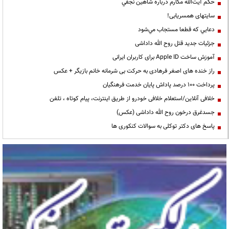
حكم آيت‌الله مكارم درباره شاهين نجفي
سایتهای همسریابی!
دعايي كه قطعا مستجاب مي‌شود
جزئیات جدید قتل روح الله داداشی
آموزش ساخت Apple ID برای کاربران ایرانی
راز خنده های اصغر فرهادی به حرکت بی شرمانه خانم بازیگر + عکس
پرداخت ۱۰۰ درصد پاداش پایان خدمت فرهنگیان
خلافی آنلاین/استعلام خلافی خودرو از طریق اینترنت، پیام کوتاه ، تلفن
جسدغرق درخون روح الله داداشی (عکس)
پاسخ های دکتر توکلی به سوالات کنکوری ها