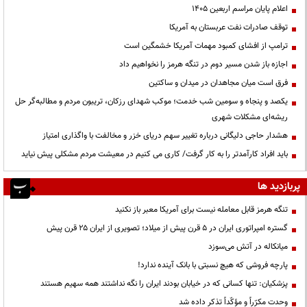
اعلام پایان مراسم اربعین ۱۴۰۵
توقف صادرات نفت عربستان به آمریکا
ترامپ از افشای کمبود مهمات آمریکا خشمگین است
اجازه باز شدن مسیر دوم در تنگه هرمز را نخواهیم داد
فرق است میان مجاهدان در میدان و ساکتین
یکصد و پنجاه و سومین شب خدمت؛ موکب شهدای رزکان، تریبون مردم و مطالبه‌گر حل
ریشه‌ای مشکلات شهری
هشدار حاجی دلیگانی درباره تغییر سهم دریای خزر و مخالفت با واگذاری امتیاز
باید افراد کارآمدتر را به کار گرفت/ کاری می کنیم در معیشت مردم مشکلی پیش نیاید
پربازدید ها
تنگه هرمز قابل معامله نیست برای آمریکا معبر باز نکنید
گستره امپراتوری ایران در ۵ قرن پیش از میلاد؛ تصویری از ایران ۲۵ قرن پیش
میانکاله در آتش می‌سوزد
پارچه فروشی که هیچ نسبتی با بانک آینده ندارد!
پزشکیان: تنها کسانی که در خیابان بودند ایران را نگه نداشتند همه سهیم هستند
وحدت مکرّراً و مؤکّداً تذکر داده شد