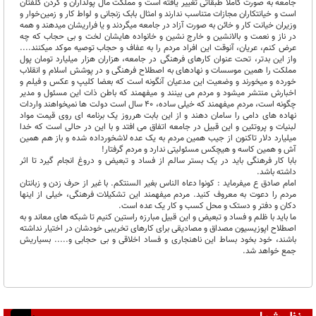
جامعه به صورت کاملاً طبقاتی تغییر یافته است و مملکت مال پولداران و گردن کلفتان
است و خیانتکاران مجازات متناسب ندارند و امثال بابک زنجانی و لواط کار و زمین‌خوار و
وزیران خیانت کار و خائن به صورت آزاد در جامعه میگردند و یا فراریشان میدهند و همه
در ناز و نعمت و بالانشین و خارج نشین و خانواده هایشان لخت و بی حجاب که چه
عرض کنم، عریان، آنوقت این افراد مردم را به عفاف و حجاب توصیه موکد میکنند....
واز این بدتر، تحت عنوان کارهای فرهنگی در جامعه، هزاران هزار میلیارد تومان پول
مملکت را همین موسسات و نهادهای به اصطلاح فرهنگی و در پوشش اسلام و انقلاب
خورده و میخورند و وضعیت این مدعیان آنگونه است که بعضا کلیپ و عکس و فیلم و
اخبارش منتشر میشود و مردم می بینند و میفهمند که باطن ذات این مسئول و مدیر
چگونه است، مردم میفهمند که خیلی ساده، 40 سال است دولت ها نمیخواهند واردات
نهاده های دامی را سامان دهند و از این بابت هرروز یک برنامه ای روی قیمت مواد
لبنیات و پروتئین و این قبیل در جامعه اتفاق می افتد و با این در حالی است که خدا
میلیارد دلار تاکنون از جیب همین مردم به یک عده لاشخورداده شده و باز هم همین
آش و همین کاسه و هیچکس مسئولیتی ندارد و مردم گرفتار!
بابا کار فرهنگی باید در یک بستر سالم از فساد و تبعیض و دروغ انجام گیرد تا اثر
داشته باشد.
امام صادق ع میفرماید : کونوا دعاه الناس بغیر السنتکم. با غیر از حرف زدن و زبانتان
مردم را دعوت به معروف کنید. مردم میفهمند این تشکیلات فرهنگی، خیلی از اینها
دکان و دفتر و دستک و محل کسب و کار یک عده است.
ما باید با ظلم و فساد و تبعیض و این قبیل مبارزه راستین کنیم تا شبکه های معاند و به
اصطلاح اپوزیسیون مصداق و مصادیقی برای کارهای تخریبی خودشان در اختیار نداشته
باشند، خود بخود بساط این ناهنجاری و فساد اخلاقی و بی حجابی و..... بسیاریش
جمع خواهد شد.