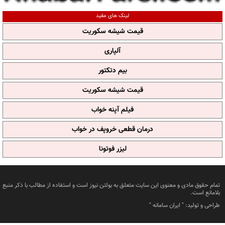
لینک های مفید
قیمت شیشه سکوریت
آلپاری
بیم دتکتور
قیمت شیشه سکوریت
فیلم آپنه خواب
درمان قطعی خروپف در خواب
لیزر فوتونا
تمام حقوق مادی و معنوی این سایت متعلق به بولتن نیوز است و استفاده از مطالب با ذکر منبع
بلامانع است.
طراحی و تولید: "
ایران سامانه
"