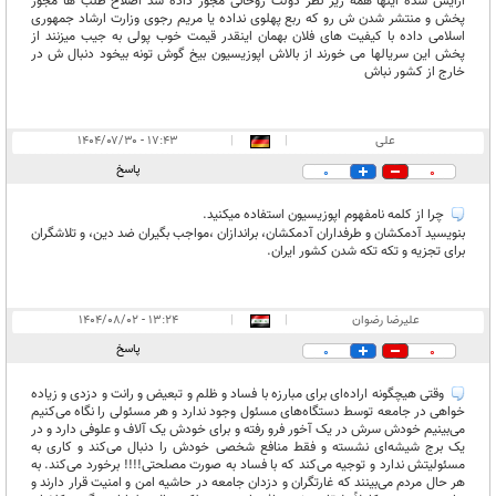
ارایش شده اینها همه زیر نظر دولت روحانی مجوز داده شد اصلاح طلب ها مجوز
پخش و منتشر شدن ش رو که ربع پهلوی نداده یا مریم رجوی وزارت ارشاد جمهوری
اسلامی داده با کیفیت های فلان بهمان اینقدر قیمت خوب پولی به جیب میزنند از
پخش این سریالها می خورند از بالاش اپوزیسیون بیخ گوش تونه بیخود دنبال ش در
خارج از کشور نباش
علی
|
|
۱۷:۴۳ - ۱۴۰۴/۰۷/۳۰
پاسخ
0
0
چرا از کلمه نامفهوم اپوزیسیون استفاده میکنید.
بنویسید آدمکشان و طرفداران آدمکشان، براندازان ،مواجب بگیران ضد دین، و تلاشگران
برای تجزیه و تکه تکه شدن کشور ایران.
علیرضا رضوان
|
|
۱۳:۲۴ - ۱۴۰۴/۰۸/۰۲
پاسخ
0
0
وقتی هیچگونه اراده‌ای برای مبارزه با فساد و ظلم و تبعیض و رانت و دزدی و زیاده
خواهی در جامعه توسط دستگاه‌های مسئول وجود ندارد و هر مسئولی را نگاه می‌کنیم
می‌بینیم خودش سرش در یک آخور فرو رفته و برای خودش یک آلاف و علوفی دارد و در
یک برج شیشه‌ای نشسته و فقط منافع شخصی خودش را دنبال می‌کند و کاری به
مسئولیتش ندارد و توجیه می‌کند که با فساد به صورت مصلحتی!!!! برخورد می‌کند. به
هر حال مردم می‌بینند که غارتگران و دزدان جامعه در حاشیه امن و امنیت قرار دارند و