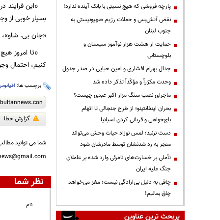
«این فرایند در مق
پارچه فروشی که هیچ نسبتی با بانک آینده ندارد!
بسیار خوبی از وج
نقض آتش‌بس و حملات رژیم صهیونیستی به
جنوب لبنان
«جان بی. شاو»، ا
حمایت از هشت هزار نوآموز سیستان و
«تا امروز هیچ شک
بلوچستانی
کنیم، احتمال وجو
جدال بهرام افشاری و امین حیایی در صدر جدول
وحدت مکرّراً و مؤکّداً تذکر داده شد
برچسب ها:
اقیانوس
ماجرای نصب سنگ مزار اکبر عبدی چیست؟
بحران اینفانتینو؛ از طرح جنجالی تا اتهام
گزارش خطا
باج‌خواهی و قربانی کردن اسپانیا
دست نزنید؛ لمس نوزاد حیات وحش می‌تواند
شما می توانید مطالب 
منجر به رد شدنشان توسط مادرشان شود
nnews@gmail.com
تأملی بر خسارت‌های نامرئی وارد شده بر عاملان
جنگ علیه ایران
نظر شما
چاقی به دلیل بی‌ارادگی نیست؛ مغز می‌خواهد
چاق بمانیم!
نام
پربحث ترین عناوین