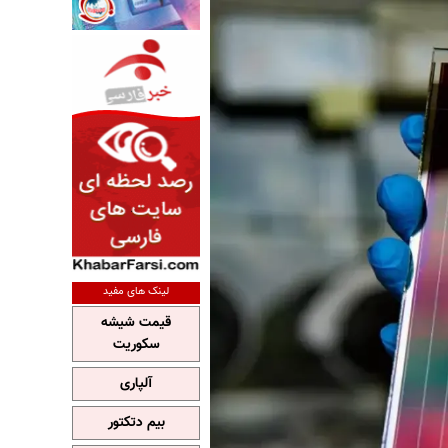
لینک های مفید
قیمت شیشه
سکوریت
آلپاری
بیم دتکتور