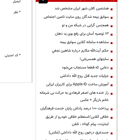
ایمیل
هشتمین کلان شهر ایران مشخص شد
* نظر
سوابق بیمه شدگان روی سایت تامین اجتماعی
همجنس گرایی در شبکه من و تو
13 توصیه آسان برای رفع بوی بد دهان
مشاهده سامانه آنلاين سوابق بیمه
حكم آيت‌الله مكارم درباره شاهين نجفي
* کد امنیتی
سایتهای همسریابی!
دعايي كه قطعا مستجاب مي‌شود
جزئیات جدید قتل روح الله داداشی
آموزش ساخت Apple ID برای کاربران ایرانی
راز خنده های اصغر فرهادی به حرکت بی شرمانه
خانم بازیگر + عکس
پرداخت ۱۰۰ درصد پاداش پایان خدمت فرهنگیان
خلافی آنلاین/استعلام خلافی خودرو از طریق
اینترنت، پیام کوتاه ، تلفن
جسدغرق درخون روح الله داداشی (عکس)