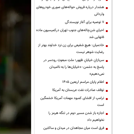
هشدار درباره فروش حواله‌های صوری خودروهای
وارداتی
۷ توصیه برای آغاز نویسندگی
احیای شن‌چاله‌های جنوب تهران درکمیسیون ماده
۵نهایی شد
خادمیان: هیچ شفیعی برای زن نزد خداوند بهتر از
رضایت شوهر نیست
سربازانِ خیابانِ ظهور؛ ملتِ مبعوثِ رودسر در
پاسخ به دشمن: «خیابان‌ها را به ناامیدان
نمی‌دهیم»
اعلام پایان مراسم اربعین ۱۴۰۵
توقف صادرات نفت عربستان به آمریکا
ترامپ از افشای کمبود مهمات آمریکا خشمگین
است
اجازه باز شدن مسیر دوم در تنگه هرمز را
نخواهیم داد
فرق است میان مجاهدان در میدان و ساکتین