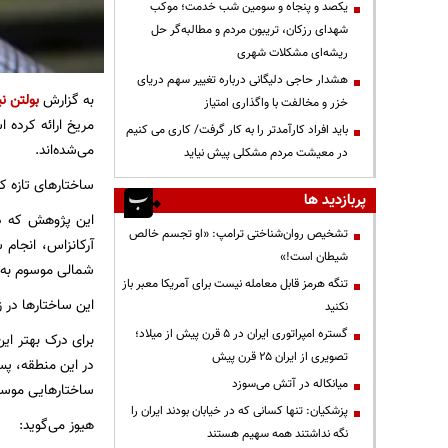
یکصد و پنجاه و سومین شب خدمت؛ موکب
شهدای رزکان، تریبون مردم و مطالبه‌گر حل
ریشه‌ای مشکلات شهری
هشدار حاجی دلیگانی درباره تغییر سهم دریای
به گزارش
بولتن نی
خزر و مخالفت با واگذاری امتیاز
مریخ ارائه کرده ا
باید افراد کارآمدتر را به کار گرفت/ کاری می کنیم
می‌شده‌اند.
در معیشت مردم مشکلی پیش نیاید
ساختارهای تازه 
پربازدید ها
تشخیص روان‌شناختی ترامپ: «او تجسم خالص
شیطان است!»
شمالی موسوم به Aeolis Dorsa شناسایی کرده‌اند که به ساختارهایی با نام «پس‌آب» شباهت دا
تنگه هرمز قابل معامله نیست برای آمریکا معبر باز
این ساختارها در ز
نکنید
گستره امپراتوری ایران در ۵ قرن پیش از میلاد؛
برای درک بهتر ای
تصویری از ایران ۲۵ قرن پیش
در این منطقه، پس
میانکاله در آتش می‌سوزد
ساختارهایی موسوم
پزشکیان: تنها کسانی که در خیابان بودند ایران را
هیوز می‌گوید:
نگه نداشتند همه سهیم هستند