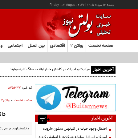
جمعه ۱۶ مرداد ۱۴۰۵
|
Friday , 07 August 2026
صفحه نخست
بولتن ۲
اقتصادی
بین الملل
اجتماعی
ور
آخرین اخبار
مرکبات و لبنیات در کاهش خطر ابتلا به سنگ کلیه موثرند
کد خبر:
۸۷۵۳۳۷
صفحه نخست
»
بولتن2
»
دان
آخرین اخبار
دانشمندان با بررسی ت
احتمال وجود حیات در اقیانوس مدفون «اروپا»
آمریکا و اسرائیل سامانه «پیکان» را آزمایش کردند