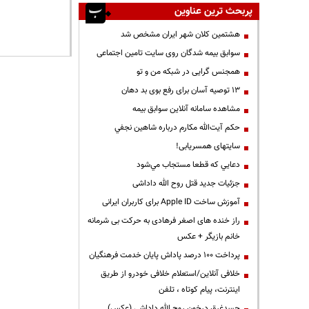
پربحث ترین عناوین
هشتمین کلان شهر ایران مشخص شد
سوابق بیمه شدگان روی سایت تامین اجتماعی
همجنس گرایی در شبکه من و تو
13 توصیه آسان برای رفع بوی بد دهان
مشاهده سامانه آنلاين سوابق بیمه
حكم آيت‌الله مكارم درباره شاهين نجفي
سایتهای همسریابی!
دعايي كه قطعا مستجاب مي‌شود
جزئیات جدید قتل روح الله داداشی
آموزش ساخت Apple ID برای کاربران ایرانی
راز خنده های اصغر فرهادی به حرکت بی شرمانه
خانم بازیگر + عکس
پرداخت ۱۰۰ درصد پاداش پایان خدمت فرهنگیان
خلافی آنلاین/استعلام خلافی خودرو از طریق
اینترنت، پیام کوتاه ، تلفن
جسدغرق درخون روح الله داداشی (عکس)