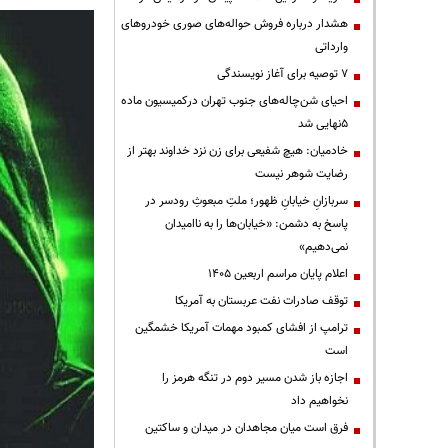
هشدار درباره فروش حواله‌های صوری خودروهای
وارداتی
۷ توصیه برای آغاز نویسندگی
احیای شن‌چاله‌های جنوب تهران درکمیسیون ماده
۵نهایی شد
خادمیان: هیچ شفیعی برای زن نزد خداوند بهتر از
رضایت شوهر نیست
سربازانِ خیابانِ ظهور؛ ملتِ مبعوثِ رودسر در
پاسخ به دشمن: «خیابان‌ها را به ناامیدان
نمی‌دهیم»
اعلام پایان مراسم اربعین ۱۴۰۵
توقف صادرات نفت عربستان به آمریکا
ترامپ از افشای کمبود مهمات آمریکا خشمگین
است
اجازه باز شدن مسیر دوم در تنگه هرمز را
نخواهیم داد
فرق است میان مجاهدان در میدان و ساکتین