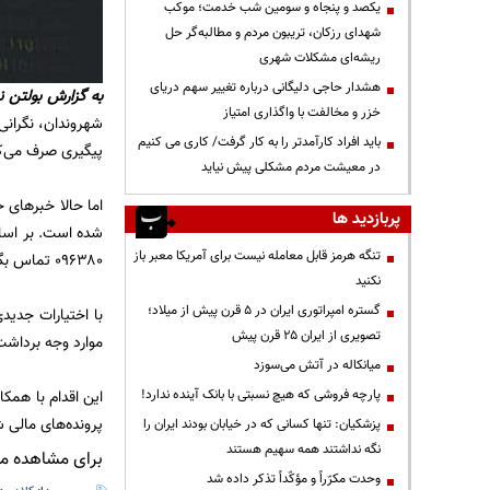
یکصد و پنجاه و سومین شب خدمت؛ موکب
شهدای رزکان، تریبون مردم و مطالبه‌گر حل
ریشه‌ای مشکلات شهری
هشدار حاجی دلیگانی درباره تغییر سهم دریای
به گزارش
بولتن ن
خزر و مخالفت با واگذاری امتیاز
شهروندان، نگرانی
باید افراد کارآمدتر را به کار گرفت/ کاری می کنیم
پیگیری صرف می‌کر
در معیشت مردم مشکلی پیش نیاید
اما حالا خبرهای خ
پربازدید ها
شده است. بر اساس
تنگه هرمز قابل معامله نیست برای آمریکا معبر باز
۰۹۶۳۸۰ تماس بگیرند و موضوع را به پلیس فتا اطلاع دهند.
نکنید
گستره امپراتوری ایران در ۵ قرن پیش از میلاد؛
با اختیارات جدید
تصویری از ایران ۲۵ قرن پیش
موارد وجه برداشت
میانکاله در آتش می‌سوزد
این اقدام با همک
پارچه فروشی که هیچ نسبتی با بانک آینده ندارد!
پرونده‌های مالی 
پزشکیان: تنها کسانی که در خیابان بودند ایران را
نگه نداشتند همه سهیم هستند
برای مشاهده مطا
وحدت مکرّراً و مؤکّداً تذکر داده شد