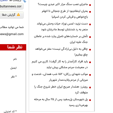
برچسب ها:
کلاهبردا
ماجرای نصب سنگ مزار اکبر عبدی چیست؟
بحران اینفانتینو؛ از طرح جنجالی تا اتهام
گزارش خطا
باج‌خواهی و قربانی کردن اسپانیا
دست نزنید؛ لمس نوزاد حیات وحش می‌تواند
شما می توانید مطالب 
منجر به رد شدنشان توسط مادرشان شود
nnews@gmail.com
تأملی بر خسارت‌های نامرئی وارد شده بر عاملان
جنگ علیه ایران
نظر شما
چاقی به دلیل بی‌ارادگی نیست؛ مغز می‌خواهد
چاق بمانیم!
نام
باید افراد کارآمدتر را به کار گرفت/ کاری می کنیم
در معیشت مردم مشکلی پیش نیاید
ایمیل
موکب شهدای رزکان؛ ۱۵۲ شب همدلی، خدمت و
* نظر
میزبانی از مردم ولایت‌مدار شهریار
رویترز: هشدار صریح ایران خطر شروع جنگ را
متوقف کرد
پل شهرستان پل‌سفید پس از ۲۵ سال به مرحله
بهره‌برداری رسید
* کد امنیتی