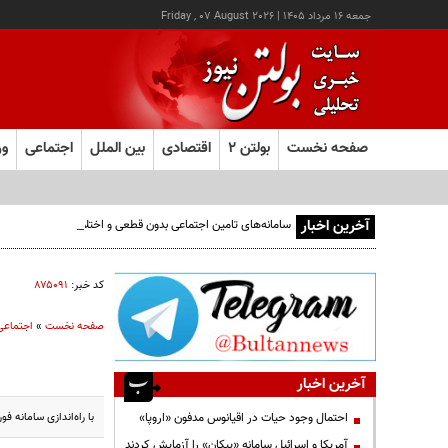
جمعه ۱۶ مرداد ۱۴۰۵
|
Friday , 07 August 2026
صفحه نخست
بولتن ۲
اقتصادی
بین الملل
اجتماعی
ور
آخرین اخبار
سامانه‌های تامین اجتماعی بدون قطعی و اختلال در دسترس اس
کد خبر:
۸۷۵۰۹۱
صفحه نخست
»
اجتماعی
آخرین اخبار
با راه‌اندازی سامانه فوریتی ۰۹۶۳۸۰، امکان مسدودسازی سریع حساب‌های مقصد و بازگرداندن وجوه کلاه
احتمال وجود حیات در اقیانوس مدفون «اروپا»
آمریکا و اسرائیل سامانه «پیکان» را آزمایش کردند