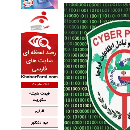
لینک های مفید
قیمت شیشه
سکوریت
آلپاری
بیم دتکتور