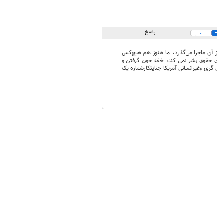
پاسخ
0
یکا بر سر شهرهای هیروشیما و ناگازاکی در ژاپن بمب اتمی انداخت. اکنون ۷۹ سال از آن ماجرا می‌گذرد، اما هنوز هم هیچ‌کس
ن حقوق بشر نمی کند، خفه خون گرفتن و
 جنایات وحشیانه، وحشی گری وغیرانسانی آمریکا جنایتکارشماره یک