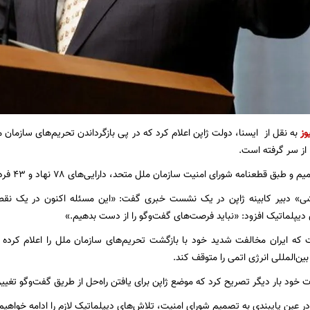
وز
به نقل از ایسنا، دولت ژاپن اعلام کرد که در پی بازگرداندن تحریم‌های سازمان م
 از سر گرفته است.
نامه شورای امنیت سازمان ملل متحد، دارایی‌های ۷۸ نهاد و ۴۳ فرد حقیقی ایرانی در ژاپن مسدود خواهد شد.
ی» دبیر کابینه ژاپن در یک نشست خبری گفت: «این مسئله اکنون در یک نقطه سر
دیپلماتیک افزود: «نباید فرصت‌های گفت‌وگو را از دست بدهیم.»
 که ایران مخالفت شدید خود با بازگشت تحریم‌های سازمان ملل را اعلام کرد
ین‌المللی انرژی اتمی را متوقف کند.
ت خود بار دیگر تصریح کرد که موضع ژاپن برای یافتن راه‌حل از طریق گفت‌وگو تغیی
 در عین پایبندی به تصمیم شورای امنیت، تلاش‌های دیپلماتیک لازم را ادامه خواهیم