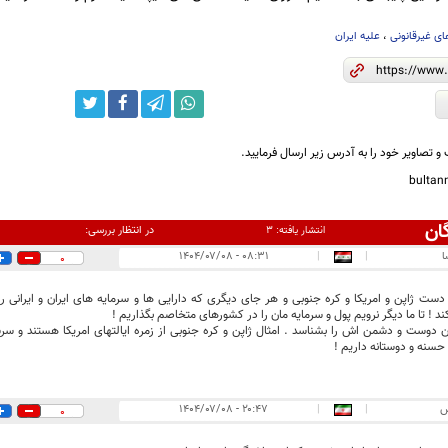
ای غیرقانونی
،
علیه ایران
و تصاویر خود را به آدرس زیر ارسال فرمایید.
bulta
ان
در انتظار بررسی:
انتشار یافته:
۳
ا
|
|
۰۸:۳۱ - ۱۴۰۴/۰۷/۰۸
0
دست ژاپن و امریکا و کره جنوبی و هر جای دیگری که دارایی ها و سرمایه های ایران و ایرانی 
د ! تا ما دیگر نرویم پول و سرمایه مان را در کشورهای متخاصم بگذاریم !
ان دوست و دشمن اش را بشناسد . امثال ژاپن و کره جنوبی از زمره ایالتهای امریکا هستند و سرسپ
حسنه و دوستانه داریم !
س
|
|
۲۰:۴۷ - ۱۴۰۴/۰۷/۰۸
0