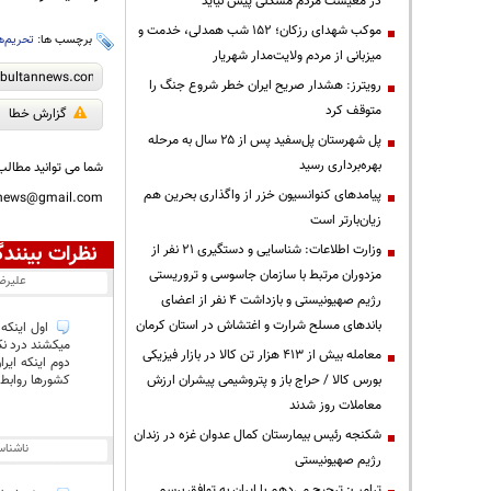
در معیشت مردم مشکلی پیش نیاید
موکب شهدای رزکان؛ ۱۵۲ شب همدلی، خدمت و
برچسب ها:
تحریم‌ه
میزبانی از مردم ولایت‌مدار شهریار
رویترز: هشدار صریح ایران خطر شروع جنگ را
متوقف کرد
گزارش خطا
پل شهرستان پل‌سفید پس از ۲۵ سال به مرحله
بهره‌برداری رسید
شما می توانید مطالب 
پیامدهای کنوانسیون خزر از واگذاری بحرین هم
nnews@gmail.com
زیان‌بارتر است
نظرات بینندگ
وزارت اطلاعات: شناسایی و دستگیری ۲۱ نفر از
مزدوران مرتبط با سازمان جاسوسی و تروریستی
علیرض
رژیم صهیونیستی و بازداشت ۴ نفر از اعضای
باندهای مسلح شرارت و اغتشاش در استان کرمان
اول اینکه 
میکشند درد نکن
معامله بیش از ۴۱۳ هزار تن کالا در بازار فیزیکی
دوم اینکه ایر
کشورها روابط 
بورس کالا / حراج باز و پتروشیمی پیشران ارزش
معاملات روز شدند
شکنجه رئیس بیمارستان کمال عدوان غزه در زندان
ناشنا
رژیم صهیونیستی
ترامپ: ترجیح می‌دهم با ایران به توافق برسم