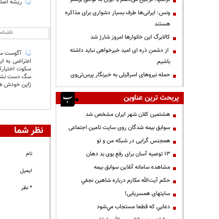
ریشه اصلی 
ونس: ایرانی‌ها طرف بسیار دشواری برای مذاکره
هستند
ناشنا
کالابرگ این خانوارها امروز شارژ شد
از دشمن ذره ای امید خیرخواهی نباید داشته
اعتراضی به ا
باشیم
حمله نیروهای اسرائیلی به خبرنگار پرس‌تی‌وی
سگ دست نشانده
ژاپن خودش هم از سال ۱۹۴۵ تاکنون شریک
پربحث ترین عناوین
هشتمین کلان شهر ایران مشخص شد
سوابق بیمه شدگان روی سایت تامین اجتماعی
نظر شما
همجنس گرایی در شبکه من و تو
13 توصیه آسان برای رفع بوی بد دهان
نام
مشاهده سامانه آنلاين سوابق بیمه
ایمیل
حكم آيت‌الله مكارم درباره شاهين نجفي
* نظر
سایتهای همسریابی!
دعايي كه قطعا مستجاب مي‌شود