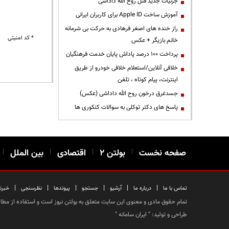
جزئیات جدید قتل روح الله داداشی
آموزش ساخت Apple ID برای کاربران ایرانی
راز خنده های اصغر فرهادی به حرکت بی شرمانه
* کد امنیتی
خانم بازیگر + عکس
پرداخت ۱۰۰ درصد پاداش پایان خدمت فرهنگیان
خلافی آنلاین/استعلام خلافی خودرو از طریق
اینترنت، پیام کوتاه ، تلفن
جسدغرق درخون روح الله داداشی (عکس)
پاسخ های دکتر توکلی به سوالات کنکوری ها
صفحه نخست
|
بولتن ۲
|
اقتصادی
|
بین الملل
|
|
|
|
|
|
|
تماس با ما
درباره ما
آرشیو
جستجو
پیوندها
نظرسنجی
خبرن
تمام حقوق مادی و معنوی این سایت متعلق به بولتن نیوز است و استفاده از مطالب
طراحی و تولید: "
ایران سامانه
"