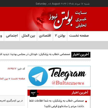
شنبه ۱۷ مرداد ۱۴۰۵
|
Saturday , 08 August 2026
صفحه نخست
بولتن ۲
اقتصادی
بین الملل
اجتماعی
ور
آخرین اخبار
صمصامی خطاب به پزشکیان: خودتان در مجلس بودید؛ دیدید انتقادا
کد خبر:
۸۷۴۵۱۷
صفحه نخست
»
بین المل
آخرین اخبار
در پی ازسرگیری تحریم‌
صمصامی خطاب به پزشکیان: به شما اطلاعات غلط
دادند؛ مردم را ساده‌لوح فرض نکنید!