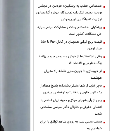
صمصامی خطاب به پزشکیان: خودتان در مجلس
بودید؛ دیدید انتقادات نمایندگان درباره گران‌سازی
ارز بود، نه واگذاری ایران‌خودرو
پزشکیان: خدمت بی‌منت و مشارکت مردمی، پایه
حل مشکلات کشور است
قیمت‌ برنج ایرانی همچنان در کانال ۴۵۰ تا ۵۵۰
هزار تومان
وقتی دیتاسنترها از هوش مصنوعی جلو می‌زنند؛
زنگ خطر برای اقتصاد AI
از خبرسازی تا جریان‌سازی نقشه راه مدیران
هوشمند
«چرا نباید از شما متنفر باشند؟»؛ پاسخ معنادار
یک کاربر خارجی به قدرت و توانمندی ایرانیان
پس از رأی شورای مرکزی جبهه ایران اسلامی؛
اعضای حقیقی و حقوقی دفتر سیاسی مشخص
شدند
بسنت مدعی شد: به زودی شاهد توافق با ایران
خواهیم بود