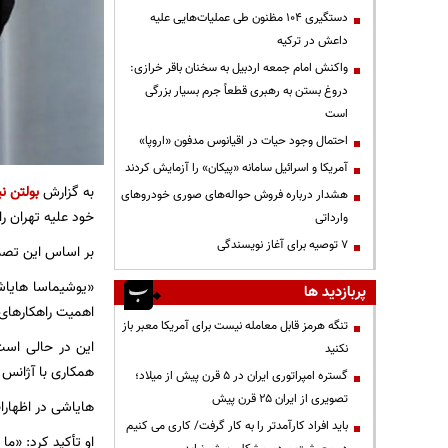
دستگیری ۱۰۴ مظنون طی عملیات‌هایی علیه
داعش در ترکیه
واکنش امام جمعه اردبیل به سخنان باقر خرازی:
دروغ بستن به رهبری قطعاً جرم بسیار بزرگی
است
احتمال وجود حیات در اقیانوس مدفون «اروپا»
آمریکا و اسرائیل سامانه «پیکان» را آزمایش کردند
به گزارش
بولتن نی
هشدار درباره فروش حواله‌های صوری خودروهای
خود علیه تهران را
وارداتی
۷ توصیه برای آغاز نویسندگی
بر اساس این تصمیم و طبق قطع
«یوشیماسا هایاش
پربازدید ها
اهمیت راهکارهای 
تنگه هرمز قابل معامله نیست برای آمریکا معبر باز
این در حالی است
نکنید
همکاری با آژانس ب
گستره امپراتوری ایران در ۵ قرن پیش از میلاد؛
تصویری از ایران ۲۵ قرن پیش
هایاشی در اظهارا
باید افراد کارآمدتر را به کار گرفت/ کاری می کنیم
او تأکید کرد: «ما