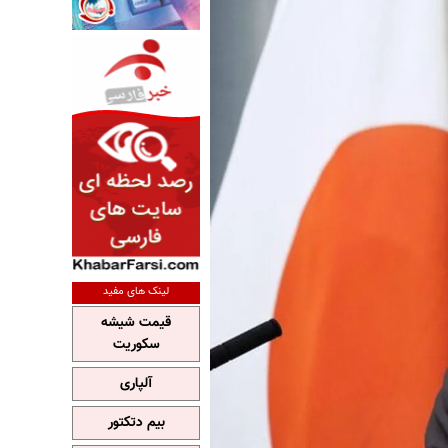
لینک های مفید
قیمت شیشه
سکوریت
آلپاری
بیم دتکتور