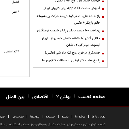
جزئیات جدید قتل روح الله داداشی
ایمیل
آموزش ساخت Apple ID برای کاربران ایرانی
* نظر
راز خنده های اصغر فرهادی به حرکت بی شرمانه
خانم بازیگر + عکس
پرداخت ۱۰۰ درصد پاداش پایان خدمت فرهنگیان
خلافی آنلاین/استعلام خلافی خودرو از طریق
اینترنت، پیام کوتاه ، تلفن
* کد امنیتی
جسدغرق درخون روح الله داداشی (عکس)
پاسخ های دکتر توکلی به سوالات کنکوری ها
صفحه نخست
|
بولتن ۲
|
اقتصادی
|
بین الملل
|
|
|
|
|
|
|
تماس با ما
درباره ما
آرشیو
جستجو
پیوندها
نظرسنجی
خبرن
تمام حقوق مادی و معنوی این سایت متعلق به بولتن نیوز است و استفاده از مطالب