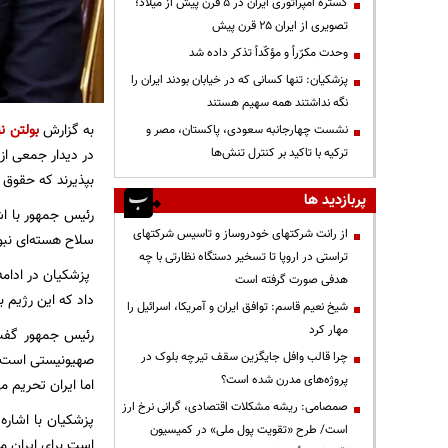
گستره امپراتوری ایران در ۵ قرن پیش از میلاد؛
تصویری از ایران ۲۵ قرن پیش
وحدت مکرّراً و مؤکّداً تذکر داده شد
پزشکیان: تنها کسانی که در خیابان بودند ایران را
نگه نداشتند همه سهیم هستند
به گزارش
بولتن نی
نشست چهارجانبه سعودی، پاکستان، مصر و
در دیدار جمعی از
ترکیه با تاکید بر کنترل تنش‌ها
بپذیرند که حقوق 
پربازدید ها
رئیس جمهور با اشا
از رانت‌ شرکتهای خودروساز و تاسیس شرکتهای
سلاح هسته‌ای نبود
تراستی در اروپا تا تسخیر دستگاه نظارتی با چه
پزشکیان در ادامه
هدفی صورت گرفته است
داد که این رژیم 
شیخ نعیم قاسم: توافق ایران و آمریکا، اسرائیل را
مهار کرد
رئیس جمهور گفت: 
چرا قالب وافل جایگزین سقف تیرچه بلوک در
صهیونیستی است، ا
پروژه‌های مدرن شده است؟
اما ایران تحریم
صمصامی: ریشه مشکلات اقتصادی، گرانی نرخ ارز
پزشکیان با اشاره
است/ طرح «تقویت پول ملی» در کمیسیون
است برای ایران م