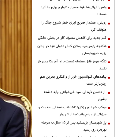
ونس: ایرانی‌ها طرف بسیار دشواری برای مذاکره
هستند
رویترز: هشدار صریح ایران خطر شروع جنگ را
متوقف کرد
گام جدید برای کاهش مصرف گاز در بخش خانگی
شکنجه رئیس بیمارستان کمال عدوان غزه در زندان
رژیم صهیونیستی
تنگه هرمز قابل معامله نیست برای آمریکا معبر باز
نکنید
پیامدهای کنوانسیون خزر از واگذاری بحرین هم
زیان‌بارتر است
از دشمن ذره ای امید خیرخواهی نباید داشته
باشیم
موکب شهدای رزکان؛ ۱۵۲ شب همدلی، خدمت و
میزبانی از مردم ولایت‌مدار شهریار
پل شهرستان پل‌سفید پس از ۲۵ سال به مرحله
بهره‌برداری رسید