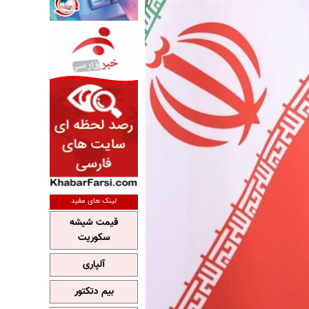
لینک های مفید
قیمت شیشه
سکوریت
آلپاری
بیم دتکتور