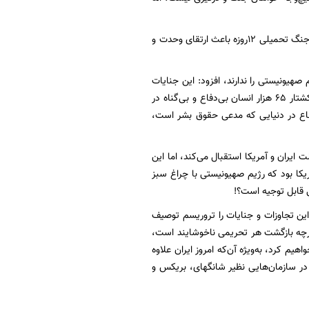
رئیس جمهور با بیان اینکه هیچ ایرانی حاضر نیست کشور خود را به دشمن واگذار کند، اظهار داشت: جنگ تحمیلی 12روزه باعث ارتقای وحدت و
 صهیونیستی را ندارند، افزود: این جنایات
به‌پشتوانه حمایت‌های آمریکا و برخی کشورهای غربی صورت می‌گیرد؛ وجدان بشری چگونه در برابر کشتار 65 هزار انسان بی‌دفاع و بی‌گناه در
دفاع در دنیایی که مدعی حقوق بشر است،
 ایران و آمریکا استقبال می‌کند، اما این
یکا بود که رژیم صهیونیستی با چراغ سبز
ی قابل توجیه است؟!
 این تجاوزات و جنایات را تروریسم توصیف
اگرچه بازگشت هر تحریمی ناخوشایند است،
هیم کرد، به‌ویژه آن‌که امروز ایران علاوه
در سازمان‌هایی نظیر شانگهای، بریکس و