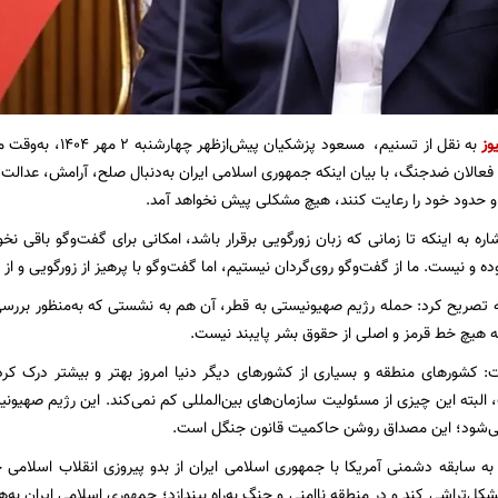
وز
به نقل از تسنیم، مسعو
 فعالان ضدجنگ، با بیان اینکه جمهوری اسلامی ایران به‌دنبال صلح، آرامش، عدالت
و حدود خود را رعایت کنند، هیچ مشکلی پیش نخواهد آمد.
ره به اینکه تا زمانی که زبان زورگویی برقرار باشد، امکانی برای گفت‌وگو باقی نخواه
ه و نیست. ما از گفت‌وگو روی‌گردان نیستیم، اما گفت‌وگو با پرهیز از زورگویی و از م
 تصریح کرد: حمله رژیم صهیونیستی به قطر، آن هم به نشستی که به‌منظور بررسی
به هیچ خط قرمز و اصلی از حقوق بشر پایبند نیست.
کشورهای منطقه و بسیاری از کشورهای دیگر دنیا امروز بهتر و بیشتر درک کرده‌ا
لبته این چیزی از مسئولیت سازمان‌های بین‌المللی کم نمی‌کند. این رژیم صهیو
 می‌شود؛ این مصداق روشن حاکمیت قانون جنگل است.
 به سابقه دشمنی آمریکا با جمهوری اسلامی ایران از بدو پیروزی انقلاب اسلامی 
شکل‌تراشی کند و در منطقه ناامنی و جنگ به‌راه بیندازد؛ جمهوری اسلامی ایران به