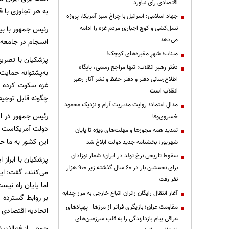
اقتصادی رأی نیاورد
به هر تجاوزی با 
جهاد اسلامی: اسرائیل با چراغ سبز آمریکا، پروژه
نسل‌کشی و کوچ اجباری مردم غزه را ادامه
می‌دهد
انسجام در جامعه 
میناب؛ شهرِ مقبره‌های کوچک!
پزشکیان با تصریح 
دفتر رهبر انقلاب: تنها مراجع رسمی، پایگاه
اطلاع‌رسانی دفتر و دفتر حفظ و نشر آثار رهبر
غزه سکوت کرده اس
انقلاب است
چگونه قابل توجی
مدالِ اعتماد؛ روایت مدیریت آرام و نزدیک محمود
رئیس جمهور در ادا
خسروی‌وفا
دولت آمریکاست که
تمدید همه مجوزها و مهلت‌های ویژه تا پایان
این کشور به ما ح
شهریور؛ بخشنامه جدید دولت ابلاغ شد
سقوط تاریخی نرخ تولد در ایران؛ شمار نوزادان
پزشکیان با ابراز 
برای نخستین بار در ۶۰ سال گذشته زیر ۹۰۰ هزار
می‌کنند، گفت: ای
نفر رفت
اما پایان راه نیس
آغاز انتقال رایگان زائران اتباع خارجی به مرز چذابه
بر روابط گسترده 
مقاومت عراق؛ بازیگری فراتر از مرزها | پهپادهای
اتحادیه اقتصادی او
عراقی پیام بازدارندگی را به قلب سرزمین‌های
جمعی از فعالان ض