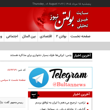
پنجشنبه ۱۵ مرداد ۱۴۰۵
|
Thursday , 06 August 2026
صفحه نخست
بولتن ۲
اقتصادی
بین الملل
اجتماعی
ور
آخرین اخبار
ونس: ایرانی‌ها طرف بسیار دشواری برای مذاکره هستند
کد خبر:
۸۷۴۲۷۹
صفحه نخست
»
سیاسی
آخرین اخبار
رییس‌جمهور گفت: بازگش
ترامپ: ترجیح می‌دهم با ایران به توافق برسم
گزارشی از حادثه دریایی در سواحل عمان