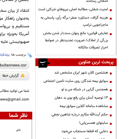
اشغالی رساندند
‌امنیت شغلی، مطالبه اصلی نیروهای شرکتی است
انتقاد از بیان س
به‌عنوان راهکار 
هزینه گزاف، دستاورد صفر؛ برگه رأی، پاسخی به
ماجراجویی ترامپ
مستقیم و بی‌واس
آمریکا به‌ویژه بر
تعارض قوانین؛ مانع پنهان سنددار شدن بخش
بزرگی از املاک/ ضرورت تجدیدنظر در ضوابط
صهیونیستی علیه 
احراز تصرفات مالکانه
برچسب ها:
پزشکیا
پربحث ترین عناوین
هشتمین کلان شهر ایران مشخص شد
گزارش خطا
سوابق بیمه شدگان روی سایت تامین اجتماعی
همجنس گرایی در شبکه من و تو
شما می توانید مطالب 
13 توصیه آسان برای رفع بوی بد دهان
nnews@gmail.com
مشاهده سامانه آنلاين سوابق بیمه
نظر شما
حكم آيت‌الله مكارم درباره شاهين نجفي
سایتهای همسریابی!
نام
دعايي كه قطعا مستجاب مي‌شود