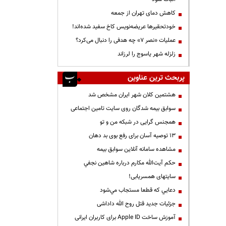
کاهش دمای تهران از جمعه
خودتحقیرها عریضه‌نویس کاخ سفید شده‌اند!
عملیات «نصر ۷» چه هدفی را دنبال می‌کرد؟
زلزله شهر یاسوج را لرزاند
پربحث ترین عناوین
هشتمین کلان شهر ایران مشخص شد
سوابق بیمه شدگان روی سایت تامین اجتماعی
همجنس گرایی در شبکه من و تو
13 توصیه آسان برای رفع بوی بد دهان
مشاهده سامانه آنلاين سوابق بیمه
حكم آيت‌الله مكارم درباره شاهين نجفي
سایتهای همسریابی!
دعايي كه قطعا مستجاب مي‌شود
جزئیات جدید قتل روح الله داداشی
آموزش ساخت Apple ID برای کاربران ایرانی