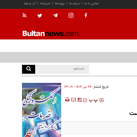
تماس با ما
|
درباره ما
|
پیوندها
|
خبرنامه
|
آب و هوا
تاریخ انتشار:
۲۴ تير ۱۴۰۴ - ۲۳:۰۹
‍‍‍ پ
پ