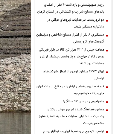
رژیم صهیونیستی و بازداشت ۴ نفر از اعضای
باندهای مسلح شرارت و اغتشاش در استان کرمان
دو تروریست در عملیات نیروهای عراقی در
«الانبار» دستگیر شدند
دستگیری ۸ نفر از اشرار مسلح شاخص و مرتبطین
گروهک‌های تروریستی
معامله بیش از ۴۱۳ هزار تن کالا در بازار فیزیکی
بورس کالا / حراج باز و پتروشیمی پیشران ارزش
معاملات روز شدند
تهاتر ۱۶۷۳ میلیارد تومان از اموال شرکت‌های
تراستی
فرمانده نیروی هوایی ارتش: در دفاع از ملت ایران
جان برکف خواهیم بود
ماجراجویی در سن ۹۷ سالگی!
معاون هماهنگ‌کننده نیروی هوایی ارتش:
وضعیت سه خلبان عملیات حمله به العدید هنوز
مشخص نیست
ترامپ: ترجیح می‌دهم با ایران به توافق برسم