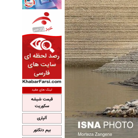
لینک های مفید
قیمت شیشه
سکوریت
آلپاری
بیم دتکتور