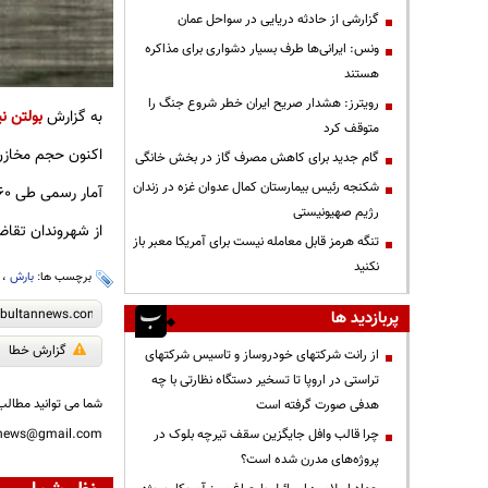
گزارشی از حادثه دریایی در سواحل عمان
ونس: ایرانی‌ها طرف بسیار دشواری برای مذاکره
هستند
رویترز: هشدار صریح ایران خطر شروع جنگ را
به گزارش
بولتن نی
متوقف کرد
اکنون حجم مخازن موثر
گام جدید برای کاهش مصرف گاز در بخش خانگی
شکنجه رئیس بیمارستان کمال عدوان غزه در زندان
آمار رسمی طی ۶۰ سال گذشته به دلیل نبود بارش‌های موثر امسال بدترین سال آبی است.
رژیم صهیونیستی
از شهروندان تقاضا داریم کاهش ۲۰ درصد
تنگه هرمز قابل معامله نیست برای آمریکا معبر باز
نکنید
برچسب ها:
بارش
،
پربازدید ها
گزارش خطا
از رانت‌ شرکتهای خودروساز و تاسیس شرکتهای
تراستی در اروپا تا تسخیر دستگاه نظارتی با چه
شما می توانید مطالب 
هدفی صورت گرفته است
nnews@gmail.com
چرا قالب وافل جایگزین سقف تیرچه بلوک در
پروژه‌های مدرن شده است؟