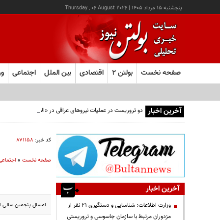
پنجشنبه ۱۵ مرداد ۱۴۰۵
|
Thursday , 06 August 2026
صفحه نخست
بولتن ۲
اقتصادی
بین الملل
اجتماعی
ور
آخرین اخبار
دو تروریست در عملیات نیروهای عراقی در «الانبار» دستگیر شدند
کد خبر:
۸۷۱۱۵۸
صفحه نخست
»
اجتماعی
آخرین اخبار
امسال پنجمین سالی اس
وزارت اطلاعات: شناسایی و دستگیری ۲۱ نفر از
مزدوران مرتبط با سازمان جاسوسی و تروریستی