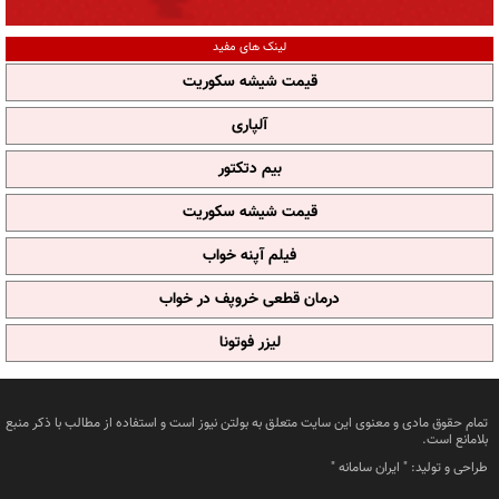
لینک های مفید
قیمت شیشه سکوریت
آلپاری
بیم دتکتور
قیمت شیشه سکوریت
فیلم آپنه خواب
درمان قطعی خروپف در خواب
لیزر فوتونا
تمام حقوق مادی و معنوی این سایت متعلق به بولتن نیوز است و استفاده از مطالب با ذکر منبع
بلامانع است.
طراحی و تولید: "
ایران سامانه
"