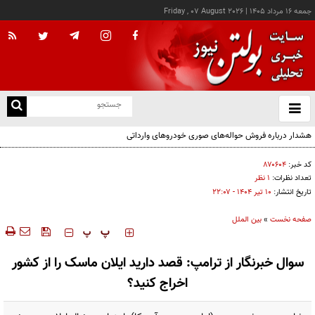
جمعه ۱۶ مرداد ۱۴۰۵
|
Friday , 07 August 2026
از
و
ته
هشدار درباره فروش حواله‌های صوری خودروهای وارداتی
ن
نو
کد خبر:
۸۷۰۶۰۴
تعداد نظرات:
۱ نظر
تاریخ انتشار:
۱۰ تير ۱۴۰۴ - ۲۲:۰۷
صفحه نخست
»
بین الملل
‍‍‍ پ
پ
سوال خبرنگار از ترامپ: قصد دارید ایلان ماسک را از کشور
اخراج کنید؟