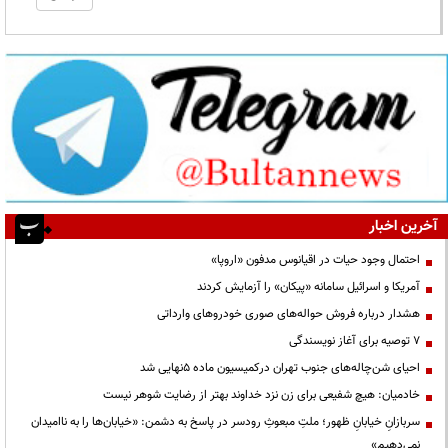
آخرین اخبار
احتمال وجود حیات در اقیانوس مدفون «اروپا»
آمریکا و اسرائیل سامانه «پیکان» را آزمایش کردند
هشدار درباره فروش حواله‌های صوری خودروهای وارداتی
۷ توصیه برای آغاز نویسندگی
احیای شن‌چاله‌های جنوب تهران درکمیسیون ماده ۵نهایی شد
خادمیان: هیچ شفیعی برای زن نزد خداوند بهتر از رضایت شوهر نیست
سربازانِ خیابانِ ظهور؛ ملتِ مبعوثِ رودسر در پاسخ به دشمن: «خیابان‌ها را به ناامیدان
نمی‌دهیم»