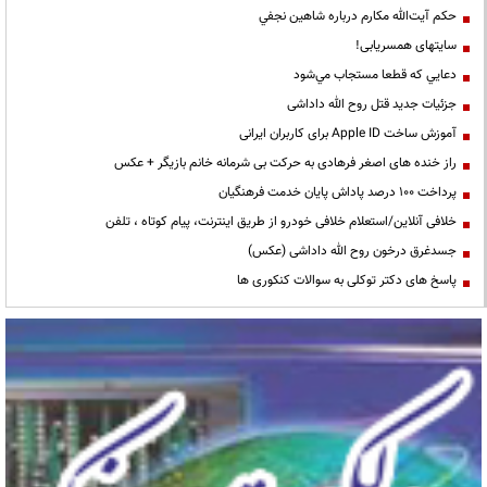
حكم آيت‌الله مكارم درباره شاهين نجفي
سایتهای همسریابی!
دعايي كه قطعا مستجاب مي‌شود
جزئیات جدید قتل روح الله داداشی
آموزش ساخت Apple ID برای کاربران ایرانی
راز خنده های اصغر فرهادی به حرکت بی شرمانه خانم بازیگر + عکس
پرداخت ۱۰۰ درصد پاداش پایان خدمت فرهنگیان
خلافی آنلاین/استعلام خلافی خودرو از طریق اینترنت، پیام کوتاه ، تلفن
جسدغرق درخون روح الله داداشی (عکس)
پاسخ های دکتر توکلی به سوالات کنکوری ها