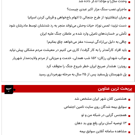
وحدت مکرّراً و مؤکّداً تذکر داده شد
ماجرای نصب سنگ مزار اکبر عبدی چیست؟
بحران اینفانتینو؛ از طرح جنجالی تا اتهام باج‌خواهی و قربانی کردن اسپانیا
دست نزنید؛ لمس نوزاد حیات وحش می‌تواند منجر به رد شدنشان توسط مادرشان شود
تأملی بر خسارت‌های نامرئی وارد شده بر عاملان جنگ علیه ایران
چاقی به دلیل بی‌ارادگی نیست؛ مغز می‌خواهد چاق بمانیم!
باید افراد کارآمدتر را به کار گرفت/ کاری می کنیم در معیشت مردم مشکلی پیش نیاید
موکب شهدای رزکان؛ ۱۵۲ شب همدلی، خدمت و میزبانی از مردم ولایت‌مدار شهریار
رویترز: هشدار صریح ایران خطر شروع جنگ را متوقف کرد
پل شهرستان پل‌سفید پس از ۲۵ سال به مرحله بهره‌برداری رسید
پربحث ترین عناوین
هشتمین کلان شهر ایران مشخص شد
سوابق بیمه شدگان روی سایت تامین اجتماعی
همجنس گرایی در شبکه من و تو
13 توصیه آسان برای رفع بوی بد دهان
مشاهده سامانه آنلاين سوابق بیمه