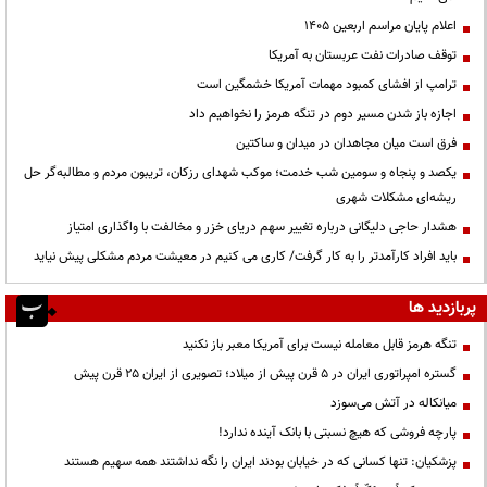
اعلام پایان مراسم اربعین ۱۴۰۵
توقف صادرات نفت عربستان به آمریکا
ترامپ از افشای کمبود مهمات آمریکا خشمگین است
اجازه باز شدن مسیر دوم در تنگه هرمز را نخواهیم داد
فرق است میان مجاهدان در میدان و ساکتین
یکصد و پنجاه و سومین شب خدمت؛ موکب شهدای رزکان، تریبون مردم و مطالبه‌گر حل
ریشه‌ای مشکلات شهری
هشدار حاجی دلیگانی درباره تغییر سهم دریای خزر و مخالفت با واگذاری امتیاز
باید افراد کارآمدتر را به کار گرفت/ کاری می کنیم در معیشت مردم مشکلی پیش نیاید
پربازدید ها
تنگه هرمز قابل معامله نیست برای آمریکا معبر باز نکنید
گستره امپراتوری ایران در ۵ قرن پیش از میلاد؛ تصویری از ایران ۲۵ قرن پیش
میانکاله در آتش می‌سوزد
پارچه فروشی که هیچ نسبتی با بانک آینده ندارد!
پزشکیان: تنها کسانی که در خیابان بودند ایران را نگه نداشتند همه سهیم هستند