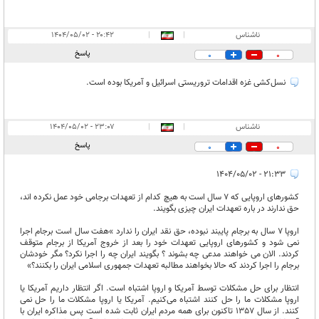
ناشناس
|
|
۲۰:۴۲ - ۱۴۰۴/۰۵/۰۲
پاسخ
0
0
نسل‌کشی غزه اقدامات تروریستی اسرائیل و آمریکا بوده است.
ناشناس
|
|
۲۳:۰۷ - ۱۴۰۴/۰۵/۰۲
پاسخ
0
0
۲۱:۳۳ - ۱۴۰۴/۰۵/۰۲
کشورهای اروپایی که 7 سال است به هیچ کدام از تعهدات برجامی خود عمل نکرده اند،
حق ندارند در باره تعهدات ایران چیزی بگویند.
اروپا ۷ سال به برجام پایبند نبوده، حق‌ نقد ایران را ندارد »هفت سال است برجام اجرا
نمی شود و کشورهای اروپایی تعهدات خود را بعد از خروج آمریکا از برجام متوقف
کردند. الان می خواهند مدعی چه بشوند ؟ بگویند ایران چه را اجرا نکرد؟ مگر خودشان
برجام را اجرا کردند که حالا بخواهند مطالبه تعهدات جمهوری اسلامی ایران را بکنند؟»
انتظار برای حل مشکلات توسط آمریکا و اروپا اشتباه است. اگر انتظار داریم آمریکا یا
اروپا مشکلات ما را حل کنند اشتباه می‌کنیم. آمریکا یا اروپا مشکلات ما را حل نمی
کنند. از سال 1357 تاکنون برای همه مردم ایران ثابت شده است پس مذاکره ایران با