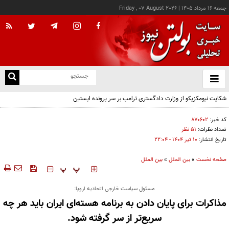
جمعه ۱۶ مرداد ۱۴۰۵
|
Friday , 07 August 2026
از
و
ته
ن
نو
کد خبر:
۸۷۰۶۰۲
تعداد نظرات:
۵۱ نظر
تاریخ انتشار:
۱۰ تير ۱۴۰۴ - ۲۲:۰۴
صفحه نخست
»
بین الملل
»
بین الملل
‍‍‍ پ
پ
مسئول سیاست خارجی اتحادیه اروپا:
مذاکرات برای پایان دادن به برنامه هسته‌ای ایران باید هر چه
سریع‌تر از سر گرفته شود.