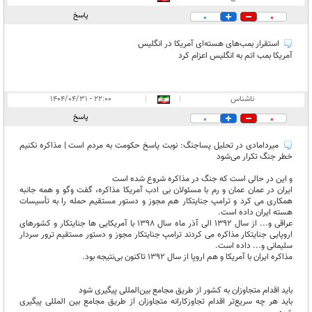
پاسخ
0
0
استقرار بمب‌های هسته‌ای آمریکا در انگلیس
آمریکا بمب اتم به انگلیس اعزام کرد
ناشناس
|
|
۲۲:۰۰ - ۱۴۰۴/۰۴/۳۱
پاسخ
0
0
میردامادی در تحلیل پساجنگ: نوبت پاسخ حکومت به مردم است | مذاکره نکنیم
خطر جنگ تکرار می‌شود
و این در حالی است که جنگ در مذاکره شروع شده است
ایران در عمان عمان و رم با مسئولان بی ادب آمریکا مذاکره، گفت وگو و همه جانبه
همکاری می کرد و ترامپ جنایتکار هم مجوز و دستور مستقیم حمله را به تأسیسات
هسته ایران داده است.
عراقی و... از سال 1392 الی آذر ماه سال 1398 با آمریکایی ها جنایتکار و کشورهای
اروپایی جنایتکار مذاکره می کردند ترامپ جنایتکار مجوز و دستور مستقیم ترور سردار
سلیمانی و... داده است.
مذاکره ایران با آمریکا و هم اروپا از سال 1392 تاکنون بی‌نتیجه بود.
باید اقدام متجاوزان به کشور از طریق مجامع بین‌المللی پیگیری شود
باید هر چه سریع‌تر اقدام تجاوزکارانه متجاوزان از طریق مجامع بین المللی پیگیری