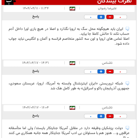
نظرات بینندگان
انتشار یافته:
۵۱
علیرضا رضوان
|
|
۱۱:۳۴ - ۱۴۰۴/۰۴/۱۱
در انتظار بررسی:
پاسخ
0
0
غیر قابل انتشار:
۲۹
ایران باید هیچگونه محل سگ به اروپا نگذارد و اصلا در هیچ بازی اورا داخل آدم
حساب نکند تا حالش کاملا جا بیاید.
اصلا تماس های اروپا و اون سه کشور متخاصم فرانسه و آلمان و انگلیس نباید جواب
داده شود.
ناشناس
|
|
۱۴:۳۱ - ۱۴۰۴/۰۴/۱۷
پاسخ
0
0
شبکه تروریستی «ایران اینترنشنال وابسته به آمریکا، اروپا، عربستان سعودی،
جمهوری آذربایجان باکو و اسرائیل» به طور کامل هک شد
ناشناس
|
|
۱۶:۰۴ - ۱۴۰۴/۰۴/۱۷
پاسخ
0
0
دولت پزشکیان وظیفه دارد در مقابل آمریکا جنایتکار بایستد/ ولی اما متأسفانه
عراقچی و... هنوز هم با مسئولان بی ادب آمریکا جنایتکار همه جانبه همکاری می کنند