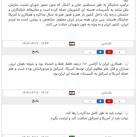
چرا؟
ترامپ جنایتکار به طور مستقیم، علنی و آشکار که بدون مجوز شورای امنیت سازمان
ملل متحد به تأُسیسات هسته ای کشورمان حمله کرده است و متأسفانه خیانتکاران و
دشمنان درجه یک داخل کشور باز هم و هنوز هم به دنبال مذاکره و همکاری با آمریکا
جنایتکار هستند پس برای همه مردم ایران معلوم، مشخص و روشن است به مردم
ایران، کشور ایران و به ویژه به خون شهیدان خیانت می کنند.
ناشناس
|
|
۱۶:۴۴ - ۱۴۰۴/۰۴/۱۷
پاسخ
0
0
همکاری ایران با آژانس 100 درصد فقط غلط و اشتباه بود و نتیجه همان ترور،
بمباران و قتل عام مظلوم ایران توسط آمریکا، اسرائیل و مزدورانشان بوده است و هم
حمله آمریکا و اسرائیل به تأسیسات هسته ای ایران بود.
ناشناس
|
|
۱۹:۱۷ - ۱۴۰۴/۰۴/۱۸
پاسخ
0
0
دولت باید به طور کامل مذاکره را رها کند.
دولت باید از آمریکا و اسرائیل شکایت کند و غرامت بگیرد.