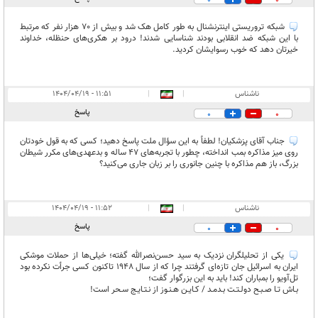
0
0
شبکه تروریستی اینترنشنال به طور کامل هک شد و بیش از 70 هزار نفر که مرتبط
با این شبکه ضد انقلابی بودند شناسایی شدند! درود بر هکری‌های حنظله، خداوند
خیرتان دهد که خوب رسوایشان کردید.
ناشناس
|
|
۱۱:۵۱ - ۱۴۰۴/۰۴/۱۹
پاسخ
0
0
جناب آقای پزشکیان! لطفاً به این سؤال ملت پاسخ دهید؛ کسی که به قول خودتان
روی میز مذاکره بمب انداخته، چطور با تجربه‌های 47 ساله و بد‌عهدی‌های مکرر شیطان
بزرگ، باز هم مذاکره با چنین جانوری را بر زبان جاری می‌کنید؟
ناشناس
|
|
۱۱:۵۲ - ۱۴۰۴/۰۴/۱۹
پاسخ
0
0
یکی از تحلیلگران نزدیک به سید حسن‌نصرالله گفته؛ خیلی‌ها از حملات موشکی
ایران به اسرائیل جان تازه‌‌ای گرفتند چرا که از سال 1948 تاکنون کسی جرأت نکرده بود
تل‌آویو را بمباران کند! باید به این بزرگوار گفت؛
بـاش تـا صـبـح دولـتـت بـدمـد / کـایـن هـنـوز از نـتـایـج سـحر است!