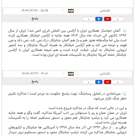
ناشناس
|
|
۱۵:۲۵ - ۱۴۰۴/۰۴/۲۸
پاسخ
0
0
آلمان خواستار همکاری ایران با آژانس بین المللی انرژی اتمی شد/ ایران از سال
1392 تاکنون الی خرداد ماه سال 1404 همه جانبه با آژانس خیانتکار همکاری کرده
است ولی اما متأسفانه هنوز هم و باز هم آلمان جنایتکار درک نمی کند، نمی داند و نمی
فهمد و توجه نمی کند و هم آژانس خیانتکار به همراه آمریکا جنایتکار و سه کشور
اروپایی جنایتکار به ایران خیانت کرده است و هم نتیجه همکاری ایران با آژانس
خیانتکار حمله آمریکا جنایتکار به تأسیسات هسته ای ایران بوده است.
ناشناس
|
|
۱۴:۰۷ - ۱۴۰۴/۰۴/۲۹
پاسخ
0
0
میردامادی در تحلیل پساجنگ: نوبت پاسخ حکومت به مردم است | مذاکره نکنیم
خطر جنگ تکرار می‌شود
و این در حالی است که جنگ در مذاکره شروع شده است
ایران در عمان عمان و رم با مسئولان بی ادب آمریکا مذاکره، گفت وگو و همه جانبه
همکاری می کرد و ترامپ جنایتکار هم مجوز و دستور مستقیم حمله را به تأسیسات
هسته ایران داده است.
عراقی و... از سال 1392 الی آذر ماه سال 1398 با آمریکایی ها جنایتکار و کشورهای
اروپایی جنایتکار مذاکره می کردند ترامپ جنایتکار مجوز و دستور مستقیم ترور سردار