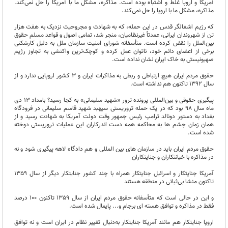
آمریکا و اروپا غلط و اشتباه بوده است. مذاکره، مشکل ما با آمریکا را حل نمی‌کند.
مذاکره، مشکل ما با اروپا را حل نمی‌کند.
که رژیم اشغالگر قدس در این حمله، که به شهادت و مجروحیت نزدیک به هفت هزار
تن از شهروندان ایرانی، عمدتاً غیرنظامیان، منجر شد، تمامی اصول و قواعد مسلم حقوق
بین‌الملل را نقض کرده است. متأسفانه شورای امنیت سازمان ملل به دلیل کارشکنی
برخی از اعضای دائم خود، ناتوان عمل کرده و کوچک‌ترین واکنشی به تجاوز رژیم
صهیونیستی به خاک ایران نشان نداده است.
حقوق مردم ایران هیچ ارتباطی و ربطی به مذاکرات ایران و 3 کشور اروپایی ندارد و از
سال 1392 تاکنون هم نداشته است.
پیگیری حقوقی و بین‌المللی پرونده ترور «شهید سلیمانی» به کجا رسید؟ بامداد ۱۳ دی
ماه سال ۹۸ بود که در یک حمله تروریستی سپهبد شهید قاسم سلیمانی در فرودگاه
بغداد به دستور دونالد ترامپ رئیس جمهور وقت دولت آمریکا به شهادت رسید و از
همان زمان چشم ها به محاکمه همه دست اندرکاران این عملیات تروریستی دوخته
شده است.
حقوق مردم ایران باید در سازمان های بین المللی و هم دادگاه لاهه پیگیری شود و نه
در مذاکره با خیانتکاران و جنایتکاران
آمریکا جنایتکار و اسرائیل جنایتکار همراه با چند کشور جنایتکار دیگر از سال 1359
تاکنون منشا بی‌ثباتی در منطقه هستند
و این در حالی است که متأسفانه حقوق مردم ایران از سال 1359 تاکنون 100 درصد
فقط در مذاکره و توافق هسته ای برجام و... پایمال شده است.
اروپا جنایتکار هم مانند آمریکا جنایتکار به‌دنبال تغییر نظام در ایران است و نه توافق