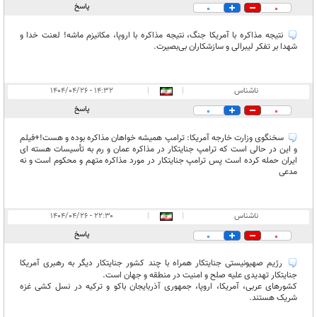
پاسخ
0
0
نتیجه مذاکره با آمریکا جنگ، نتیجه مذاکره با اروپا، مکانیزم ماشه! لعنت خدا و
شهدا بر تفکر لیبرالی و سازشکاران بی‌بصیرت.
ناشناس
|
|
۱۴:۳۲ - ۱۴۰۴/۰۴/۲۶
پاسخ
0
0
سخنگوی وزارت خارجه آمریکا: ترامپ همیشه خواهان مذاکره بوده و هست!+فیلم
و این در حالی است که ترامپ جنایتکار در مذاکره عمان و رم به تأسیسات هسته ای
ایران حمله کرده است پس ترامپ جنایتکار در مورد مذاکره متهم و محکوم است و نه
مدعی
ناشناس
|
|
۲۲:۳۰ - ۱۴۰۴/۰۴/۲۶
پاسخ
0
0
رژیم صهیونیستی جنایتکار همراه با چند کشور جنایتکار دیگر به رهبری آمریکا
جنایتکار تهدیدی علیه صلح و امنیت در منطقه و جهان است.
کشورهای عربی، آمریکا، اروپا، جمهوری آذربایجان باکو و ترکیه در نسل کشی غزه
شریک هستند.