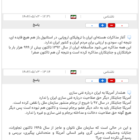
ناشناس
|
|
۱۲:۳۱ - ۱۴۰۴/۰۵/۰۳
پاسخ
0
0
آغاز مذاکرات هسته‌ای ایران با تروئیکای اروپایی در استانبول باز هم هیچ فایده ای،
نتیجه ای، سودی و ارزشی برای مردم ایران و کشور ایران ندارد.
این همه مذاکره نمی شود متأسفانه ایران از سال 1392 تاکنون بیش از 999 هزار بار با
خیانتکاران و جنایتکاران مذاکره کرده است و نتیجه آن هم تاکنون صفر!
ناشناس
|
|
۱۳:۱۴ - ۱۴۰۴/۰۵/۰۳
پاسخ
0
0
هشدار آمریکا به ایران درباره غنی سازی
آمریکا جنایتکار دیگر حق صلاحیت درباره غنی سازی ایران را ندارد
آمریکا جنایتکار در سال 97 با خروج از برجام منشور سازمان ملل را نقض کرده است.
آمریکا جنایتکار باید به داند دیگر عضو برجام نیست و تاکنون هم نبوده است پس دیگر
هیچ گونه حق صلاحیت دخالت و مداخله برجام و غنی سازی و غیره را ندارد.
و این در حالی است که سازمان ملل ناتوان و عاجز از سال 1945 تاکنون تجاوزات،
جنایات وحشیانه، وحشی گری وغیر انسانی آمریکا و متحدانش پیگیری، بررسی و
رسیدگی نکرده است چرا؟