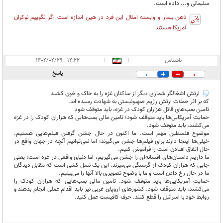
سلیمانی و... داده است.
ذهن بیمار و وابسته امثال این فرد در هین اندازه است اگر نگوییم نوکران
آمریکا هستند
ناشناس
|
|
۱۴:۲۲ - ۱۴۰۴/۰۴/۲۹
پاسخ
0
0
ارتش اشغالگر شماری دیگر از ساکنان غزه را به خاک و خون کشید
که بر اثر حملات ارتش رژیم صهیونیستی به شهادت رسیده اند.
تامین بمب‌های قاتل هزاران کودک در غزه، باید متوقف شود
حمایت آمریکایی‌ها باید متوقف شود؛ تامین مالی بمب‌هایی که هزاران کودک را در غزه
می‌کشند، باید متوقف شود.
موضوع فلسطین مهم است. ما اکنون در حال جشن گرفتن فیلم‌هایی هستیم.
خیلی‌ها اینجا دارند برای فیلم‌ها جشن می‌گیرند؛ اما نمی‌توانیم آنچه در جهان واقع در
حال اتفاق افتادن است را فراموش کنیم.
ما داریم داستان‌های افسانه‌ای را جشن می‌گیریم، اما دنیای واقعی در غزه است؛ یعنی
جایی که هزاران کودک از گرسنگی می‌میرند. این یک نسل کشی است که مقابل دیدگان
ما در حال رخ دادن است و ما با وضوح تصویری بالا آنها را می‌بینیم.
حمایت آمریکایی‌ها باید متوقف شود. تامین مالی بمب‌هایی که هزاران کودک را
می‌کشند، باید متوقف شود. کشورهای اروپای غربی نیز باید اقدام عملی انجام بدهند و
روابط خود با اسرائیل را قطع کنند. حرف کافیست عمل کنید.