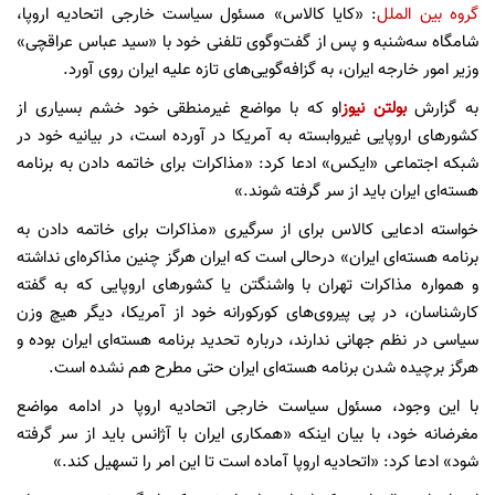
گروه بین الملل
: «کایا کالاس» مسئول سیاست خارجی اتحادیه اروپا،
شامگاه سه‌شنبه و پس از گفت‌وگوی تلفنی خود با «سید عباس عراقچی»
وزیر امور خارجه ایران، به گزافه‌گویی‌های تازه علیه ایران روی آورد.
به گزارش
بولتن نیوز
او که با مواضع غیرمنطقی خود خشم بسیاری از
کشورهای اروپایی غیروابسته به آمریکا در آورده است، در بیانیه خود در
شبکه اجتماعی «ایکس» ادعا کرد: «مذاکرات برای خاتمه دادن به برنامه
هسته‌ای ایران باید از سر گرفته شوند.»
خواسته ادعایی کالاس برای از سرگیری «مذاکرات برای خاتمه دادن به
برنامه هسته‌ای ایران» درحالی است که ایران هرگز چنین مذاکره‌ای نداشته
و همواره مذاکرات تهران با واشنگتن یا کشورهای اروپایی که به گفته
کارشناسان، در پی پیروی‌های کورکورانه خود از آمریکا، دیگر هیچ وزن
سیاسی در نظم جهانی ندارند، درباره تحدید برنامه هسته‌ای ایران بوده و
هرگز برچیده شدن برنامه هسته‌ای ایران حتی مطرح هم نشده است.
با این وجود، مسئول سیاست خارجی اتحادیه اروپا در ادامه مواضع
مغرضانه خود، با بیان اینکه «همکاری ایران با آژانس باید از سر گرفته
شود» ادعا کرد: «اتحادیه اروپا آماده است تا این امر را تسهیل کند.»