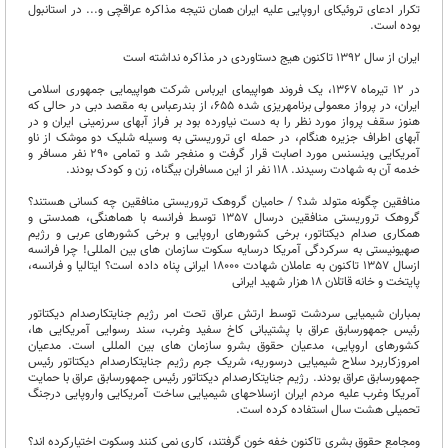
تکرار ادعای تروئیکای اروپایی علیه ایران همان نتیجه مذاکره عراقچی و... در استانبول
بوده است.
ایران از سال 1392 تاکنون هیج دستاوردی در مذاکره نداشته است
در 12 تیرماه 1367، یک فروند هواپیمای ایرباس شرکت هواپیمایی جمهوری اسلامی
ایران، در پرواز معمولی برنامه‏ریزی شده 655، از بندرعباس به مقصد دبی در حالی که
هنوز سقف پرواز مورد نظر را به دست نیاورده بود بر فراز آب‏های سرزمینی ایران و در
آب‏های اطراف جزیره هنگام، در حمله ای تروریستی به وسیله شلیک دو موشک از ناو
آمریکایی وینسنس مورد اصابت قرار گرفت و منفجر شد و تمامی 290 نفر مسافر و
خدمه آن به شهادت رسیدند. 118 نفر از این مسافران بی‏گناه، زن و کودک بودند.
منافقین چگونه متولد شد؟ / حامیان گروهک تروریستی منافقین چه کسانی هستند؟
گروهک تروریستی منافقین درسال 1357 توسط فرانسه با هماهنگی، همدستی و
همکاری صدام دیکتاتور، برخی کشورهای اروپایی و برخی کشورهای عربی و رژیم
صهیونیستی به سرکردگی آمریکا درسایه سکوت سازمان های بین المللی! چرا فرانسه
ازسال 1357 تاکنون به عاملان شهادت 18000 ایرانی پناه داده است؟ ایتالیا و فرانسه،
پایتخت و خانه قاتلان 18 هزار شهید ایرانی
بمباران شیمیایی سردشت توسط ارتش عراق تحت امر رژیم جنایتکارصدام دیکتاتور
رئیس جمهورسابق عراق با پشتیبانی کاخ سفید وغرب، سند رسوایی آمریکایی ها،
کشورهای اروپایی، مدعیان حقوق بشرو سازمان های بین المللی است. مدعیان
امروزکاربرد سلاح شیمیایی درسوریه، شریک جرم رژیم جنایتکارصدام دیکتاتور رئیس
جمهورسابق عراق بودند. رژیم جنایتکارصدام دیکتاتور رئیس جمهورسابق عراق با حمایت
آمریکا وغرب علیه مردم ایران ازسلاحهای شیمیایی ساخت آمریکایی واروپایی درجنگ
تحمیلی هشت سال استفاده کرده است.
ومجامع حقوق بشری تاکنون خفه خون گرفتند، کاری نمی کنند وسکوت اختیارکرده اند؟