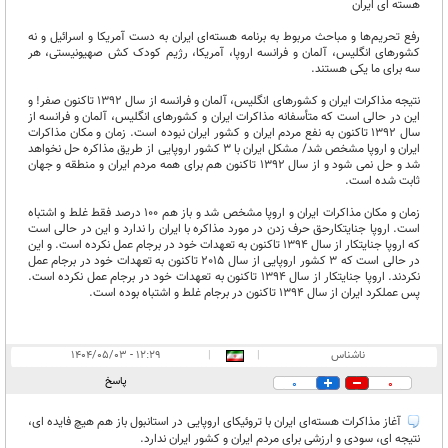
هسته ای ایران
رفع تحریم‌ها و مباحث مربوط به برنامه هسته‌ای ایران به دست آمریکا و اسرائیل و نه
کشورهای انگلیس، آلمان و فرانسه اروپا، آمریکا، رژیم کودک کش صهیونیستی، هر
سه برای ما یکی هستند.
نتیجه مذاکرات ایران و کشورهای انگلیس، آلمان و فرانسه از سال 1392 تاکنون صفر! و
این در حالی است که متأسفانه مذاکرات ایران و کشورهای انگلیس، آلمان و فرانسه از
سال 1392 تاکنون به نفع مردم ایران و کشور ایران نبوده است. زمان و مکان مذاکرات
ایران و اروپا مشخص شد/ مشکل ایران با 3 کشور اروپایی از طریق مذاکره حل نخواهد
شد و حل نمی شود و از سال 1392 تاکنون هم برای همه مردم ایران و منطقه و جهان
ثابت شده است.
زمان و مکان مذاکرات ایران و اروپا مشخص شد و باز هم 100 درصد فقط غلط و اشتباه
است. اروپا جنایتکارحق حرف زدن در مورد مذاکره با ایران را ندارد و این در حالی است
که اروپا جنایتکار از سال 1394 تاکنون به تعهدات خود در برجام عمل نکرده است. و این
در حالی است که 3 کشور اروپایی از سال 2015 تاکنون به تعهدات خود در برجام عمل
نکردند. اروپا جنایتکار از سال 1394 تاکنون به تعهدات خود در برجام عمل نکرده است.
پس عملکرد ایران از سال 1394 تاکنون در برجام غلط و اشتباه بوده است.
ناشناس
|
|
۱۲:۲۹ - ۱۴۰۴/۰۵/۰۳
پاسخ
0
0
آغاز مذاکرات هسته‌ای ایران با تروئیکای اروپایی در استانبول باز هم هیچ فایده ای،
نتیجه ای، سودی و ارزشی برای مردم ایران و کشور ایران ندارد.