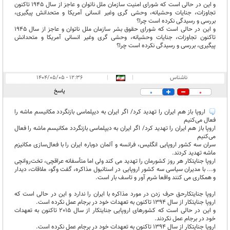
و این در حالی است که شورای امنیت سازمان ملل ناتوان و عاجز از سال 1945 تاکنون
تجاوزات، جنایات وحشیانه، وحشی گری وغیر انسانی آمریکا و متحدانش پیگیری،
بررسی و رسیدگی نکرده است چرا؟
و این در حالی است که شورای حقوق بشر سازمان ملل ناتوان و عاجز از سال 1945
تاکنون تجاوزات، جنایات وحشیانه، وحشی گری وغیر انسانی آمریکا و متحدانش
پیگیری، بررسی و رسیدگی نکرده است چرا؟
ناشناس
|
|
۱۲:۳۶ - ۱۴۰۴/۰۵/۰۵
پاسخ
0
0
اروپا باز هم ایران را تهدید کرد/ اگر ایران به دیپلماسی بازنگردد مکانیسم ماشه را
فعال می‌کنیم
اروپا باز هم ایران را تهدید کرد/ اگر ایران به دیپلماسی بازنگردد مکانیسم ماشه را فعال
می‌کنیم
سران سه کشور اروپایی انگلیس، فرانسه و آلمان دوباره ایران را با فعال‌سازی مکانیزم
ماشه تهدید کردند.
اروپا جنایتکار هر روز کشورمان را تهدید می کند ولی اما متأسفانه عراقچی، تخت‌روانچی
و... با مدیران سیاسی سه کشور اروپایی در استانبول مذاکره، گفت وگو، ملاقات، دیدار
و همکاری می کنند واقعا شرم آور و تاسف بار است.
اروپا جنایتکارحق حرف زدن در مورد مذاکره با ایران را ندارد و این در حالی است که
اروپا جنایتکار از سال 1394 تاکنون به تعهدات خود در برجام عمل نکرده است.
و این در حالی است که کشورهای اروپایی جنایتکار از سال 2015 تاکنون به تعهدات
خود در برجام عمل نکردند.
اروپا جنایتکار از سال 1394 تاکنون به تعهدات خود در برجام عمل نکرده است.