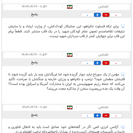
ناشناس
|
|
۱۱:۵۲ - ۱۴۰۴/۰۴/۱۹
پاسخ
0
0
برای ارائه قساوت نتانیاهو، این جنایتکار کودک‌کش، از وزارت ارشاد و یا سازمان
تبلیغات تقاضامندم تصویر تمام کودکان شهید را در یک قاب منتشر کنند. قطعاً پیام
این قاب برای جهانیان کمتر از قاب سرداران شهید نیست.
ناشناس
|
|
۱۱:۵۳ - ۱۴۰۴/۰۴/۱۹
پاسخ
0
0
مؤمن از یک سوراخ نباید دوبار گزیده ‌شود اما غربگدایان چند بار باید گزیده شوند تا
قلبشان مطمئن شود؟ ترامپ و نتانیاهو و وزرای خارجه و جنگشان با صراحت تأکید
می‌کنند که حمله رژیم صهیونیستی به ایران با مشارکت آمریکا و اسرائيل بوده است؟!
آن وقت یک عده بی‌بصیرت سخن از مذاکره مجدد می‌زنند؟
ناشناس
|
|
۱۱:۵۶ - ۱۴۰۴/۰۴/۱۹
پاسخ
0
0
آژانس انرژی اتمی اگر در گفته‌های خود صادق است باید به انتقال فناوری و
بازسازی تأسیسات هسته‌ای آسیب‌دیده از بمباران ناجوانمردانه ترامپ اهتمام ورزد.