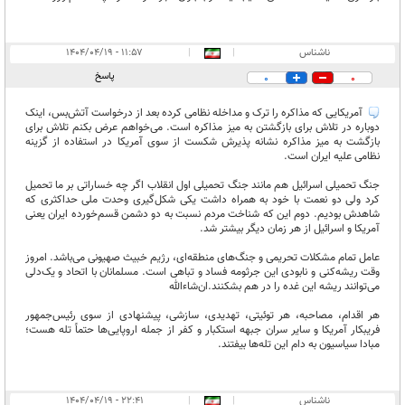
ناشناس
|
|
۱۱:۵۷ - ۱۴۰۴/۰۴/۱۹
پاسخ
0
0
آمریکایی که مذاکره را ترک و مداخله نظامی کرده بعد از درخواست آتش‌بس، اینک
دوباره در تلاش برای بازگشتن به میز مذاکره است. می‌خواهم عرض بکنم تلاش برای
بازگشت به میز مذاکره نشانه پذیرش شکست از سوی آمریکا در استفاده از گزینه
نظامی علیه ایران است.
جنگ تحمیلی اسرائیل هم مانند جنگ تحمیلی اول انقلاب اگر چه خساراتی بر ما تحمیل
کرد ولی دو نعمت با خود به همراه داشت یکی شکل‌گیری وحدت ملی حداکثری که
شاهدش بودیم. دوم این که شناخت مردم نسبت به دو دشمن قسم‌خورده ایران یعنی
آمریکا و اسرائیل از هر زمان دیگر بیشتر شد.
عامل تمام مشکلات تحریمی و جنگ‌های منطقه‌ای، رژیم خبیث صهیونی می‌باشد. امروز
وقت ریشه‌کنی و نابودی این جرثومه فساد و تباهی است. مسلمانان با اتحاد و یک‌دلی
می‌توانند ریشه این غده را در هم بشکنند.ان‌شاءالله
هر اقدام، مصاحبه‌، هر توئیتی، تهدیدی، سازشی، پیشنهادی از سوی رئیس‌جمهور
فریبکار آمریکا و سایر سران جبهه استکبار و کفر از جمله اروپایی‌ها حتماً تله هست؛
مبادا سیاسیون به دام این تله‌ها بیفتند.
ناشناس
|
|
۲۲:۴۱ - ۱۴۰۴/۰۴/۱۹