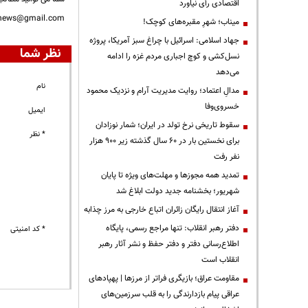
اقتصادی رأی نیاورد
nnews@gmail.com
میناب؛ شهرِ مقبره‌های کوچک!
جهاد اسلامی: اسرائیل با چراغ سبز آمریکا، پروژه
نظر شما
نسل‌کشی و کوچ اجباری مردم غزه را ادامه
می‌دهد
نام
مدالِ اعتماد؛ روایت مدیریت آرام و نزدیک محمود
خسروی‌وفا
ایمیل
سقوط تاریخی نرخ تولد در ایران؛ شمار نوزادان
* نظر
برای نخستین بار در ۶۰ سال گذشته زیر ۹۰۰ هزار
نفر رفت
تمدید همه مجوزها و مهلت‌های ویژه تا پایان
شهریور؛ بخشنامه جدید دولت ابلاغ شد
آغاز انتقال رایگان زائران اتباع خارجی به مرز چذابه
دفتر رهبر انقلاب: تنها مراجع رسمی، پایگاه
* کد امنیتی
اطلاع‌رسانی دفتر و دفتر حفظ و نشر آثار رهبر
انقلاب است
مقاومت عراق؛ بازیگری فراتر از مرزها | پهپادهای
عراقی پیام بازدارندگی را به قلب سرزمین‌های