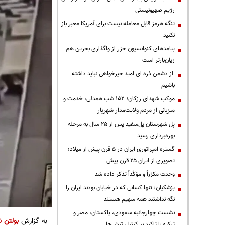
رژیم صهیونیستی
تنگه هرمز قابل معامله نیست برای آمریکا معبر باز
نکنید
پیامدهای کنوانسیون خزر از واگذاری بحرین هم
زیان‌بارتر است
از دشمن ذره ای امید خیرخواهی نباید داشته
باشیم
موکب شهدای رزکان؛ ۱۵۲ شب همدلی، خدمت و
میزبانی از مردم ولایت‌مدار شهریار
پل شهرستان پل‌سفید پس از ۲۵ سال به مرحله
بهره‌برداری رسید
گستره امپراتوری ایران در ۵ قرن پیش از میلاد؛
تصویری از ایران ۲۵ قرن پیش
وحدت مکرّراً و مؤکّداً تذکر داده شد
پزشکیان: تنها کسانی که در خیابان بودند ایران را
نگه نداشتند همه سهیم هستند
نشست چهارجانبه سعودی، پاکستان، مصر و
به گزارش
بولتن ن
ترکیه با تاکید بر کنترل تنش‌ها