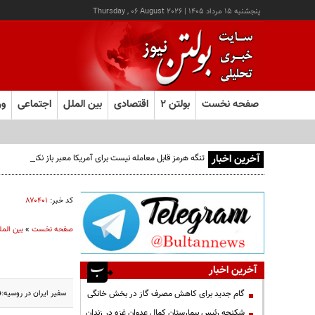
پنجشنبه ۱۵ مرداد ۱۴۰۵
|
Thursday , 06 August 2026
صفحه نخست
بولتن ۲
اقتصادی
بین الملل
اجتماعی
ور
آخرین اخبار
تنگه هرمز قابل معامله نیست برای آمریکا معبر باز نکنید
کد خبر:
۸۷۰۴۰۱
صفحه نخست
»
بین المل
آخرین اخبار
سفیر ایران در روسیه:
گام جدید برای کاهش مصرف گاز در بخش خانگی
شکنجه رئیس بیمارستان کمال عدوان غزه در زندان