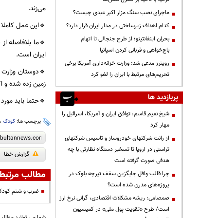
می‌زند.
ماجرای نصب سنگ مزار اکبر عبدی چیست؟
🔹این عمل کاملا 
کدام اهداف زیرساختی در مدار ایران قرار دارد؟
بحران اینفانتینو؛ از طرح جنجالی تا اتهام
🔹ما بلافاصله از
باج‌خواهی و قربانی کردن اسپانیا
ایران است.
رویترز مدعی شد: وزارت خزانه‌داری آمریکا برخی
🔹دوستان وزارت خ
تحریم‌های مرتبط با ایران را لغو کرد
زمین زده شده و ا
پربازدید ها
🔹حتما باید مورد
شیخ نعیم قاسم: توافق ایران و آمریکا، اسرائیل را
برچسب ها:
کودک
،
مهار کرد
از رانت‌ شرکتهای خودروساز و تاسیس شرکتهای
تراستی در اروپا تا تسخیر دستگاه نظارتی با چه
گزارش خطا
هدفی صورت گرفته است
مطالب مرتبط
چرا قالب وافل جایگزین سقف تیرچه بلوک در
پروژه‌های مدرن شده است؟
ضرب و شتم کودک 
صمصامی: ریشه مشکلات اقتصادی، گرانی نرخ ارز
است/ طرح «تقویت پول ملی» در کمیسیون
شما می توانید مطالب 