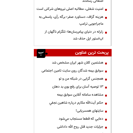
اشغالی رساندند
‌امنیت شغلی، مطالبه اصلی نیروهای شرکتی است
هزینه گزاف، دستاورد صفر؛ برگه رأی، پاسخی به
ماجراجویی ترامپ
زلزله در دنیای پیام‌رسان‌ها؛ تلگرام ناگهان از
اپ‌استور اپل حذف شد
پربحث ترین عناوین
هشتمین کلان شهر ایران مشخص شد
سوابق بیمه شدگان روی سایت تامین اجتماعی
همجنس گرایی در شبکه من و تو
13 توصیه آسان برای رفع بوی بد دهان
مشاهده سامانه آنلاين سوابق بیمه
حكم آيت‌الله مكارم درباره شاهين نجفي
سایتهای همسریابی!
دعايي كه قطعا مستجاب مي‌شود
جزئیات جدید قتل روح الله داداشی