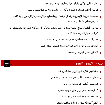
آغاز انتقال رایگان زائران اتباع خارجی به مرز چذابه
هزینه گزاف، دستاورد صفر؛ برگه رأی، پاسخی به ماجراجویی ترامپ
مقاومت عراق؛ بازیگری فراتر از مرزها | پهپادهای عراقی پیام بازدارندگی را به قلب
سرزمین‌های اشغالی رساندند
تعارض قوانین؛ مانع پنهان سنددار شدن بخش بزرگی از املاک/ ضرورت تجدیدنظر در
ضوابط احراز تصرفات مالکانه
انصارالله: رفع محاصره یمن مطالبه اصلی ماست
جزئیات مذاکرات ایران و عمان برای بازگشایی تنگه هرمز
کاهش دمای تهران از جمعه
پربحث ترین عناوین
هشتمین کلان شهر ایران مشخص شد
سوابق بیمه شدگان روی سایت تامین اجتماعی
همجنس گرایی در شبکه من و تو
13 توصیه آسان برای رفع بوی بد دهان
مشاهده سامانه آنلاين سوابق بیمه
حكم آيت‌الله مكارم درباره شاهين نجفي