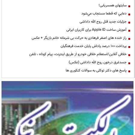
سایتهای همسریابی!
دعايي كه قطعا مستجاب مي‌شود
جزئیات جدید قتل روح الله داداشی
آموزش ساخت Apple ID برای کاربران ایرانی
راز خنده های اصغر فرهادی به حرکت بی شرمانه خانم بازیگر + عکس
پرداخت ۱۰۰ درصد پاداش پایان خدمت فرهنگیان
خلافی آنلاین/استعلام خلافی خودرو از طریق اینترنت، پیام کوتاه ، تلفن
جسدغرق درخون روح الله داداشی (عکس)
پاسخ های دکتر توکلی به سوالات کنکوری ها