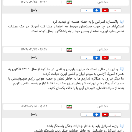
انتشار یافته:
۹
ناشناس
|
|
۱۶:۴۴ - ۱۴۰۴/۰۳/۲۵
در انتظار بررسی:
پاسخ
0
0
غیر قابل انتشار:
۴
پاکستان، اسرائیل را به حمله هسته ای تهدید کرد
اسلام‌آباد در چارچوب بحث‌های مربوط به احتمال مشارکت آمریکا در یک عملیات
نظامی علیه ایران، هشدار رسمی خود را به واشنگتن ارسال کرده است.
ناشناس
|
|
۱۶:۵۷ - ۱۴۰۴/۰۳/۲۵
پاسخ
0
0
و این در حالی است که برلین، پاریس و لندن در مذاکره از سال 1392 تاکنون به
همراه آمریکا آژانس به مردم ایران و کشور ایران خیانت کردند
ما دیگر نیازی به مذاکره نداریم ما به خاطر تجاوز و حمله هوایی رژِیم صهیونیستی با
حمایت آمریکا و هم اروپا به شهرهای ایران 100 درصد فقط نیازی به بمب اتمی داریم.
بنده از سپاه تقاضای دارم تل آویو را با خاک یکسان کنید.
ناشناس
|
|
۱۶:۵۸ - ۱۴۰۴/۰۳/۲۵
پاسخ
0
0
رژیم اسرائیل باید به خاطر جنایات جنگی پاسخگو باشد
رژیم اسرائیل و حامیانش به خاطر جنایات جنگی باید پاسخگو باشند.