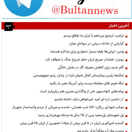
آخرین اخبار
ترامپ: ترجیح می‌دهم با ایران به توافق برسم
گزارشی از حادثه دریایی در سواحل عمان
ونس: ایرانی‌ها طرف بسیار دشواری برای مذاکره هستند
رویترز: هشدار صریح ایران خطر شروع جنگ را متوقف کرد
گام جدید برای کاهش مصرف گاز در بخش خانگی
شکنجه رئیس بیمارستان کمال عدوان غزه در زندان رژیم صهیونیستی
تنگه هرمز قابل معامله نیست برای آمریکا معبر باز نکنید
پیامدهای کنوانسیون خزر از واگذاری بحرین هم زیان‌بارتر است
از دشمن ذره ای امید خیرخواهی نباید داشته باشیم
موکب شهدای رزکان؛ ۱۵۲ شب همدلی، خدمت و میزبانی از مردم ولایت‌مدار شهریار
پل شهرستان پل‌سفید پس از ۲۵ سال به مرحله بهره‌برداری رسید
گستره امپراتوری ایران در ۵ قرن پیش از میلاد؛ تصویری از ایران ۲۵ قرن پیش
وحدت مکرّراً و مؤکّداً تذکر داده شد