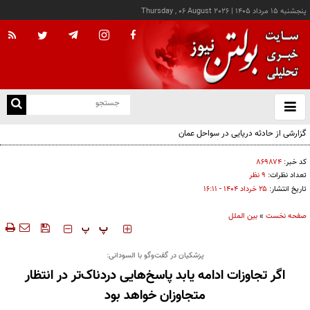
پنجشنبه ۱۵ مرداد ۱۴۰۵
|
Thursday , 06 August 2026
از
و
ته
گزارشی از حادثه دریایی در سواحل عمان
ن
نو
کد خبر:
۸۶۹۸۷۴
تعداد نظرات:
۹ نظر
تاریخ انتشار:
۲۵ خرداد ۱۴۰۴ - ۱۶:۱۱
صفحه نخست
»
بین الملل
‍‍‍ پ
پ
پزشکیان در گفت‌وگو با السودانی:
اگر تجاوزات ادامه یابد پاسخ‌هایی دردناک‌تر در انتظار
متجاوزان خواهد بود