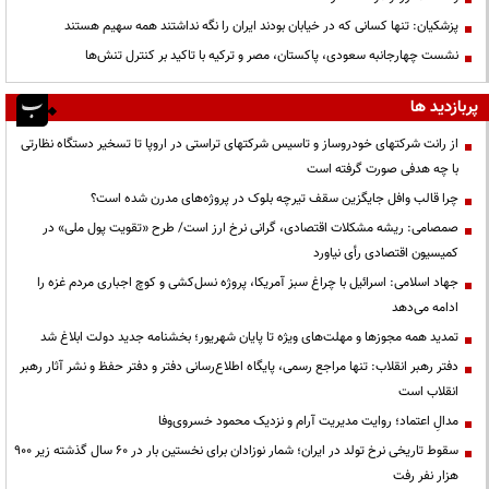
پزشکیان: تنها کسانی که در خیابان بودند ایران را نگه نداشتند همه سهیم هستند
نشست چهارجانبه سعودی، پاکستان، مصر و ترکیه با تاکید بر کنترل تنش‌ها
پربازدید ها
از رانت‌ شرکتهای خودروساز و تاسیس شرکتهای تراستی در اروپا تا تسخیر دستگاه نظارتی
با چه هدفی صورت گرفته است
چرا قالب وافل جایگزین سقف تیرچه بلوک در پروژه‌های مدرن شده است؟
صمصامی: ریشه مشکلات اقتصادی، گرانی نرخ ارز است/ طرح «تقویت پول ملی» در
کمیسیون اقتصادی رأی نیاورد
جهاد اسلامی: اسرائیل با چراغ سبز آمریکا، پروژه نسل‌کشی و کوچ اجباری مردم غزه را
ادامه می‌دهد
تمدید همه مجوزها و مهلت‌های ویژه تا پایان شهریور؛ بخشنامه جدید دولت ابلاغ شد
دفتر رهبر انقلاب: تنها مراجع رسمی، پایگاه اطلاع‌رسانی دفتر و دفتر حفظ و نشر آثار رهبر
انقلاب است
مدالِ اعتماد؛ روایت مدیریت آرام و نزدیک محمود خسروی‌وفا
سقوط تاریخی نرخ تولد در ایران؛ شمار نوزادان برای نخستین بار در ۶۰ سال گذشته زیر ۹۰۰
هزار نفر رفت