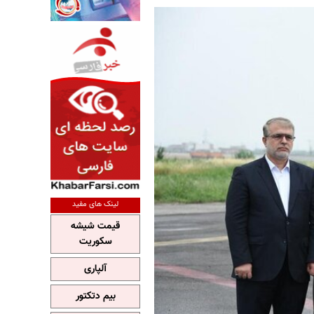
لینک های مفید
قیمت شیشه
سکوریت
آلپاری
بیم دتکتور