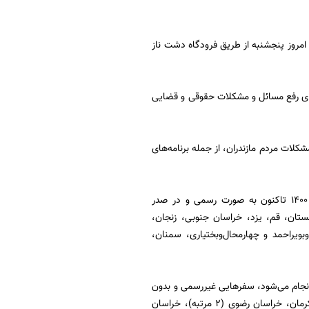
مروز پنجشنبه از طریق فرودگاه دشت ناز
استای رفع مسائل و مشکلات حقوقی و قضایی
ات مردم مازندران، از جمله برنامه‌های
حجت‌الاسلام والمسلمین محسنی اژه‌ای از بدو تصدی ریاست دستگاه قضا در دهم تیرماه سال ۱۴۰۰ تاکنون به صورت رسمی و در صدر
ستان، قم، یزد، خراسان جنوبی، زنجان،
بویراحمد و چهارمحال‌وبختیاری، سمنان،
انجام می‌شود، سفرهایی غیررسمی و بدون
تشریفات را هم در برنامه کاری خود گنجانده‌ است؛ استان‌های البرز، اصفهان، هرمزگان، بوشهر، کرمان، خراسان رضوی (۲ مرتبه)، خراسان