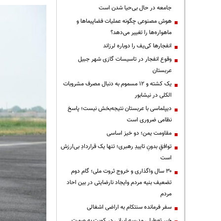
جامعه در حال بی‌حیا شدن است
هوش مصنوعی چگونه عملیات فضاپیماها و
ماهواره‌ها را تغییر می‌دهد؟
انفجارها کی‌یف را دوباره لرزاند
وقوع انفجار در تاسیسات گازی شهر جبیل
عربستان
یک کشته و ۱۲ مسموم به دنبال مصرف مشروبات
الکلی در نیشابور
دیپلماسی با عربستان نتیجه‌بخش نیست؛ پاسخ
نظامی ضروری است
مقاومت یمن؛ دو خیز اساسی
توافقِ بدونِ تاییدِ رهبری؛ تنها یک قراردادِ بی‌ارزش
است
۳۰ سال واگذاری و خروج ثروت ملی؛ گام دوم
تضعیف بنیه مردم وایجاد نارضایتی در بین احاد
مردم
سفر فرمانده سنتکام به اراضی اشغالی
خبر تعطیلی مدرسه ایرانی در کویت به صورت