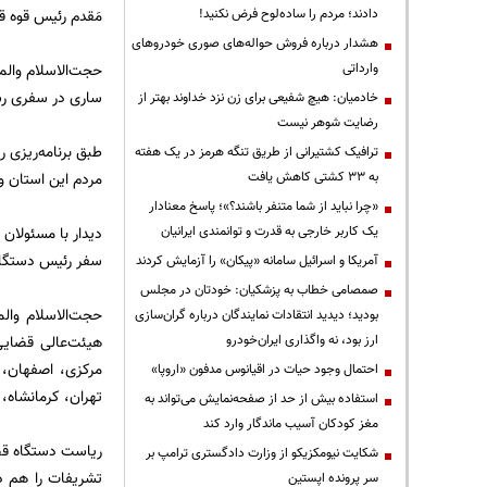
دادند؛ مردم را ساده‌لوح فرض نکنید!
مَقدم رئیس قوه ق
هشدار درباره فروش حواله‌های صوری خودروهای
وارداتی
حجت‌الاسلام وال
ساری در سفری رس
خادمیان: هیچ شفیعی برای زن نزد خداوند بهتر از
رضایت شوهر نیست
طبق برنامه‌ریزی 
ترافیک کشتیرانی از طریق تنگه هرمز در یک هفته
به ۳۳ کشتی کاهش یافت
مردم این استان و
«چرا نباید از شما متنفر باشند؟»؛ پاسخ معنادار
یک کاربر خارجی به قدرت و توانمندی ایرانیان
دیدار با مسئولان
سفر رئیس دستگاه
آمریکا و اسرائیل سامانه «پیکان» را آزمایش کردند
صمصامی خطاب به پزشکیان: خودتان در مجلس
بودید؛ دیدید انتقادات نمایندگان درباره گران‌سازی
ارز بود، نه واگذاری ایران‌خودرو
هیئت‌عالی قضایی
مرکزی، اصفهان، ا
احتمال وجود حیات در اقیانوس مدفون «اروپا»
تهران، کرمانشاه،
استفاده بیش از حد از صفحه‌نمایش می‌تواند به
مغز کودکان آسیب ماندگار وارد کند
ریاست دستگاه قض
شکایت نیومکزیکو از وزارت دادگستری ترامپ بر
سر پرونده اپستین