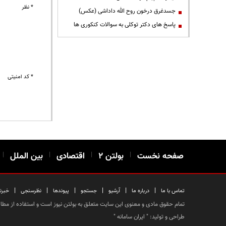
* نظر
جسدغرق درخون روح الله داداشی (عکس)
پاسخ های دکتر توکلی به سوالات کنکوری ها
* کد امنیتی
صفحه نخست
|
بولتن ۲
|
اقتصادی
|
بین الملل
|
|
|
|
|
|
|
تماس با ما
درباره ما
آرشیو
جستجو
پیوندها
نظرسنجی
خبرن
تمام حقوق مادی و معنوی این سایت متعلق به بولتن نیوز است و استفاده از مطالب
طراحی و تولید: "
ایران سامانه
"