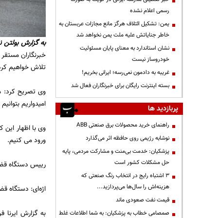
رسمی اعلام نشده
یمن: تشکیل ائتلاف هرگز مانع مجازات عربستان به
خاطر جنایاتش علیه ملت یمن نخواهد شد
به گزارش
بولتن ن
نشان استاندارد به معنای پایان مسئولیت
خبرنگاران مستقر 
خودروساز نیست
تلاش خواهیم کرد 
غریبه به دادمون نمی‌رسه؛ ایرانی بخریم!
بسته اینترنت رایگان برای خبرنگاران فعال شد
وی تصریح کرد: م
امیدواریم بتوانیم
پربازدید ها
راهنمای خرید محصولات برق صنعتی ABB
وی با اظهار این 
نوشابه رژیمی روی حافظه اثر می‌گذارد
ورود می کنیم.
پزشکیان: خدمت بی‌منت و مشارکت مردمی، پایه
حل مشکلات کشور است
رییس دستگاه قضا 
3 اشتباه رایج در انتخاب رنگ صنعتی که
هزینه‌اش را سال‌ها می‌پردازید...
اژه‌ای: دستگاه قض
قیمت نفت صعودی ماند
به گزارش ایرنا فر
صمصامی خطاب به پزشکیان: به شما اطلاعات غلط