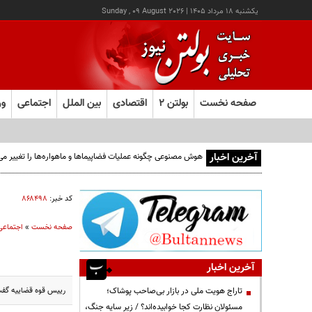
يکشنبه ۱۸ مرداد ۱۴۰۵
|
Sunday , 09 August 2026
صفحه نخست
بولتن ۲
اقتصادی
بین الملل
اجتماعی
ور
آخرین اخبار
کد خبر:
۸۶۸۴۹۸
صفحه نخست
»
اجتماعی
آخرین اخبار
رییس قوه قضاییه گفت:
تاراج هویت ملی در بازار بی‌صاحب پوشاک؛
مسئولان نظارت کجا خوابیده‌اند؟ / زیر سایه جنگ،