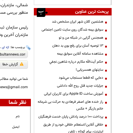
شمالی، مازندران
پربحث ترین عناوین
منظور بررسی مسا
هشتمین کلان شهر ایران مشخص شد
رئیس سازمان ثبت 
سوابق بیمه شدگان روی سایت تامین اجتماعی
مازندران آخرین و
همجنس گرایی در شبکه من و تو
13 توصیه آسان برای رفع بوی بد دهان
برچسب ها:
اژه ای
،
مشاهده سامانه آنلاين سوابق بیمه
حكم آيت‌الله مكارم درباره شاهين نجفي
گزارش خطا
سایتهای همسریابی!
دعايي كه قطعا مستجاب مي‌شود
شما می توانید مطالب 
جزئیات جدید قتل روح الله داداشی
nnews@gmail.com
آموزش ساخت Apple ID برای کاربران ایرانی
نظر شما
راز خنده های اصغر فرهادی به حرکت بی شرمانه
خانم بازیگر + عکس
پرداخت ۱۰۰ درصد پاداش پایان خدمت فرهنگیان
نام
خلافی آنلاین/استعلام خلافی خودرو از طریق
ایمیل
اینترنت، پیام کوتاه ، تلفن