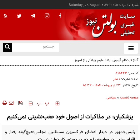
شنبه ۱۷ مرداد ۱۴۰۵
|
Saturday , 08 August 2026
از
و
ته
آغاز ثبت‌نام آزمون ارشد علوم پزشکی از امروز
ن
نو
کد خبر:
۸۶۸۴۲۳
تعداد نظرات:
۱ نظر
تاریخ انتشار:
۲۳ ارديبهشت ۱۴۰۴ - ۱۵:۳۲
صفحه نخست
»
سیاسی
‍‍‍ پ
پ
پزشکیان: در مذاکرات از اصول خود عقب‌نشینی نمی‌کنیم
رئیس‌جمهور در دیدار اعضای فراکسیون مستقلین مجلس:هیچ‌گونه رفتار و
اقدام سلبی در مواجهه با مردم در دستور کار دولت نیست.