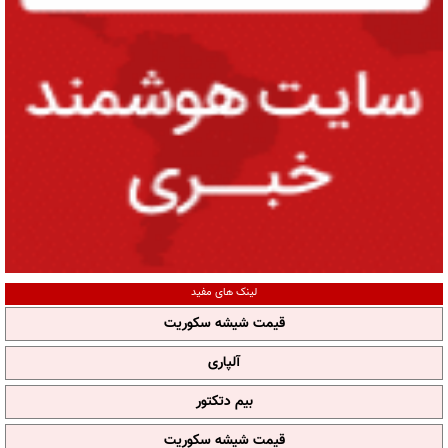
لینک های مفید
قیمت شیشه سکوریت
آلپاری
بیم دتکتور
قیمت شیشه سکوریت