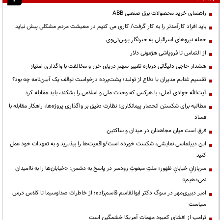
راهنمای خرید محصولات برق صنعتی ABB
باید افراد کارآمدتر را به کار گرفت/ کاری می کنیم در معیشت مردم مشکلی پیش نیاید
حمله نیروهای اسرائیلی به خبرنگار پرس‌تی‌وی
از التماس تا فروپاشی هژمونی دلار
هشدار حاجی دلیگانی درباره تغییر سهم دریای خزر و مخالفت با واگذاری امتیاز
تقسیم غنایم مدیران یا دفاع از تولید؛ پشت‌پرده درخواست توقف یک آیین‌نامه چه بود؟
آیت‌الله جوادی آملی: با هرکس که وحدت ملی و اسلامی را بشکند، باید مقابله کرد
مطالبه برای شکستن انحصار پیمانکاری؛ نظارت دقیق بر واگذاری پروژه‌ها، راهکار مقابله با
فساد
فرق است میان مجاهدان در میدان و ساکتین
این دیپلماسی نمایشی، شکست خورده است/واقعیت‌ها را بپذیرید و به تعهدات خود عمل
کنید
سربازانِ خیابانِ ظهور؛ ملتِ مبعوثِ رودسر در پاسخ به دشمن: «خیابان‌ها را به ناامیدان
نمی‌دهیم»
امیر دبیری‌مهر در سوگ دکتر ابوالقاسم قاسم‌زاده؛ از خاطرات صداوسیما تا کلاس درس
سیاست
ترامپ از افشای کمبود مهمات آمریکا خشمگین است