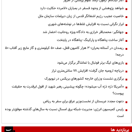
آغاز ثبت‌نام آزمون ارشد علوم پزشکی از امروز
شواهد پژوهشی از وجود فسفر در بمباران «لامرد» حکایت دارد
خاصیت عجیب رژیم اشغالگر قدس از زبان دیپلمات سازمان ملل
ابراز نگرانی نسبت به افزایش غلط‌ها در نوشته‌های شهری
جهانگیر: محمدباقر خرازی به دادگاه ویژه روحانیت احضار شد
آغاز ساخت پناهگاه و پارکینگ -پناهگاه در پایتخت
ریمـدان در آستانه بحران؛ ۳ هزار کامیون قفل، صف ۵۰ کیلومتری و گاز مایع زیر آفتاب ۵۰
درجه!
بازی‌های لیگ برتر فوتبال با تماشاگر برگزار می‌شود
دریاچه ارومیه جان گرفت؛ افزایش ۷۸ سانتی‌متری تراز
برگزاری نشست وزرای خارجه کشورهای بریکس در نیویورک
«آمریکا ذرّه ذرّه آب میشود»؛ چگونه پیشبینی رهبر شهید از افول ابرقدرت به حقیقت
پیوست؟
دعوت مجدد عربستان از نخست‌وزیر عراق برای سفر به ریاض
رئیس کمیسیون انرژی: مدیریت شبکه برق امسال نسبت به سال‌های گذشته موفق‌تر بوده
است
پربازدید ها