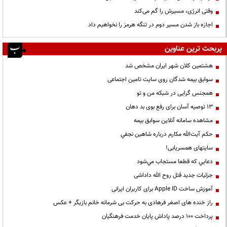
وقتی انرژی، مسیرش را گم می‌کند
اجازه باز شدن مسیر دوم در تنگه هرمز را نخواهیم داد
پربحث ترین عناوین
هشتمین کلان شهر ایران مشخص شد
سوابق بیمه شدگان روی سایت تامین اجتماعی
همجنس گرایی در شبکه من و تو
13 توصیه آسان برای رفع بوی بد دهان
مشاهده سامانه آنلاين سوابق بیمه
حكم آيت‌الله مكارم درباره شاهين نجفي
سایتهای همسریابی!
دعايي كه قطعا مستجاب مي‌شود
جزئیات جدید قتل روح الله داداشی
آموزش ساخت Apple ID برای کاربران ایرانی
راز خنده های اصغر فرهادی به حرکت بی شرمانه خانم بازیگر + عکس
پرداخت ۱۰۰ درصد پاداش پایان خدمت فرهنگیان