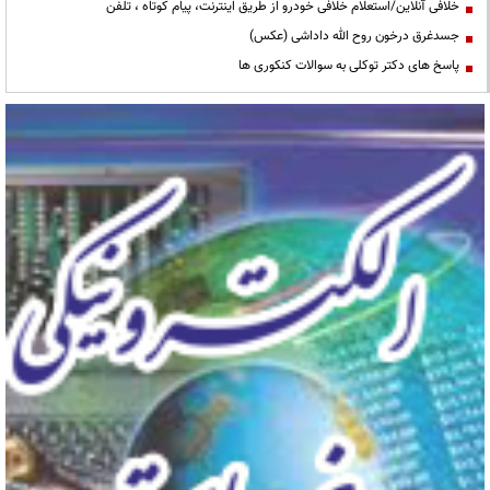
خلافی آنلاین/استعلام خلافی خودرو از طریق اینترنت، پیام کوتاه ، تلفن
جسدغرق درخون روح الله داداشی (عکس)
پاسخ های دکتر توکلی به سوالات کنکوری ها