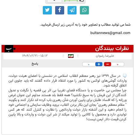
شما می توانید مطالب و تصاویر خود را به آدرس زیر ارسال فرمایید.
bultannews@gmail.com
نظرات بینندگان
انتشار یافته:
۱
علیرضا رضوان
|
|
۱۵:۱۲ - ۱۴۰۴/۰۲/۲۱
در انتظار بررسی:
پاسخ
0
0
غیر قابل انتشار:
۱
در سال 1399 نیز رهبر معظم انقلاب اسلامی در نشستی با اعضای هیئت دولت،
واردات گوشی‌های لوکس به کشور را مورد انتقاد قرار داده گفتند که باید جلوی این
اتفاق گرفته شود.
چرا مجلس بی خاصیت و یا دستگاه قضای تقریبا بی اثر پی قضیه را نگرفت و عدول
کنندگان از این فرمان را به سیخ نکشید؟ همه فقط بلد هستند مداوم این عنوان غرض
ورزانه را که افساد طلبان برای پایین آوردن شأن رهبری باب کرده اند تکرار کنند و بگویند
" مقام معظم رهبری" بجای این بکار بردن القاب، بروید وظایف سازمانی و اجتماعی خود
را انجام دهید و این آشفته بازار دولت وارداتچی را نظارت و کنترل کنند که هر کس
تولیدی دارد و محصول یا کالایی را تولید میکند از شر این دولت و واردات و بالا پایین
کردن قیمت دلار ایمن نیست!