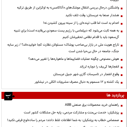
واشنگتن درحال بررسی انتقال موشک‌های «آتاکامس» به اوکراین از طریق ترکیه
هشدار صنعا به عربستان: وقت تلف نکنید
اعدام بد است اما قلب تپنده‌ای را از سینه بیرون کشیدن نه!
به همه ثابت می‌شود که دیپلماسی با رژیم پست سعودی بی‌فایده است| برای تنبیه
آل‌سعود باید با اقدام نظامی تحقیرشان کنیم
تاراج هویت ملی در بازار بی‌صاحب پوشاک؛ مسئولان نظارت کجا خوابیده‌اند؟ / زیر سایه
جنگ، جامعه در حال بی‌حیا شدن است
هوش مصنوعی چگونه عملیات فضاپیماها و ماهواره‌ها را تغییر می‌دهد؟
انفجارها کی‌یف را دوباره لرزاند
وقوع انفجار در تاسیسات گازی شهر جبیل عربستان
یک کشته و ۱۲ مسموم به دنبال مصرف مشروبات الکلی در نیشابور
پربازدید ها
راهنمای خرید محصولات برق صنعتی ABB
پزشکیان: خدمت بی‌منت و مشارکت مردمی، پایه حل مشکلات کشور است
صمصامی خطاب به پزشکیان: به شما اطلاعات غلط دادند؛ مردم را ساده‌لوح فرض نکنید!