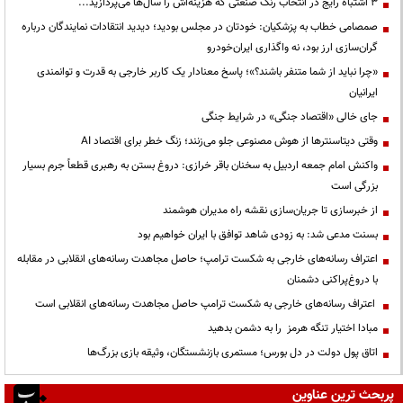
3 اشتباه رایج در انتخاب رنگ صنعتی که هزینه‌اش را سال‌ها می‌پردازید...
صمصامی خطاب به پزشکیان: خودتان در مجلس بودید؛ دیدید انتقادات نمایندگان درباره
گران‌سازی ارز بود، نه واگذاری ایران‌خودرو
«چرا نباید از شما متنفر باشند؟»؛ پاسخ معنادار یک کاربر خارجی به قدرت و توانمندی
ایرانیان
جای خالی «اقتصاد جنگی» در شرایط جنگی
وقتی دیتاسنترها از هوش مصنوعی جلو می‌زنند؛ زنگ خطر برای اقتصاد AI
واکنش امام جمعه اردبیل به سخنان باقر خرازی: دروغ بستن به رهبری قطعاً جرم بسیار
بزرگی است
از خبرسازی تا جریان‌سازی نقشه راه مدیران هوشمند
بسنت مدعی شد: به زودی شاهد توافق با ایران خواهیم بود
اعتراف رسانه‌های خارجی به شکست ترامپ؛ حاصل مجاهدت رسانه‌های انقلابی در مقابله
با دروغ‌پراکنی دشمنان
اعتراف رسانه‌های خارجی به شکست ترامپ حاصل مجاهدت رسانه‌های انقلابی است
مبادا اختیار تنگه هرمز را به دشمن بدهید
اتاق پول دولت در دل بورس؛ مستمری بازنشستگان، وثیقه بازی بزرگ‌ها
پربحث ترین عناوین