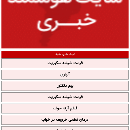
لینک های مفید
قیمت شیشه سکوریت
آلپاری
بیم دتکتور
قیمت شیشه سکوریت
فیلم آپنه خواب
درمان قطعی خروپف در خواب