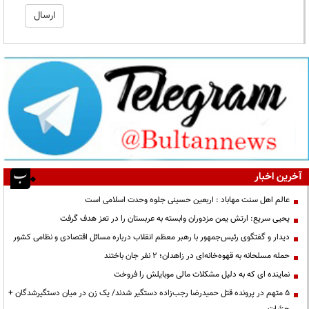
آخرین اخبار
عالم اهل سنت مهاباد : اربعین حسینی جلوه وحدت اسلامی است
یحیی سریع: ارتش یمن مزدوران وابسته به عربستان را در تعز هدف گرفت
دیدار و گفتگوی رئیس‌جمهور با رهبر معظم انقلاب درباره مسائل اقتصادی و نظامی کشور
حمله مسلحانه به قهوه‌خانه‌ای در زاهدان؛ ۲ نفر جان باختند
نماینده ای که به دلیل مشکلات مالی موبایلش را فروخت
۵ متهم در پرونده قتل حمیدرضا رجب‌زاده دستگیر شدند/ یک زن در میان دستگیرشدگان +
جزئیات