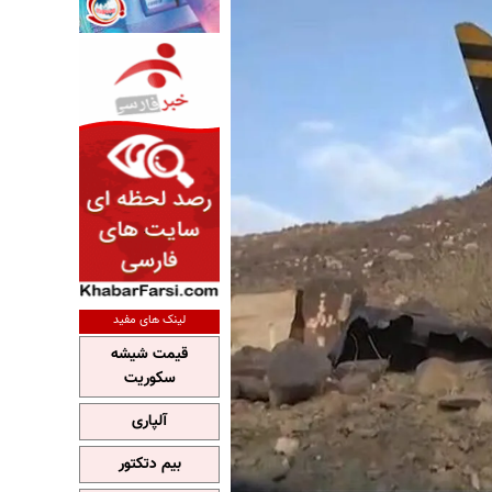
لینک های مفید
قیمت شیشه
سکوریت
آلپاری
بیم دتکتور