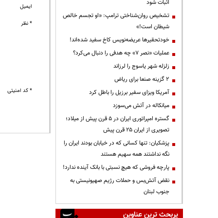
اثبات شود
ایمیل
تشخیص روان‌شناختی ترامپ: «او تجسم خالص
* نظر
شیطان است!»
خودتحقیرها عریضه‌نویس کاخ سفید شده‌اند!
عملیات «نصر ۷» چه هدفی را دنبال می‌کرد؟
زلزله شهر یاسوج را لرزاند
۲ گزینه صنعا برای ریاض
* کد امنیتی
آمریکا ویزای سفیر برزیل را باطل کرد
میانکاله در آتش می‌سوزد
گستره امپراتوری ایران در ۵ قرن پیش از میلاد؛
تصویری از ایران ۲۵ قرن پیش
پزشکیان: تنها کسانی که در خیابان بودند ایران را
نگه نداشتند همه سهیم هستند
پارچه فروشی که هیچ نسبتی با بانک آینده ندارد!
نقض آتش‌بس و حملات رژیم صهیونیستی به
جنوب لبنان
پربحث ترین عناوین