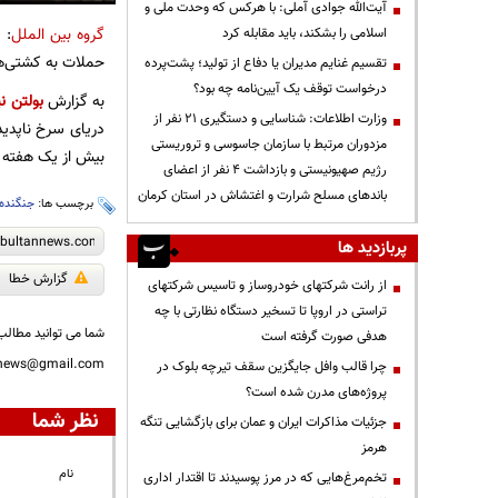
آیت‌الله جوادی آملی: با هرکس که وحدت ملی و
گروه بین الملل
: 
اسلامی را بشکند، باید مقابله کرد
حملات به کشتی‌ها
تقسیم غنایم مدیران یا دفاع از تولید؛ پشت‌پرده
درخواست توقف یک آیین‌نامه چه بود؟
به گزارش
بولتن نی
وزارت اطلاعات: شناسایی و دستگیری ۲۱ نفر از
دریای سرخ ناپدید
مزدوران مرتبط با سازمان جاسوسی و تروریستی
بیش از یک هفته 
رژیم صهیونیستی و بازداشت ۴ نفر از اعضای
باندهای مسلح شرارت و اغتشاش در استان کرمان
برچسب ها:
جنگنده
پربازدید ها
گزارش خطا
از رانت‌ شرکتهای خودروساز و تاسیس شرکتهای
تراستی در اروپا تا تسخیر دستگاه نظارتی با چه
شما می توانید مطالب 
هدفی صورت گرفته است
nnews@gmail.com
چرا قالب وافل جایگزین سقف تیرچه بلوک در
پروژه‌های مدرن شده است؟
نظر شما
جزئیات مذاکرات ایران و عمان برای بازگشایی تنگه
هرمز
نام
تخم‌مرغ‌هایی که در مرز پوسیدند تا اقتدار اداری