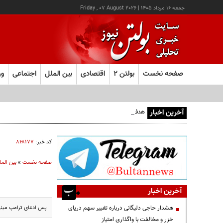
جمعه ۱۶ مرداد ۱۴۰۵
|
Friday , 07 August 2026
صفحه نخست
بولتن ۲
اقتصادی
بین الملل
اجتماعی
ور
آخرین اخبار
هدف قرار گرفتن اتاق‌ فرماندهی مزدوران عربستان در یمن
کد خبر:
۸۶۸۱۷۷
صفحه نخست
»
بین المل
آخرین اخبار
پس ادعای ترامپ مبنی ب
هشدار حاجی دلیگانی درباره تغییر سهم دریای
خزر و مخالفت با واگذاری امتیاز