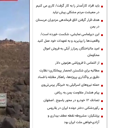
باید افراد کارآمدتر را به کار گرفت/ کاری می کنیم
در معیشت مردم مشکلی پیش نیاید
هدف قرار گرفتن اتاق‌ فرماندهی مزدوران عربستان
در یمن
این دیپلماسی نمایشی، شکست خورده است/
واقعیت‌ها را بپذیرید و به تعهدات خود عمل کنید
امید مالباختگان رمزارز آبکی به فروش اموال
محکومان
از التماس تا فروپاشی هژمونی دلار
مطالبه برای شکستن انحصار پیمانکاری؛ نظارت
دقیق بر واگذاری پروژه‌ها، راهکار مقابله با فساد
حمله نیروهای اسرائیلی به خبرنگار پرس‌تی‌وی
پیام هشدار مقاومت یمن به ریاض
تصادف ۱۲ خودرو در محور یاسوج ـ اصفهان
رکوردشکنی دختر دونده ایران در بلاروس
پزشکیان: مشروطه نقطه عطف بیداری و
آزادی‌خواهی ملت ایران بود