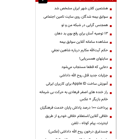
هشتمین کلان شهر ایران مشخص شد
سوابق بیمه شدگان روی سایت تامین اجتماعی
همجنس گرایی در شبکه من و تو
13 توصیه آسان برای رفع بوی بد دهان
مشاهده سامانه آنلاين سوابق بیمه
حكم آيت‌الله مكارم درباره شاهين نجفي
سایتهای همسریابی!
دعايي كه قطعا مستجاب مي‌شود
جزئیات جدید قتل روح الله داداشی
آموزش ساخت Apple ID برای کاربران ایرانی
راز خنده های اصغر فرهادی به حرکت بی شرمانه
خانم بازیگر + عکس
پرداخت ۱۰۰ درصد پاداش پایان خدمت فرهنگیان
خلافی آنلاین/استعلام خلافی خودرو از طریق
اینترنت، پیام کوتاه ، تلفن
جسدغرق درخون روح الله داداشی (عکس)