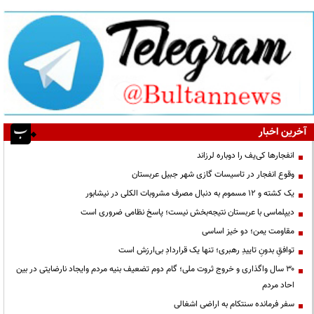
آخرین اخبار
انفجارها کی‌یف را دوباره لرزاند
وقوع انفجار در تاسیسات گازی شهر جبیل عربستان
یک کشته و ۱۲ مسموم به دنبال مصرف مشروبات الکلی در نیشابور
دیپلماسی با عربستان نتیجه‌بخش نیست؛ پاسخ نظامی ضروری است
مقاومت یمن؛ دو خیز اساسی
توافقِ بدونِ تاییدِ رهبری؛ تنها یک قراردادِ بی‌ارزش است
۳۰ سال واگذاری و خروج ثروت ملی؛ گام دوم تضعیف بنیه مردم وایجاد نارضایتی در بین
احاد مردم
سفر فرمانده سنتکام به اراضی اشغالی