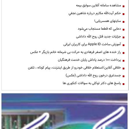
مشاهده سامانه آنلاين سوابق بیمه
حكم آيت‌الله مكارم درباره شاهين نجفي
سایتهای همسریابی!
دعايي كه قطعا مستجاب مي‌شود
جزئیات جدید قتل روح الله داداشی
آموزش ساخت Apple ID برای کاربران ایرانی
راز خنده های اصغر فرهادی به حرکت بی شرمانه خانم بازیگر + عکس
پرداخت ۱۰۰ درصد پاداش پایان خدمت فرهنگیان
خلافی آنلاین/استعلام خلافی خودرو از طریق اینترنت، پیام کوتاه ، تلفن
جسدغرق درخون روح الله داداشی (عکس)
پاسخ های دکتر توکلی به سوالات کنکوری ها