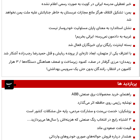
خبر تعطیلی مدرسه ایرانی در کویت به صورت رسمی اعلام نشده
یمن: تشکیل ائتلاف هرگز مانع مجازات عربستان به خاطر جنایاتش علیه ملت یمن نخواهد
شد
نشان استاندارد به معنای پایان مسئولیت خودروساز نیست
غریبه به دادمون نمی‌رسه؛ ایرانی بخریم!
بسته اینترنت رایگان برای خبرنگاران فعال شد
با اعتراف یکی از متهمان، ابعاد تازه‌ای از پرونده ربایش و قتل حمیدرضا رجب‌زاده آشکار شد
ریمـدان؛ مرزی گرفتار در صف، کمبود زیرساخت و ضعف هماهنگی دستگاه‌ها / ۳ هزار
کامیون در انتظار، رانندگان بدون حتی یک سرویس بهداشتی!
پربازدید ها
راهنمای خرید محصولات برق صنعتی ABB
نوشابه رژیمی روی حافظه اثر می‌گذارد
پزشکیان: خدمت بی‌منت و مشارکت مردمی، پایه حل مشکلات کشور است
3 اشتباه رایج در انتخاب رنگ صنعتی که هزینه‌اش را سال‌ها می‌پردازید...
قیمت نفت صعودی ماند
هشدار درباره فروش حواله‌های صوری خودروهای وارداتی