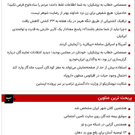
صمصامی خطاب به پزشکیان: به شما اطلاعات غلط دادند؛ مردم را ساده‌لوح فرض نکنید!
خادمیان: هیچ شفیعی برای زن نزد خداوند بهتر از رضایت شوهر نیست
ترافیک کشتیرانی از طریق تنگه هرمز در یک هفته به ۳۳ کشتی کاهش یافت
«چرا نباید از شما متنفر باشند؟»؛ پاسخ معنادار یک کاربر خارجی به قدرت و توانمندی
ایرانیان
آمریکا و اسرائیل سامانه «پیکان» را آزمایش کردند
صمصامی خطاب به پزشکیان: خودتان در مجلس بودید؛ دیدید انتقادات نمایندگان درباره
گران‌سازی ارز بود، نه واگذاری ایران‌خودرو
استفاده بیش از حد از صفحه‌نمایش می‌تواند به مغز کودکان آسیب ماندگار وارد کند
احتمال وجود حیات در اقیانوس مدفون «اروپا»
شکایت نیومکزیکو از وزارت دادگستری ترامپ بر سر پرونده اپستین
پربحث ترین عناوین
هشتمین کلان شهر ایران مشخص شد
سوابق بیمه شدگان روی سایت تامین اجتماعی
همجنس گرایی در شبکه من و تو
13 توصیه آسان برای رفع بوی بد دهان