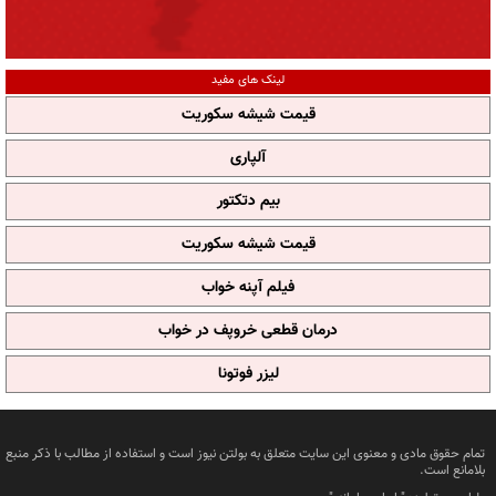
لینک های مفید
قیمت شیشه سکوریت
آلپاری
بیم دتکتور
قیمت شیشه سکوریت
فیلم آپنه خواب
درمان قطعی خروپف در خواب
لیزر فوتونا
تمام حقوق مادی و معنوی این سایت متعلق به بولتن نیوز است و استفاده از مطالب با ذکر منبع
بلامانع است.