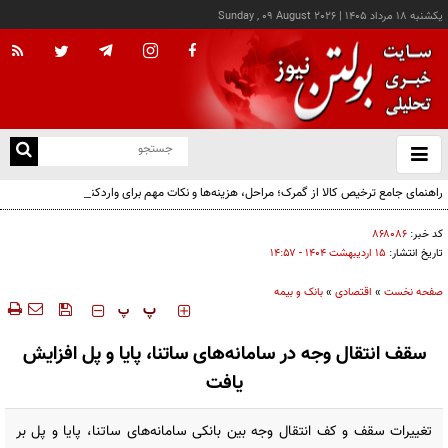
يکشنبه ۱۸ مرداد ۱۴۰۵
|
Sunday , 09 August 2026
از
و
ته
راهنمای جامع ترخیص کالا از گمرک؛ مراحل، هزینه‌ها و نکات مهم برای واردکنندگان
ن
نو
کد خبر:
۸۶۸۰۸۶
تاریخ انتشار:
۱۵ ارديبهشت ۱۴۰۴ - ۱۴:۵۷
صفحه نخست
»
اقتصادی
»
بانک و بیمه
‍‍‍ پ
پ
سقف انتقال وجه در سامانه‌های ساتنا، پایا و پل افزایش
یافت
تغییرات سقف و کف انتقال وجه بین بانکی سامانه‌های ساتنا، پایا و پل بر