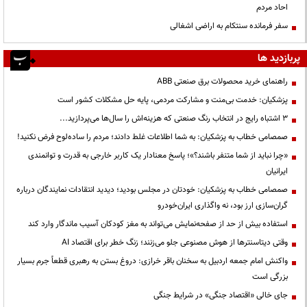
احاد مردم
سفر فرمانده سنتکام به اراضی اشغالی
پربازدید ها
راهنمای خرید محصولات برق صنعتی ABB
پزشکیان: خدمت بی‌منت و مشارکت مردمی، پایه حل مشکلات کشور است
3 اشتباه رایج در انتخاب رنگ صنعتی که هزینه‌اش را سال‌ها می‌پردازید...
صمصامی خطاب به پزشکیان: به شما اطلاعات غلط دادند؛ مردم را ساده‌لوح فرض نکنید!
«چرا نباید از شما متنفر باشند؟»؛ پاسخ معنادار یک کاربر خارجی به قدرت و توانمندی
ایرانیان
صمصامی خطاب به پزشکیان: خودتان در مجلس بودید؛ دیدید انتقادات نمایندگان درباره
گران‌سازی ارز بود، نه واگذاری ایران‌خودرو
استفاده بیش از حد از صفحه‌نمایش می‌تواند به مغز کودکان آسیب ماندگار وارد کند
وقتی دیتاسنترها از هوش مصنوعی جلو می‌زنند؛ زنگ خطر برای اقتصاد AI
واکنش امام جمعه اردبیل به سخنان باقر خرازی: دروغ بستن به رهبری قطعاً جرم بسیار
بزرگی است
جای خالی «اقتصاد جنگی» در شرایط جنگی