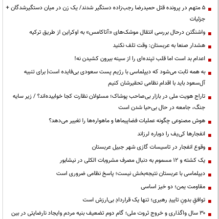
۵ متهم در پرونده قتل حمیدرضا رجب‌زاده دستگیر شدند/ یک زن در میان دستگیرشدگان +
جزئیات
واشنگتن درحال بررسی انتقال موشک‌های «آتاکامس» به اوکراین از طریق ترکیه
هشدار صنعا به عربستان: وقت تلف نکنید
اعدام بد است اما قلب تپنده‌ای را از سینه بیرون کشیدن نه!
به همه ثابت می‌شود که دیپلماسی با رژیم پست سعودی بی‌فایده است| برای تنبیه
آل‌سعود باید با اقدام نظامی تحقیرشان کنیم
تاراج هویت ملی در بازار بی‌صاحب پوشاک؛ مسئولان نظارت کجا خوابیده‌اند؟ / زیر سایه
جنگ، جامعه در حال بی‌حیا شدن است
هوش مصنوعی چگونه عملیات فضاپیماها و ماهواره‌ها را تغییر می‌دهد؟
انفجارها کی‌یف را دوباره لرزاند
وقوع انفجار در تاسیسات گازی شهر جبیل عربستان
یک کشته و ۱۲ مسموم به دنبال مصرف مشروبات الکلی در نیشابور
دیپلماسی با عربستان نتیجه‌بخش نیست؛ پاسخ نظامی ضروری است
مقاومت یمن؛ دو خیز اساسی
توافقِ بدونِ تاییدِ رهبری؛ تنها یک قراردادِ بی‌ارزش است
۳۰ سال واگذاری و خروج ثروت ملی؛ گام دوم تضعیف بنیه مردم وایجاد نارضایتی در بین