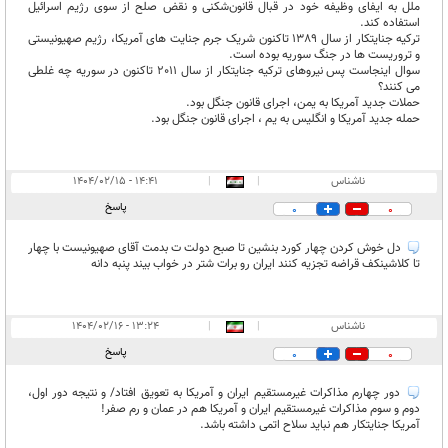
ملل به ایفای وظیفه خود در قبال قانون‌شکنی و نقض صلح از سوی رژیم اسرائیل
استفاده کند.
ترکیه جنایتکار از سال 1389 تاکنون شریک جرم جنایت های آمریکا، رژیم صهیونیستی
و تروریست ها در جنگ سوریه بوده است.
سوال اینجاست پس نیروهای ترکیه جنایتکار از سال 2011 تاکنون در سوریه چه غلطی
می کنند؟
حملات جدید آمریکا به یمن، اجرای قانون جنگل بود.
حمله جدید آمریکا و انگلیس به یم ، اجرای قانون جنگل بود.
ناشناس
|
|
۱۴:۴۱ - ۱۴۰۴/۰۲/۱۵
پاسخ
0
0
دل خوش کردن چهار کورد بنشین تا صبح دولت ت بدمت آقای صهیونیست با چهار
تا کلاشینکف قراضه تجزیه کنند ایران رو برات شتر در خواب بیند پنبه دانه
ناشناس
|
|
۱۳:۲۴ - ۱۴۰۴/۰۲/۱۶
پاسخ
0
0
دور چهارم مذاکرات غیرمستقیم ایران و آمریکا به تعویق افتاد/ و نتیجه دور اول،
دوم و سوم مذاکرات غیرمستقیم ایران و آمریکا هم در عمان و رم صفر!
آمریکا جنایتکار هم نباید سلاح اتمی داشته باشد.