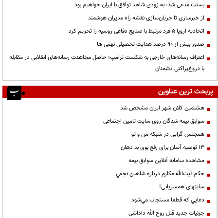
بسنت مدعی شد: به زودی شاهد توافق با ایران خواهیم بود
از خبرسازی تا جریان‌سازی نقشه راه مدیران هوشمند
اتحادیه اروپا ۵ فرد مرتبط با صنایع دفاعی روسیه را تحریم کرد
صدور بیش از ۹۰ درصد هدایت تحصیلی نهمی ها
اعتراف رسانه‌های خارجی به شکست ترامپ؛ حاصل مجاهدت رسانه‌های انقلابی در مقابله
با دروغ‌پراکنی دشمنان
پربحث ترین عناوین
هشتمین کلان شهر ایران مشخص شد
سوابق بیمه شدگان روی سایت تامین اجتماعی
همجنس گرایی در شبکه من و تو
13 توصیه آسان برای رفع بوی بد دهان
مشاهده سامانه آنلاين سوابق بیمه
حكم آيت‌الله مكارم درباره شاهين نجفي
سایتهای همسریابی!
دعايي كه قطعا مستجاب مي‌شود
جزئیات جدید قتل روح الله داداشی