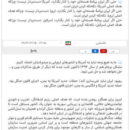
حتی اگر ایران برنامۀ هسته‌ای خود را کنار بگذارد، آمریکا دست‌بردار نیست؛ چراکه
هدف اصلی آمریکا، تکه‌تکه کردن ایران است.
حتی اگر ایران برنامۀ هسته‌ای خود را کنار بگذارد، اروپا دست‌بردار نیست؛ چراکه هدف
اصلی اروپا، تکه‌تکه کردن ایران است.
حتی اگر ایران برنامۀ هسته‌ای خود را کنار بگذارد، اسرائیل دست‌بردار نیست؛ چراکه
هدف اصلی اسرائیل، تکه‌تکه کردن ایران است.
ناشناس
|
|
۱۲:۱۵ - ۱۴۰۴/۰۲/۱۵
پاسخ
0
0
ما به هیچ وجه نباید به آمریکا و کشورهای اروپایی و مزدورانشان اعتماد کنیم.
مشکل برجام هم از سال 1394 تاکنون ثابت شده که دیگر از طریق مذاکرات وین و...
حل نخواهد شد و حل نمی شود.
روبیو: ایران نباید غنی‌سازی کند/ حملات جدید آمریکا به یمن، اجرای قانون جنگل بود.
حمله جدید آمریکا و انگلیس به یمن، اجرای قانون جنگل بود.
امروز برای همگان روشن شده است که هدف اصلی رژیم اشغالگر، تخریب و نابودی
توانمندی‌های دفاعی، اقتصادی و زیربنایی سوریه به عنوان یک کشور مستقل است تا
بتواند مطامع شرورانه خود را در این کشور و منطقه دنبال کرده و همزمان به نسل‌کشی
در فلسطین اشغالی و تجاوز و اشغالگری در لبنان ادامه دهد.
توقف جنگ‌افروزی و تجاوزات رژیم صهیونیستی علیه سوریه مستلزم اقدام فوری و موثر
جامعه جهانی به‌ویژه کشورهای منطقه است و بر این اساس ضروری است سازمان
همکاری‌های اسلامی از ساز و کارهای موجود برای وادار کردن شورای امنیت سازمان