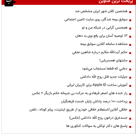
پربحث ترین عناوین
هشتمین کلان شهر ایران مشخص شد
سوابق بیمه شدگان روی سایت تامین اجتماعی
همجنس گرایی در شبکه من و تو
13 توصیه آسان برای رفع بوی بد دهان
مشاهده سامانه آنلاين سوابق بیمه
حكم آيت‌الله مكارم درباره شاهين نجفي
سایتهای همسریابی!
دعايي كه قطعا مستجاب مي‌شود
جزئیات جدید قتل روح الله داداشی
آموزش ساخت Apple ID برای کاربران ایرانی
راز خنده های اصغر فرهادی به حرکت بی شرمانه خانم بازیگر + عکس
پرداخت ۱۰۰ درصد پاداش پایان خدمت فرهنگیان
خلافی آنلاین/استعلام خلافی خودرو از طریق اینترنت، پیام کوتاه ، تلفن
جسدغرق درخون روح الله داداشی (عکس)
پاسخ های دکتر توکلی به سوالات کنکوری ها