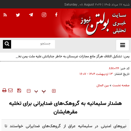
شنبه ۱۷ مرداد ۱۴۰۵
|
Saturday , 08 August 2026
از
و
ته
یمن: تشکیل ائتلاف هرگز مانع مجازات عربستان به خاطر جنایاتش علیه ملت یمن نخواهد شد
ن
نو
کد خبر:
۸۶۸۰۲۴
تاریخ انتشار:
۱۳ ارديبهشت ۱۴۰۴ - ۱۶:۰۷
صفحه نخست
»
بین الملل
‍‍‍ پ
پ
هشدار سلیمانیه به گروهک‌های ضدایرانی برای تخلیه
مقرهایشان
نیروهای امنیتی در سلیمانیه عراق از گروهک‌های ضدایرانی خواستند تا