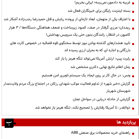
غریبه به دادمون نمی‌رسه؛ ایرانی بخریم!
بسته اینترنت رایگان برای خبرنگاران فعال شد
با اعتراف یکی از متهمان، ابعاد تازه‌ای از پرونده ربایش و قتل حمیدرضا رجب‌زاده آشکار شد
ریمـدان؛ مرزی گرفتار در صف، کمبود زیرساخت و ضعف هماهنگی دستگاه‌ها / ۳ هزار
کامیون در انتظار، رانندگان بدون حتی یک سرویس بهداشتی!
تایید هشدارهای گذشته بولتن نیوز توسط سخنگوی قوه قضائیه در خصوص کارت های
بارزگانی و اجاره ای که به بحران ارزی رسیده اند
رابرت پیپ: ارتش آمریکا نمی‌تواند تنگه هرمز را باز کند
زمان اعلام نتایج نهایی دکتری مشخص شد
ونس: در حال کار بر روی ایجاد یک سیستم ناوبری امن هستیم
گزارش «خبر شهر» از تداوم فعالیت موکب شهدای رزکان در اجتماع بزرگ مردم ولایت‌مدار
شهرستان شهریار
گزارشی از حادثه دریایی در سواحل عمان
ذوالقدر: تا آمریکا رفتارش را تصحیح نکند، تنگه هرمز باز نخواهد شد
پربازدید ها
راهنمای خرید محصولات برق صنعتی ABB