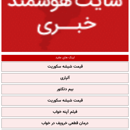
لینک های مفید
قیمت شیشه سکوریت
آلپاری
بیم دتکتور
قیمت شیشه سکوریت
فیلم آپنه خواب
درمان قطعی خروپف در خواب