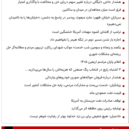
هشدار حاجی دلیگانی درباره تغییر سهم دریای خزر و مخالفت با واگذاری امتیاز
فرق است میان مجاهدان در میدان و ساکتین
سربازانِ خیابانِ ظهور؛ ملتِ مبعوثِ رودسر در پاسخ به دشمن: «خیابان‌ها را به ناامیدان
نمی‌دهیم»
ترامپ از افشای کمبود مهمات آمریکا خشمگین است
اجازه باز شدن مسیر دوم در تنگه هرمز را نخواهیم داد
یکصد و پنجاه و سومین شب خدمت؛ موکب شهدای رزکان، تریبون مردم و مطالبه‌گر حل
ریشه‌ای مشکلات شهری
اعلام پایان مراسم اربعین ۱۴۰۵
3 اشتباه رایج در انتخاب رنگ صنعتی که هزینه‌اش را سال‌ها می‌پردازید...
هشدار درباره فروش حواله‌های صوری خودروهای وارداتی
پزشکیان: خدمت بی‌منت و مشارکت مردمی، پایه حل مشکلات کشور است
قیمت نفت صعودی ماند
توقف صادرات نفت عربستان به آمریکا
نوشابه رژیمی روی حافظه اثر می‌گذارد
خادمیان: هیچ شفیعی برای زن نزد خداوند بهتر از رضایت شوهر نیست