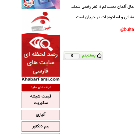
ت‌کم ۱۱ نفر زخمی شدند.
نشانی و امدادونجات در جریان است.
bult
پسندیدم
0
لینک های مفید
قیمت شیشه
سکوریت
آلپاری
بیم دتکتور