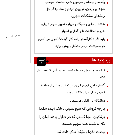
یکصد و پنجاه و سومین شب خدمت؛ موکب
شهدای رزکان، تریبون مردم و مطالبه‌گر حل
ریشه‌ای مشکلات شهری
هشدار حاجی دلیگانی درباره تغییر سهم دریای
خزر و مخالفت با واگذاری امتیاز
* کد امنیتی
باید افراد کارآمدتر را به کار گرفت/ کاری می کنیم
در معیشت مردم مشکلی پیش نیاید
پربازدید ها
تنگه هرمز قابل معامله نیست برای آمریکا معبر باز
نکنید
گستره امپراتوری ایران در ۵ قرن پیش از میلاد؛
تصویری از ایران ۲۵ قرن پیش
میانکاله در آتش می‌سوزد
پارچه فروشی که هیچ نسبتی با بانک آینده ندارد!
پزشکیان: تنها کسانی که در خیابان بودند ایران را
نگه نداشتند همه سهیم هستند
وحدت مکرّراً و مؤکّداً تذکر داده شد