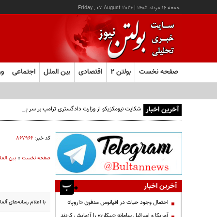
جمعه ۱۶ مرداد ۱۴۰۵
|
Friday , 07 August 2026
صفحه نخست
بولتن ۲
اقتصادی
بین الملل
اجتماعی
ور
آخرین اخبار
شکایت نیومکزیکو از وزارت دادگستری ترامپ بر سر پرونده اپستی
کد خبر:
۸۶۷۹۶۶
صفحه نخست
»
بین المل
آخرین اخبار
با اعلام رسانه‌های آلمانی 
احتمال وجود حیات در اقیانوس مدفون «اروپا»
آمریکا و اسرائیل سامانه «پیکان» را آزمایش کردند