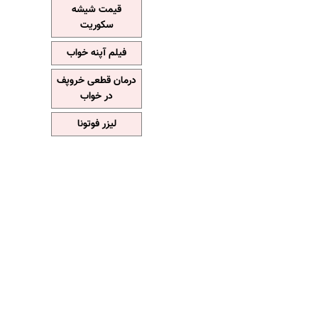
قیمت شیشه
سکوریت
فیلم آپنه خواب
درمان قطعی خروپف
در خواب
لیزر فوتونا