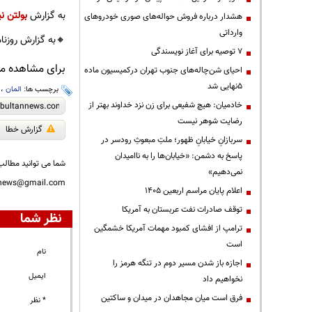
به گزارش
بولتن نی
هشدار درباره فروش حواله‌های صوری خودروهای
وارداتی
🔸به گزارش روزنا
۷ توصیه برای آغاز نویسندگی
برای مشاهده مطا
احیای شن‌چاله‌های جنوب تهران درکمیسیون ماده
۵نهایی شد
برچسب ها:
المان
،
خادمیان: هیچ شفیعی برای زن نزد خداوند بهتر از
رضایت شوهر نیست
گزارش خطا
سربازانِ خیابانِ ظهور؛ ملتِ مبعوثِ رودسر در
پاسخ به دشمن: «خیابان‌ها را به ناامیدان
شما می توانید مطالب 
نمی‌دهیم»
nnews@gmail.com
اعلام پایان مراسم اربعین ۱۴۰۵
توقف صادرات نفت عربستان به آمریکا
نظر شما
ترامپ از افشای کمبود مهمات آمریکا خشمگین
است
نام
اجازه باز شدن مسیر دوم در تنگه هرمز را
ایمیل
نخواهیم داد
فرق است میان مجاهدان در میدان و ساکتین
* نظر