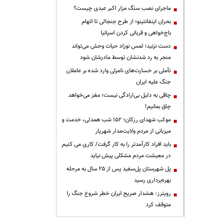
ماجرای نصب سنگ مزار اکبر عبدی چیست؟
بحران اینفانتینو؛ از طرح جنجالی تا اتهام
باج‌خواهی و قربانی کردن اسپانیا
دست نزنید؛ لمس نوزاد حیات وحش می‌تواند
منجر به رد شدنشان توسط مادرشان شود
تأملی بر خسارت‌های نامرئی وارد شده بر عاملان
جنگ علیه ایران
چاقی به دلیل بی‌ارادگی نیست؛ مغز می‌خواهد
چاق بمانیم!
موکب شهدای رزکان؛ ۱۵۲ شب همدلی، خدمت و
میزبانی از مردم ولایت‌مدار شهریار
باید افراد کارآمدتر را به کار گرفت/ کاری می کنیم
در معیشت مردم مشکلی پیش نیاید
پل شهرستان پل‌سفید پس از ۲۵ سال به مرحله
بهره‌برداری رسید
رویترز: هشدار صریح ایران خطر شروع جنگ را
متوقف کرد