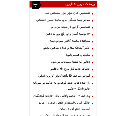
پربحث ترین عناوین
هشتمین کلان شهر ایران مشخص شد
سوابق بیمه شدگان روی سایت تامین اجتماعی
همجنس گرایی در شبکه من و تو
13 توصیه آسان برای رفع بوی بد دهان
مشاهده سامانه آنلاين سوابق بیمه
حكم آيت‌الله مكارم درباره شاهين نجفي
سایتهای همسریابی!
دعايي كه قطعا مستجاب مي‌شود
جزئیات جدید قتل روح الله داداشی
آموزش ساخت Apple ID برای کاربران ایرانی
راز خنده های اصغر فرهادی به حرکت بی شرمانه
خانم بازیگر + عکس
پرداخت ۱۰۰ درصد پاداش پایان خدمت فرهنگیان
خلافی آنلاین/استعلام خلافی خودرو از طریق
اینترنت، پیام کوتاه ، تلفن
جسدغرق درخون روح الله داداشی (عکس)