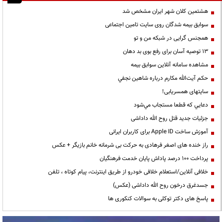
هشتمین کلان شهر ایران مشخص شد
سوابق بیمه شدگان روی سایت تامین اجتماعی
همجنس گرایی در شبکه من و تو
13 توصیه آسان برای رفع بوی بد دهان
مشاهده سامانه آنلاين سوابق بیمه
حكم آيت‌الله مكارم درباره شاهين نجفي
سایتهای همسریابی!
دعايي كه قطعا مستجاب مي‌شود
جزئیات جدید قتل روح الله داداشی
آموزش ساخت Apple ID برای کاربران ایرانی
راز خنده های اصغر فرهادی به حرکت بی شرمانه خانم بازیگر + عکس
پرداخت ۱۰۰ درصد پاداش پایان خدمت فرهنگیان
خلافی آنلاین/استعلام خلافی خودرو از طریق اینترنت، پیام کوتاه ، تلفن
جسدغرق درخون روح الله داداشی (عکس)
پاسخ های دکتر توکلی به سوالات کنکوری ها