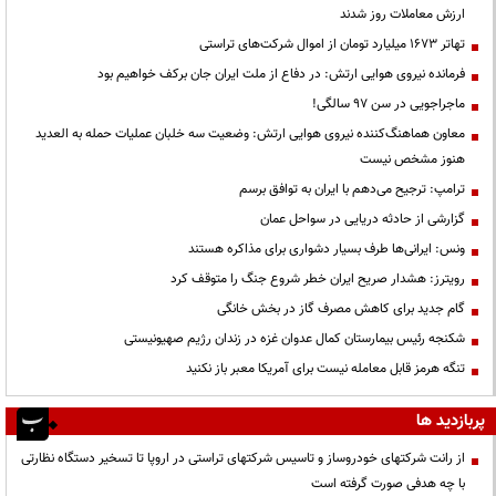
ارزش معاملات روز شدند
تهاتر ۱۶۷۳ میلیارد تومان از اموال شرکت‌های تراستی
فرمانده نیروی هوایی ارتش: در دفاع از ملت ایران جان برکف خواهیم بود
ماجراجویی در سن ۹۷ سالگی!
معاون هماهنگ‌کننده نیروی هوایی ارتش: وضعیت سه خلبان عملیات حمله به العدید
هنوز مشخص نیست
ترامپ: ترجیح می‌دهم با ایران به توافق برسم
گزارشی از حادثه دریایی در سواحل عمان
ونس: ایرانی‌ها طرف بسیار دشواری برای مذاکره هستند
رویترز: هشدار صریح ایران خطر شروع جنگ را متوقف کرد
گام جدید برای کاهش مصرف گاز در بخش خانگی
شکنجه رئیس بیمارستان کمال عدوان غزه در زندان رژیم صهیونیستی
تنگه هرمز قابل معامله نیست برای آمریکا معبر باز نکنید
پربازدید ها
از رانت‌ شرکتهای خودروساز و تاسیس شرکتهای تراستی در اروپا تا تسخیر دستگاه نظارتی
با چه هدفی صورت گرفته است