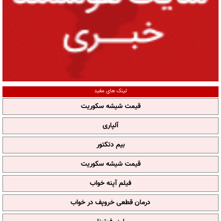
لینک های مفید
قیمت شیشه سکوریت
آلپاری
بیم دتکتور
قیمت شیشه سکوریت
فیلم آپنه خواب
درمان قطعی خروپف در خواب