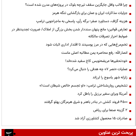
چرا قالب وافل جایگزین سقف تیرچه بلوک در پروژه‌های مدرن شده است؟
جزئیات مذاکرات ایران و عمان برای بازگشایی تنگه هرمز
هزینه گزاف، دستاورد صفر؛ برگه رأی، پاسخی به ماجراجویی ترامپ
تعارض قوانین؛ مانع پنهان سنددار شدن بخش بزرگی از املاک/ ضرورت تجدیدنظر در
ضوابط احراز تصرفات مالکانه
تخم‌مرغ‌هایی که در مرز پوسیدند تا اقتدار اداری اثبات شود
انصارالله: رفع محاصره یمن مطالبه اصلی ماست
خودتحقیرها عریضه‌نویس کاخ سفید شده‌اند!
عملیات «نصر ۷» چه هدفی را دنبال می‌کرد؟
زلزله شهر یاسوج را لرزاند
تشخیص روان‌شناختی ترامپ: «او تجسم خالص شیطان است!»
آمریکا ویزای سفیر برزیل را باطل کرد
۴۵۰۰ فروند کشتی در بنادر باهنر و شرق هرمزگان پهلو گرفتند
۲ گزینه صنعا برای ریاض
صادرات ۱۵ محصول کشاورزی آزاد شد
پربحث ترین عناوین