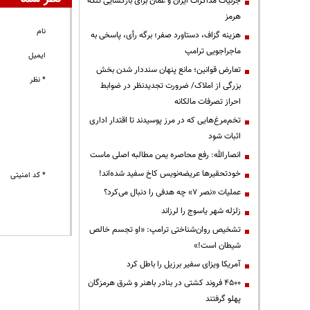
جزئیات مذاکرات ایران و عمان برای بازگشایی تنگه
هرمز
نام
هزینه گزاف، دستاورد صفر؛ برگه رأی، پاسخی به
ماجراجویی ترامپ
ایمیل
تعارض قوانین؛ مانع پنهان سنددار شدن بخش
* نظر
بزرگی از املاک/ ضرورت تجدیدنظر در ضوابط
احراز تصرفات مالکانه
تخم‌مرغ‌هایی که در مرز پوسیدند تا اقتدار اداری
اثبات شود
انصارالله: رفع محاصره یمن مطالبه اصلی ماست
خودتحقیرها عریضه‌نویس کاخ سفید شده‌اند!
* کد امنیتی
عملیات «نصر ۷» چه هدفی را دنبال می‌کرد؟
زلزله شهر یاسوج را لرزاند
تشخیص روان‌شناختی ترامپ: «او تجسم خالص
شیطان است!»
آمریکا ویزای سفیر برزیل را باطل کرد
۴۵۰۰ فروند کشتی در بنادر باهنر و شرق هرمزگان
پهلو گرفتند