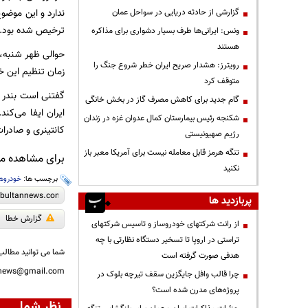
ندارد و این موضو
گزارشی از حادثه دریایی در سواحل عمان
ترخیص شده بود.
ونس: ایرانی‌ها طرف بسیار دشواری برای مذاکره
هستند
رویترز: هشدار صریح ایران خطر شروع جنگ را
زمان تنظیم این خبر ۲۷ نفر جان باختند و بیش از ۹۰۰ نفر مصدوم شدند. هنوز علت دقیق این ح
متوقف کرد
گام جدید برای کاهش مصرف گاز در بخش خانگی
شکنجه رئیس بیمارستان کمال عدوان غزه در زندان
کانتینری و صادرات 
رژیم صهیونیستی
تنگه هرمز قابل معامله نیست برای آمریکا معبر باز
برای مشاهده مطا
نکنید
برچسب ها:
خودروها
پربازدید ها
گزارش خطا
از رانت‌ شرکتهای خودروساز و تاسیس شرکتهای
تراستی در اروپا تا تسخیر دستگاه نظارتی با چه
شما می توانید مطالب 
هدفی صورت گرفته است
nnews@gmail.com
چرا قالب وافل جایگزین سقف تیرچه بلوک در
پروژه‌های مدرن شده است؟
نظر شما