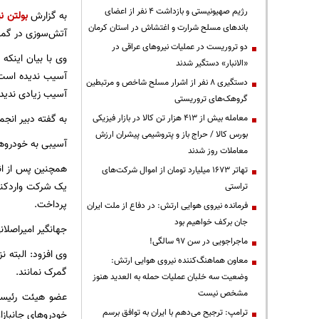
رژیم صهیونیستی و بازداشت ۴ نفر از اعضای
به گزارش
بولتن نی
باندهای مسلح شرارت و اغتشاش در استان کرمان
آتش‌سوزی در گمر
دو تروریست در عملیات نیروهای عراقی در
وی با بیان اینکه
«الانبار» دستگیر شدند
آسیب ندیده است،
دستگیری ۸ نفر از اشرار مسلح شاخص و مرتبطین
آسیب زیادی ندیده‌
گروهک‌های تروریستی
به گفته دبیر انجمن واردکنندگان خو
معامله بیش از ۴۱۳ هزار تن کالا در بازار فیزیکی
بورس کالا / حراج باز و پتروشیمی پیشران ارزش
آسیبی به خودروها
معاملات روز شدند
همچنین پس از انف
تهاتر ۱۶۷۳ میلیارد تومان از اموال شرکت‌های
یک شرکت واردکنند
تراستی
پرداخت.
فرمانده نیروی هوایی ارتش: در دفاع از ملت ایران
جان برکف خواهیم بود
جهانگیر امیراصلا
ماجراجویی در سن ۹۷ سالگی!
وی افزود: البته
معاون هماهنگ‌کننده نیروی هوایی ارتش:
گمرک نمانند.
وضعیت سه خلبان عملیات حمله به العدید هنوز
مشخص نیست
عضو هیئت رئیسه 
ترامپ: ترجیح می‌دهم با ایران به توافق برسم
خودروهای جانباز