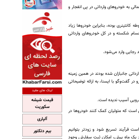
الی به خودروهای وارداتی در پی انفجار و
کانتینری بوده، بنابراین خودروها زیاد
جسام شکسته و در کل خودروهای وارداتی
داتی جانبازان شده بودند در همین زمینه
در گفت‌وگو با ایسنا، به ارائه توضیحاتی
لینک های مفید
ودرویی آسیب ندیده است.
قیمت شیشه
سکوریت
 است که متولیان کمک کنند خودروها در
آلپاری
ست فرآیند تسریع شود و زودتر بتوانیم
بیم دتکتور
دود یک ماه پیش، امکان ثبت سفارش وجود