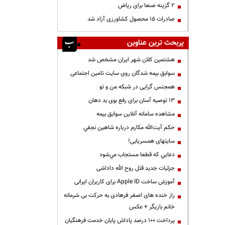
۲ گزینه صنعا برای ریاض
صادرات ۱۵ محصول کشاورزی آزاد شد
پربحث ترین عناوین
هشتمین کلان شهر ایران مشخص شد
سوابق بیمه شدگان روی سایت تامین اجتماعی
همجنس گرایی در شبکه من و تو
13 توصیه آسان برای رفع بوی بد دهان
مشاهده سامانه آنلاين سوابق بیمه
حكم آيت‌الله مكارم درباره شاهين نجفي
سایتهای همسریابی!
دعايي كه قطعا مستجاب مي‌شود
جزئیات جدید قتل روح الله داداشی
آموزش ساخت Apple ID برای کاربران ایرانی
راز خنده های اصغر فرهادی به حرکت بی شرمانه
خانم بازیگر + عکس
پرداخت ۱۰۰ درصد پاداش پایان خدمت فرهنگیان