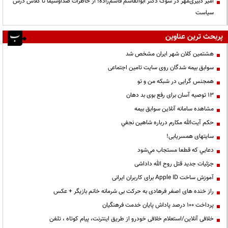
امیر دبیری‌مهر در سوگ دکتر ابوالقاسم قاسم‌زاده؛ از خاطرات صداوسیما تا کلاس درس
سیاست
پربحث ترین عناوین
هشتمین کلان شهر ایران مشخص شد
سوابق بیمه شدگان روی سایت تامین اجتماعی
همجنس گرایی در شبکه من و تو
13 توصیه آسان برای رفع بوی بد دهان
مشاهده سامانه آنلاين سوابق بیمه
حكم آيت‌الله مكارم درباره شاهين نجفي
سایتهای همسریابی!
دعايي كه قطعا مستجاب مي‌شود
جزئیات جدید قتل روح الله داداشی
آموزش ساخت Apple ID برای کاربران ایرانی
راز خنده های اصغر فرهادی به حرکت بی شرمانه خانم بازیگر + عکس
پرداخت ۱۰۰ درصد پاداش پایان خدمت فرهنگیان
خلافی آنلاین/استعلام خلافی خودرو از طریق اینترنت، پیام کوتاه ، تلفن