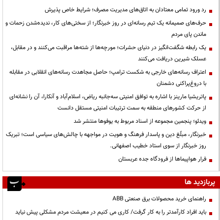
رد ورود تمامی معتادان به اتاق‌های مدیریت مصرف؛ شرایط خاص پذیرش
حرف‌های صمیمانه یک تیم رسانه‌ای در روز خبرنگار؛ از سختی‌های کار، ندیده‌شدن زحمات و
ماندن پای مردم
یک رابطه شگفت‌انگیز در دنیای حشرات؛ مورچه‌ها از شته‌ها مراقبت می‌کنند و در مقابل،
عسلک شیرین دریافت می‌کنند
اعتراف رسانه‌های خارجی به شکست ترامپ؛ حاصل مجاهدت رسانه‌های انقلابی در مقابله
با دروغ‌پراکنی دشمنان
پاتریشیا مارینز با اشاره به توافق امنیتی سه‌جانبه ریاض، اسلام‌آباد و آنکارا، آن را نشانه‌ای
از حرکت کشورهای منطقه به سمت ترتیبات امنیتی مستقل دانست
ویدئو؛ پنجمین مجموعه از اسناد مربوط به یوفوها منتشر شد
خبرنگار، مبلّغ دین و پاسدار فرهنگ و هویت در مواجهه با چالش‌های سیاسی است؛ تبریک
روز خبرنگار از سوی استاد خطیب اصفهانی.
فرار هواپیماها از فرودگاه جده عربستان
پربازدید ها
راهنمای خرید محصولات برق صنعتی ABB
باید افراد کارآمدتر را به کار گرفت/ کاری می کنیم در معیشت مردم مشکلی پیش نیاید