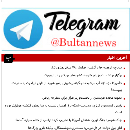
آخرین اخبار
دریاچه ارومیه جان گرفت؛ افزایش ۷۸ سانتی‌متری تراز
برگزاری نشست وزرای خارجه کشورهای بریکس در نیویورک
«آمریکا ذرّه ذرّه آب میشود»؛ چگونه پیشبینی رهبر شهید از افول ابرقدرت به حقیقت
پیوست؟
دعوت مجدد عربستان از نخست‌وزیر عراق برای سفر به ریاض
رئیس کمیسیون انرژی: مدیریت شبکه برق امسال نسبت به سال‌های گذشته موفق‌تر بوده
است
چاک شومر: جنگ ایران اشتغال آمریکا را تخریب کرد؛ ترامپ از کدام سیاره آمده؟!
اتاق پول دولت در دل بورس؛ مستمری بازنشستگان، وثیقه بازی بزرگ‌ها