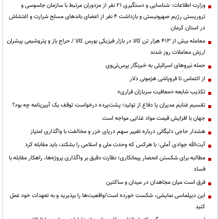
وزارت اطلاعات: شناسایی و دستگیری ۲۱ نفر از مزدوران مرتبط با سازمان جاسوسی و
تروریستی رژیم صهیونیستی و بازداشت ۴ نفر از اعضای باندهای مسلح شرارت و اغتشاش
در استان کرمان
معامله بیش از ۴۱۳ هزار تن کالا در بازار فیزیکی بورس کالا / حراج باز و پتروشیمی پیشران
ارزش معاملات روز شدند
حمله نیروهای اسرائیلی به خبرنگار پرس‌تی‌وی
از التماس تا فروپاشی هژمونی دلار
تکذیب شایعه «معافیت سربازان فراری»
تقسیم غنایم مدیران یا دفاع از تولید؛ پشت‌پرده درخواست توقف یک آیین‌نامه چه بود؟
جهان با افزایش قیمت مواد غذایی مواجه است
هشدار حاجی دلیگانی درباره تغییر سهم دریای خزر و مخالفت با واگذاری امتیاز
آیت‌الله جوادی آملی: با هرکس که وحدت ملی و اسلامی را بشکند، باید مقابله کرد
مطالبه برای شکستن انحصار پیمانکاری؛ نظارت دقیق بر واگذاری پروژه‌ها، راهکار مقابله با
فساد
فرق است میان مجاهدان در میدان و ساکتین
این دیپلماسی نمایشی، شکست خورده است/واقعیت‌ها را بپذیرید و به تعهدات خود عمل
کنید