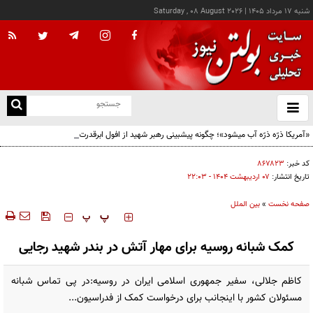
شنبه ۱۷ مرداد ۱۴۰۵
|
Saturday , 08 August 2026
از
و
ته
«آمریکا ذرّه ذرّه آب میشود»؛ چگونه پیشبینی رهبر شهید از افول ابرقدرت به حقیقت پیوست؟
ن
نو
کد خبر:
۸۶۷۸۲۳
تاریخ انتشار:
۰۷ ارديبهشت ۱۴۰۴ - ۲۲:۰۳
صفحه نخست
»
بین الملل
‍‍‍ پ
پ
کمک شبانه روسیه برای مهار آتش در بندر شهید رجایی
کاظم جلالی، سفیر جمهوری اسلامی ایران در روسیه:در پی تماس شبانه
مسئولان کشور با اینجانب برای درخواست کمک از فدراسیون...