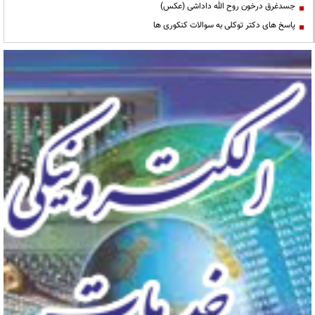
جسدغرق درخون روح الله داداشی (عکس)
پاسخ های دکتر توکلی به سوالات کنکوری ها