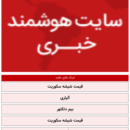
لینک های مفید
قیمت شیشه سکوریت
آلپاری
بیم دتکتور
قیمت شیشه سکوریت