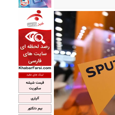
لینک های مفید
قیمت شیشه
سکوریت
آلپاری
بیم دتکتور