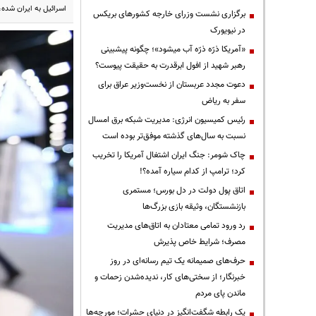
اسرائیل به ایران شده،
برگزاری نشست وزرای خارجه کشورهای بریکس
در نیویورک
«آمریکا ذرّه ذرّه آب میشود»؛ چگونه پیشبینی
رهبر شهید از افول ابرقدرت به حقیقت پیوست؟
دعوت مجدد عربستان از نخست‌وزیر عراق برای
سفر به ریاض
رئیس کمیسیون انرژی: مدیریت شبکه برق امسال
نسبت به سال‌های گذشته موفق‌تر بوده است
چاک شومر: جنگ ایران اشتغال آمریکا را تخریب
کرد؛ ترامپ از کدام سیاره آمده؟!
اتاق پول دولت در دل بورس؛ مستمری
بازنشستگان، وثیقه بازی بزرگ‌ها
رد ورود تمامی معتادان به اتاق‌های مدیریت
مصرف؛ شرایط خاص پذیرش
حرف‌های صمیمانه یک تیم رسانه‌ای در روز
خبرنگار؛ از سختی‌های کار، ندیده‌شدن زحمات و
ماندن پای مردم
یک رابطه شگفت‌انگیز در دنیای حشرات؛ مورچه‌ها