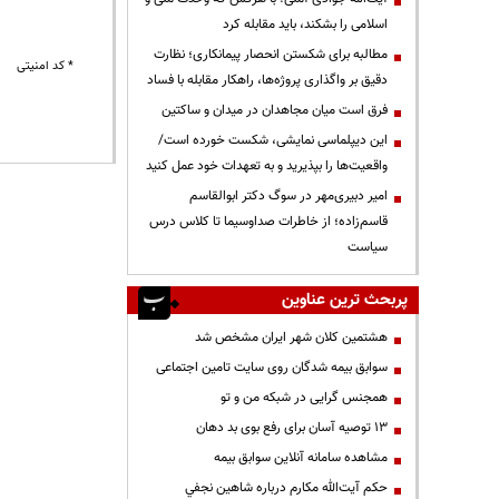
اسلامی را بشکند، باید مقابله کرد
مطالبه برای شکستن انحصار پیمانکاری؛ نظارت
* کد امنیتی
دقیق بر واگذاری پروژه‌ها، راهکار مقابله با فساد
فرق است میان مجاهدان در میدان و ساکتین
این دیپلماسی نمایشی، شکست خورده است/
واقعیت‌ها را بپذیرید و به تعهدات خود عمل کنید
امیر دبیری‌مهر در سوگ دکتر ابوالقاسم
قاسم‌زاده؛ از خاطرات صداوسیما تا کلاس درس
سیاست
پربحث ترین عناوین
هشتمین کلان شهر ایران مشخص شد
سوابق بیمه شدگان روی سایت تامین اجتماعی
همجنس گرایی در شبکه من و تو
13 توصیه آسان برای رفع بوی بد دهان
مشاهده سامانه آنلاين سوابق بیمه
حكم آيت‌الله مكارم درباره شاهين نجفي