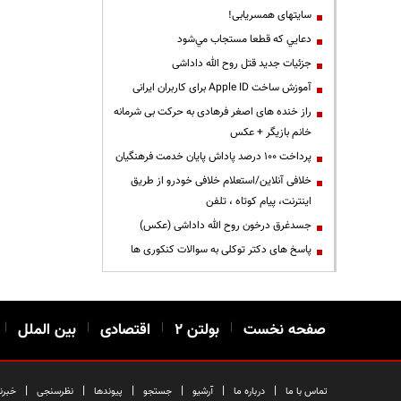
سایتهای همسریابی!
دعايي كه قطعا مستجاب مي‌شود
جزئیات جدید قتل روح الله داداشی
آموزش ساخت Apple ID برای کاربران ایرانی
راز خنده های اصغر فرهادی به حرکت بی شرمانه
خانم بازیگر + عکس
پرداخت ۱۰۰ درصد پاداش پایان خدمت فرهنگیان
خلافی آنلاین/استعلام خلافی خودرو از طریق
اینترنت، پیام کوتاه ، تلفن
جسدغرق درخون روح الله داداشی (عکس)
پاسخ های دکتر توکلی به سوالات کنکوری ها
صفحه نخست
|
بولتن ۲
|
اقتصادی
|
بین الملل
|
|
|
|
|
|
|
تماس با ما
درباره ما
آرشیو
جستجو
پیوندها
نظرسنجی
خبرن