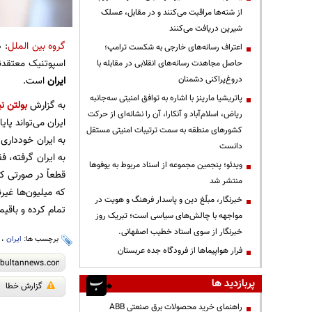
از شته‌ها مراقبت می‌کنند و در مقابل، عسلک
شیرین دریافت می‌کنند
گروه بین الملل
: 
اعتراف رسانه‌های خارجی به شکست ترامپ؛
اسپوتنیک معتقدند
حاصل مجاهدت رسانه‌های انقلابی در مقابله با
دروغ‌پراکنی دشمنان
ایران
است.
پاتریشیا مارینز با اشاره به توافق امنیتی سه‌جانبه
به گزارش
بولتن نی
ریاض، اسلام‌آباد و آنکارا، آن را نشانه‌ای از حرکت
ایران می‌تواند پا
کشورهای منطقه به سمت ترتیبات امنیتی مستقل
به ایران خودداری 
دانست
به ایران گرفته، ف
ویدئو؛ پنجمین مجموعه از اسناد مربوط به یوفوها
منتشر شد
که میلیون‌ها غیرن
خبرنگار، مبلّغ دین و پاسدار فرهنگ و هویت در
تمام کرده و باقیما
مواجهه با چالش‌های سیاسی است؛ تبریک روز
خبرنگار از سوی استاد خطیب اصفهانی.
برچسب ها:
ایران
،
فرار هواپیماها از فرودگاه جده عربستان
پربازدید ها
گزارش خطا
راهنمای خرید محصولات برق صنعتی ABB