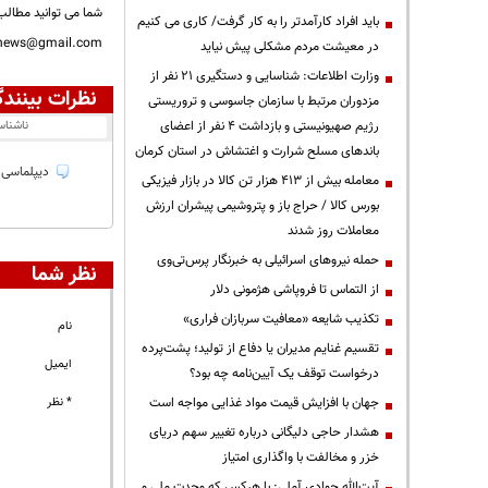
شما می توانید مطالب 
باید افراد کارآمدتر را به کار گرفت/ کاری می کنیم
nnews@gmail.com
در معیشت مردم مشکلی پیش نیاید
وزارت اطلاعات: شناسایی و دستگیری ۲۱ نفر از
نظرات بینندگ
مزدوران مرتبط با سازمان جاسوسی و تروریستی
رژیم صهیونیستی و بازداشت ۴ نفر از اعضای
ناشنا
باندهای مسلح شرارت و اغتشاش در استان کرمان
دیپلماسی ب
معامله بیش از ۴۱۳ هزار تن کالا در بازار فیزیکی
بورس کالا / حراج باز و پتروشیمی پیشران ارزش
معاملات روز شدند
حمله نیروهای اسرائیلی به خبرنگار پرس‌تی‌وی
نظر شما
از التماس تا فروپاشی هژمونی دلار
تکذیب شایعه «معافیت سربازان فراری»
نام
تقسیم غنایم مدیران یا دفاع از تولید؛ پشت‌پرده
ایمیل
درخواست توقف یک آیین‌نامه چه بود؟
جهان با افزایش قیمت مواد غذایی مواجه است
* نظر
هشدار حاجی دلیگانی درباره تغییر سهم دریای
خزر و مخالفت با واگذاری امتیاز
آیت‌الله جوادی آملی: با هرکس که وحدت ملی و