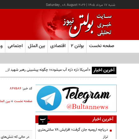
شنبه ۱۷ مرداد ۱۴۰۵
|
Saturday , 08 August 2026
صفحه نخست
بولتن ۲
اقتصادی
بین الملل
اجتماعی
ور
آخرین اخبار
«آمریکا ذرّه ذرّه آب میشود»؛ چگونه پیشبینی رهبر شهید از افو
کد خبر:
۸۶۷۵۸۶
صفحه نخست
»
بین المل
آخرین اخبار
دریاچه ارومیه جان گرفت؛ افزایش ۷۸ سانتی‌متری
تراز
در حالی که تنش‌های من