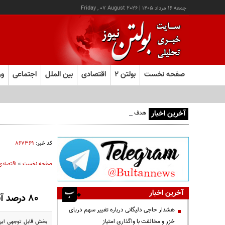
جمعه ۱۶ مرداد ۱۴۰۵
|
Friday , 07 August 2026
صفحه نخست
بولتن ۲
اقتصادی
بین الملل
اجتماعی
ور
آخرین اخبار
هدف قرار گرفتن اتاق‌ فرماندهی مزدوران عربستان در یمن
کد خبر:
۸۶۷۳۶۹
صفحه نخست
»
اقتصادی
آخرین اخبار
80 درصد آب ورودی به کشور هدر می رود/ انتقال آب باعث بهم خوردن تعادل جمعیت مناطق می شود
هشدار حاجی دلیگانی درباره تغییر سهم دریای
خزر و مخالفت با واگذاری امتیاز
بخش قابل توجهی این 