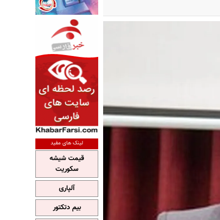
لینک های مفید
قیمت شیشه
سکوریت
آلپاری
بیم دتکتور