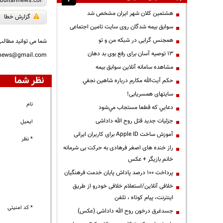
هشتمین کلان شهر ایران مشخص شد
گزارش خطا
سوابق بیمه شدگان روی سایت تامین اجتماعی
همجنس گرایی در شبکه من و تو
شما می توانید مطالب 
13 توصیه آسان برای رفع بوی بد دهان
nnews@gmail.com
مشاهده سامانه آنلاين سوابق بیمه
نظر شما
حكم آيت‌الله مكارم درباره شاهين نجفي
سایتهای همسریابی!
نام
دعايي كه قطعا مستجاب مي‌شود
جزئیات جدید قتل روح الله داداشی
ایمیل
آموزش ساخت Apple ID برای کاربران ایرانی
* نظر
راز خنده های اصغر فرهادی به حرکت بی شرمانه
خانم بازیگر + عکس
پرداخت ۱۰۰ درصد پاداش پایان خدمت فرهنگیان
خلافی آنلاین/استعلام خلافی خودرو از طریق
اینترنت، پیام کوتاه ، تلفن
* کد امنیتی
جسدغرق درخون روح الله داداشی (عکس)