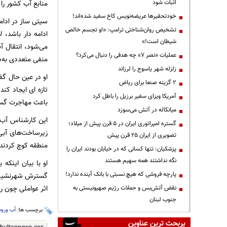
اثبات شود
منابع آب کشور را
خودتحقیرها عریضه‌نویس کاخ سفید شده‌اند!
سیتی ساز در ادام
تشخیص روان‌شناختی ترامپ: «او تجسم خالص
ادامه دار باشد،
شیطان است!»
می‌شود، انتقال آ
عملیات «نصر ۷» چه هدفی را دنبال می‌کرد؟
منفی متعددی به‌د
زلزله شهر یاسوج را لرزاند
او در عین حال گف
۲ گزینه صنعا برای ریاض
تازه ای ایجاد کن
آمریکا ویزای سفیر برزیل را باطل کرد
باعث مهاجرت گستر
میانکاله در آتش می‌سوزد
این کارشناس آب ی
گستره امپراتوری ایران در ۵ قرن پیش از میلاد؛
زیرساخت‌های آبی 
تصویری از ایران ۲۵ قرن پیش
منطقه کوچ کردند 
پزشکیان: تنها کسانی که در خیابان بودند ایران را
نگه نداشتند همه سهیم هستند
او با بیان اینکه
پارچه فروشی که هیچ نسبتی با بانک آینده ندارد!
گسترش شهرنشینی، 
اثر عواملی چون 
نقض آتش‌بس و حملات رژیم صهیونیستی به
جنوب لبنان
برچسب ها:
آب ورو
پربحث ترین عناوین