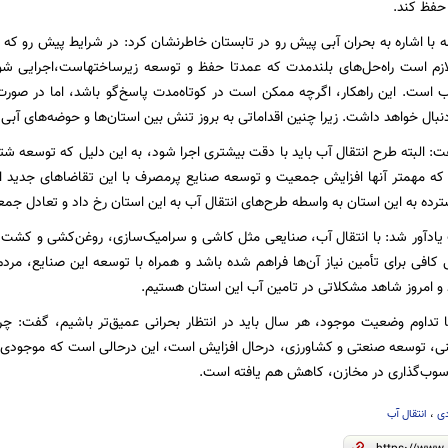
 حفظ کند.
ه با اشاره به بحران آبی پیش رو در تابستان خاطرنشان کرد: در شرایط پیش رو
 لازم است راه‌حل‌های بلندمدت که عمدتا حفظ و توسعه زیرساختهاست،اجرایی شو
ب است. این راهکار، اگرچه ممکن است در کوتاه‌مدت پاسخ‌گو باشد، اما در صورت 
نبال خواهد داشت. زیرا چنین اقداماتی به بروز تنش بین استان‌ها و حوضه‌های آبی 
ت: البته طرح انتقال آب باید با دقت بیشتری اجرا شود، به این دلیل که توسعه ش
د که مهمتر آنها افزایش جمعیت و توسعه صنایع پرمصرف با این تقاضاهای جدید ا
ده به این استان به ‌واسطه طرح‌های انتقال آب به این استان رخ داد و تعادل جمعی
ادآور شد: با انتقال آب، صنایعی مثل کاشی و سرامیک‌سازی، روغن‌کشی و کشت د
کافی برای تأمین نیاز آن‌ها فراهم شده باشد و همراه با توسعه این صنایع، مردم 
و امروز شاهد مشکلاتی در تامین آب این استان هستیم.
 با تداوم وضعیت موجود، هر سال باید در انتظار بحرانی عمیق‌تر باشیم، گفت: چ
توسعه صنعتی و کشاورزی، درحال افزایش است، این درحالی است که موجودی منابع
رسوب‌گذاری در مخازن، کاهش هم یافته است.
دی
،
انتقال آب