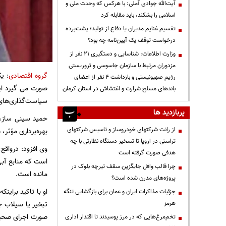
آیت‌الله جوادی آملی: با هرکس که وحدت ملی و
اسلامی را بشکند، باید مقابله کرد
تقسیم غنایم مدیران یا دفاع از تولید؛ پشت‌پرده
درخواست توقف یک آیین‌نامه چه بود؟
وزارت اطلاعات: شناسایی و دستگیری ۲۱ نفر از
مزدوران مرتبط با سازمان جاسوسی و تروریستی
گروه اقتصادی
: ی
رژیم صهیونیستی و بازداشت ۴ نفر از اعضای
صورت می گیرد این
باندهای مسلح شرارت و اغتشاش در استان کرمان
سیاست‌گذاری‌های
پربازدید ها
حمید سینی ساز،
از رانت‌ شرکتهای خودروساز و تاسیس شرکتهای
بهره‌برداری مؤثر، هدر می رو
تراستی در اروپا تا تسخیر دستگاه نظارتی با چه
وی افزود: درواق
هدفی صورت گرفته است
است که منابع آبی
چرا قالب وافل جایگزین سقف تیرچه بلوک در
مانده‌ است.
پروژه‌های مدرن شده است؟
او با تاکید براین
جزئیات مذاکرات ایران و عمان برای بازگشایی تنگه
هرمز
تبخیر یا سیلاب 
تخم‌مرغ‌هایی که در مرز پوسیدند تا اقتدار اداری