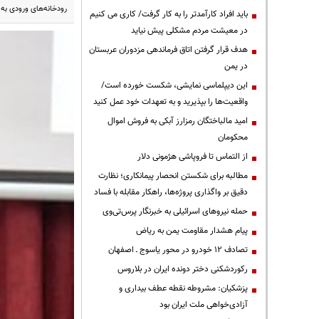
رودخانه‌های ورودی به
باید افراد کارآمدتر را به کار گرفت/ کاری می کنیم
در معیشت مردم مشکلی پیش نیاید
هدف قرار گرفتن اتاق‌ فرماندهی مزدوران عربستان
در یمن
این دیپلماسی نمایشی، شکست خورده است/
واقعیت‌ها را بپذیرید و به تعهدات خود عمل کنید
امید مالباختگان رمزارز آبکی به فروش اموال
محکومان
از التماس تا فروپاشی هژمونی دلار
مطالبه برای شکستن انحصار پیمانکاری؛ نظارت
دقیق بر واگذاری پروژه‌ها، راهکار مقابله با فساد
حمله نیروهای اسرائیلی به خبرنگار پرس‌تی‌وی
پیام هشدار مقاومت یمن به ریاض
تصادف ۱۲ خودرو در محور یاسوج ـ اصفهان
رکوردشکنی دختر دونده ایران در بلاروس
پزشکیان: مشروطه نقطه عطف بیداری و
آزادی‌خواهی ملت ایران بود