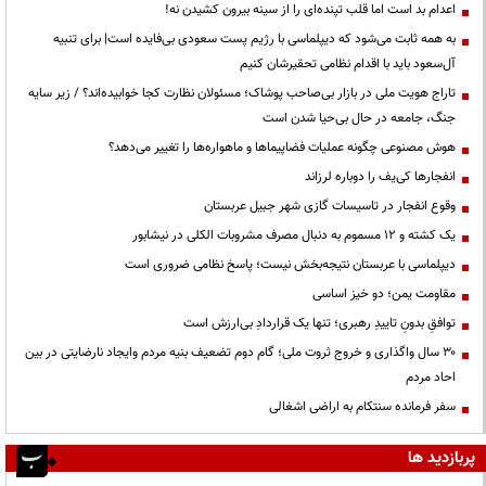
اعدام بد است اما قلب تپنده‌ای را از سینه بیرون کشیدن نه!
به همه ثابت می‌شود که دیپلماسی با رژیم پست سعودی بی‌فایده است| برای تنبیه
آل‌سعود باید با اقدام نظامی تحقیرشان کنیم
تاراج هویت ملی در بازار بی‌صاحب پوشاک؛ مسئولان نظارت کجا خوابیده‌اند؟ / زیر سایه
جنگ، جامعه در حال بی‌حیا شدن است
هوش مصنوعی چگونه عملیات فضاپیماها و ماهواره‌ها را تغییر می‌دهد؟
انفجارها کی‌یف را دوباره لرزاند
وقوع انفجار در تاسیسات گازی شهر جبیل عربستان
یک کشته و ۱۲ مسموم به دنبال مصرف مشروبات الکلی در نیشابور
دیپلماسی با عربستان نتیجه‌بخش نیست؛ پاسخ نظامی ضروری است
مقاومت یمن؛ دو خیز اساسی
توافقِ بدونِ تاییدِ رهبری؛ تنها یک قراردادِ بی‌ارزش است
۳۰ سال واگذاری و خروج ثروت ملی؛ گام دوم تضعیف بنیه مردم وایجاد نارضایتی در بین
احاد مردم
سفر فرمانده سنتکام به اراضی اشغالی
پربازدید ها