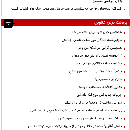
با دروغ‌پراکنی دشمنان
اعتراف رسانه‌های خارجی به شکست ترامپ حاصل مجاهدت رسانه‌های انقلابی است
پربحث ترین عناوین
هشتمین کلان شهر ایران مشخص شد
سوابق بیمه شدگان روی سایت تامین اجتماعی
همجنس گرایی در شبکه من و تو
13 توصیه آسان برای رفع بوی بد دهان
مشاهده سامانه آنلاين سوابق بیمه
حكم آيت‌الله مكارم درباره شاهين نجفي
سایتهای همسریابی!
دعايي كه قطعا مستجاب مي‌شود
جزئیات جدید قتل روح الله داداشی
آموزش ساخت Apple ID برای کاربران ایرانی
راز خنده های اصغر فرهادی به حرکت بی شرمانه خانم بازیگر + عکس
پرداخت ۱۰۰ درصد پاداش پایان خدمت فرهنگیان
خلافی آنلاین/استعلام خلافی خودرو از طریق اینترنت، پیام کوتاه ، تلفن