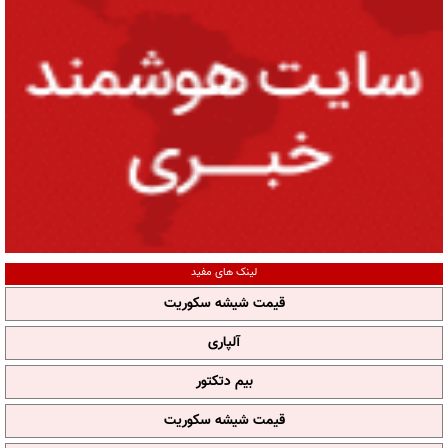
لینک های مفید
قیمت شیشه سکوریت
آلپاری
بیم دتکتور
قیمت شیشه سکوریت