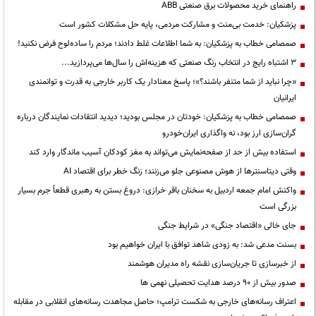
راهنمای خرید محصولات برق صنعتی ABB
پزشکیان: خدمت بی‌منت و مشارکت مردمی، پایه حل مشکلات کشور است
صمصامی خطاب به پزشکیان: به شما اطلاعات غلط دادند؛ مردم را ساده‌لوح فرض نکنید!
3 اشتباه رایج در انتخاب رنگ صنعتی که هزینه‌اش را سال‌ها می‌پردازید...
«چرا نباید از شما متنفر باشند؟»؛ پاسخ معنادار یک کاربر خارجی به قدرت و توانمندی
ایرانیان
صمصامی خطاب به پزشکیان: خودتان در مجلس بودید؛ دیدید انتقادات نمایندگان درباره
گران‌سازی ارز بود، نه واگذاری ایران‌خودرو
استفاده بیش از حد از صفحه‌نمایش می‌تواند به مغز کودکان آسیب ماندگار وارد کند
وقتی دیتاسنترها از هوش مصنوعی جلو می‌زنند؛ زنگ خطر برای اقتصاد AI
واکنش امام جمعه اردبیل به سخنان باقر خرازی: دروغ بستن به رهبری قطعاً جرم بسیار
بزرگی است
جای خالی «اقتصاد جنگی» در شرایط جنگی
بسنت مدعی شد: به زودی شاهد توافق با ایران خواهیم بود
از خبرسازی تا جریان‌سازی نقشه راه مدیران هوشمند
صدور بیش از ۹۰ درصد هدایت تحصیلی نهمی ها
اعتراف رسانه‌های خارجی به شکست ترامپ؛ حاصل مجاهدت رسانه‌های انقلابی در مقابله