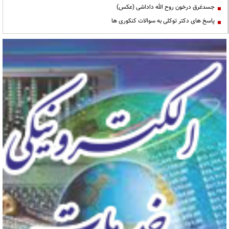
جسدغرق درخون روح الله داداشی (عکس)
پاسخ های دکتر توکلی به سوالات کنکوری ها