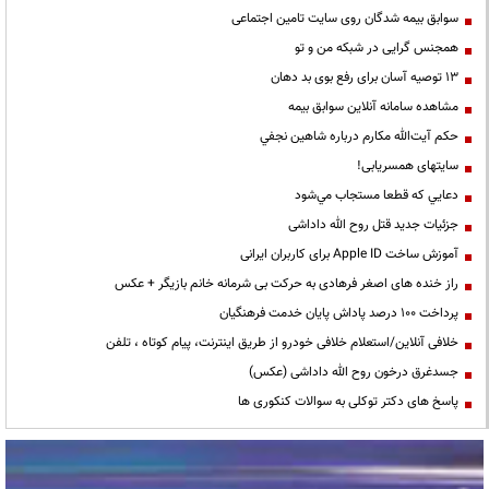
سوابق بیمه شدگان روی سایت تامین اجتماعی
همجنس گرایی در شبکه من و تو
13 توصیه آسان برای رفع بوی بد دهان
مشاهده سامانه آنلاين سوابق بیمه
حكم آيت‌الله مكارم درباره شاهين نجفي
سایتهای همسریابی!
دعايي كه قطعا مستجاب مي‌شود
جزئیات جدید قتل روح الله داداشی
آموزش ساخت Apple ID برای کاربران ایرانی
راز خنده های اصغر فرهادی به حرکت بی شرمانه خانم بازیگر + عکس
پرداخت ۱۰۰ درصد پاداش پایان خدمت فرهنگیان
خلافی آنلاین/استعلام خلافی خودرو از طریق اینترنت، پیام کوتاه ، تلفن
جسدغرق درخون روح الله داداشی (عکس)
پاسخ های دکتر توکلی به سوالات کنکوری ها