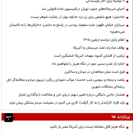
۷ توصیه برای آغاز نویسندگی
احیای شن‌چاله‌های جنوب تهران درکمیسیون ماده ۵نهایی شد
خادمیان: هیچ شفیعی برای زن نزد خداوند بهتر از رضایت شوهر نیست
سربازانِ خیابانِ ظهور؛ ملتِ مبعوثِ رودسر در پاسخ به دشمن: «خیابان‌ها را به ناامیدان
نمی‌دهیم»
اعلام پایان مراسم اربعین ۱۴۰۵
توقف صادرات نفت عربستان به آمریکا
ترامپ از افشای کمبود مهمات آمریکا خشمگین است
اجازه باز شدن مسیر دوم در تنگه هرمز را نخواهیم داد
فرق است میان مجاهدان در میدان و ساکتین
یکصد و پنجاه و سومین شب خدمت؛ موکب شهدای رزکان، تریبون مردم و مطالبه‌گر حل
ریشه‌ای مشکلات شهری
هشدار حاجی دلیگانی درباره تغییر سهم دریای خزر و مخالفت با واگذاری امتیاز
باید افراد کارآمدتر را به کار گرفت/ کاری می کنیم در معیشت مردم مشکلی پیش نیاید
پربازدید ها
تنگه هرمز قابل معامله نیست برای آمریکا معبر باز نکنید