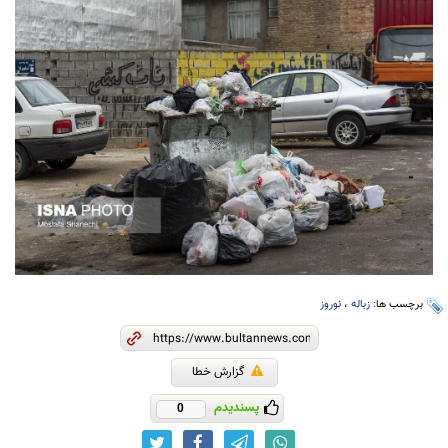
برچسب ها:
زباله
،
نوروز
گزارش خطا
پسندیدم
0