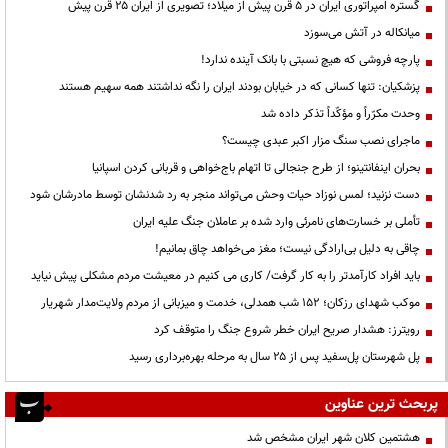
گستره امپراتوری ایران در ۵ قرن پیش از میلاد؛ تصویری از ایران ۲۵ قرن پیش
میانکاله در آتش می‌سوزد
پارچه فروشی که هیچ نسبتی با بانک آینده ندارد!
پزشکیان: تنها کسانی که در خیابان بودند ایران را نگه نداشتند همه سهیم هستند
وحدت مکرّراً و مؤکّداً تذکر داده شد
ماجرای نصب سنگ مزار اکبر عبدی چیست؟
بحران اینفانتینو؛ از طرح جنجالی تا اتهام باج‌خواهی و قربانی کردن اسپانیا
دست نزنید؛ لمس نوزاد حیات وحش می‌تواند منجر به رد شدنشان توسط مادرشان شود
تأملی بر خسارت‌های نامرئی وارد شده بر عاملان جنگ علیه ایران
چاقی به دلیل بی‌ارادگی نیست؛ مغز می‌خواهد چاق بمانیم!
باید افراد کارآمدتر را به کار گرفت/ کاری می کنیم در معیشت مردم مشکلی پیش نیاید
موکب شهدای رزکان؛ ۱۵۲ شب همدلی، خدمت و میزبانی از مردم ولایت‌مدار شهریار
رویترز: هشدار صریح ایران خطر شروع جنگ را متوقف کرد
پل شهرستان پل‌سفید پس از ۲۵ سال به مرحله بهره‌برداری رسید
پربحث ترین عناوین
هشتمین کلان شهر ایران مشخص شد