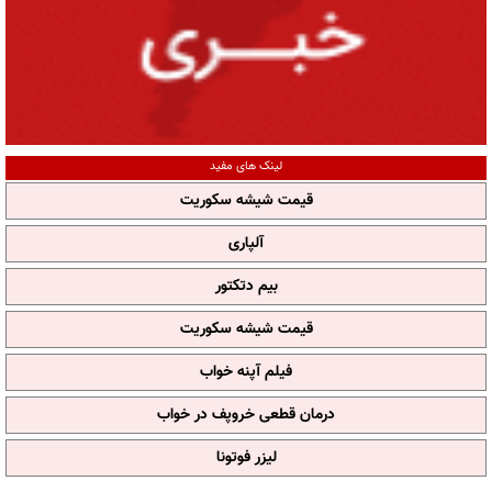
لینک های مفید
قیمت شیشه سکوریت
آلپاری
بیم دتکتور
قیمت شیشه سکوریت
فیلم آپنه خواب
درمان قطعی خروپف در خواب
لیزر فوتونا