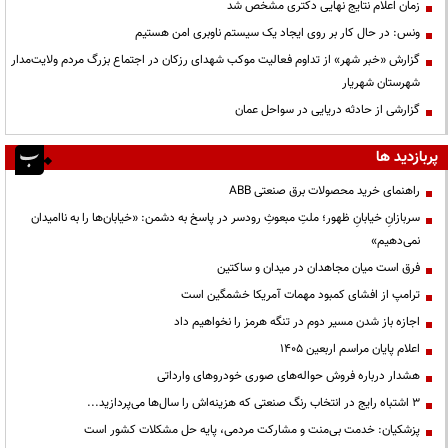
زمان اعلام نتایج نهایی دکتری مشخص شد
ونس: در حال کار بر روی ایجاد یک سیستم ناوبری امن هستیم
گزارش «خبر شهر» از تداوم فعالیت موکب شهدای رزکان در اجتماع بزرگ مردم ولایت‌مدار
شهرستان شهریار
گزارشی از حادثه دریایی در سواحل عمان
پربازدید ها
راهنمای خرید محصولات برق صنعتی ABB
سربازانِ خیابانِ ظهور؛ ملتِ مبعوثِ رودسر در پاسخ به دشمن: «خیابان‌ها را به ناامیدان
نمی‌دهیم»
فرق است میان مجاهدان در میدان و ساکتین
ترامپ از افشای کمبود مهمات آمریکا خشمگین است
اجازه باز شدن مسیر دوم در تنگه هرمز را نخواهیم داد
اعلام پایان مراسم اربعین ۱۴۰۵
هشدار درباره فروش حواله‌های صوری خودروهای وارداتی
3 اشتباه رایج در انتخاب رنگ صنعتی که هزینه‌اش را سال‌ها می‌پردازید...
پزشکیان: خدمت بی‌منت و مشارکت مردمی، پایه حل مشکلات کشور است