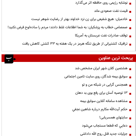
نوشابه رژیمی روی حافظه اثر می‌گذارد
قیمت نفت صعودی ماند
خادمیان: هیچ شفیعی برای زن نزد خداوند بهتر از رضایت شوهر نیست
صمصامی خطاب به پزشکیان: به شما اطلاعات غلط دادند؛ مردم را ساده‌لوح فرض نکنید!
توقف صادرات نفت عربستان به آمریکا
ترافیک کشتیرانی از طریق تنگه هرمز در یک هفته به ۳۳ کشتی کاهش یافت
پربحث ترین عناوین
هشتمین کلان شهر ایران مشخص شد
سوابق بیمه شدگان روی سایت تامین اجتماعی
همجنس گرایی در شبکه من و تو
13 توصیه آسان برای رفع بوی بد دهان
مشاهده سامانه آنلاين سوابق بیمه
حكم آيت‌الله مكارم درباره شاهين نجفي
سایتهای همسریابی!
دعايي كه قطعا مستجاب مي‌شود
جزئیات جدید قتل روح الله داداشی