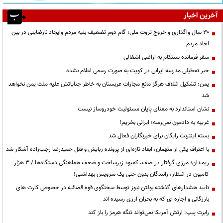
آخرین اخبار
۳۰ سال واگذاری و خروج ثروت ملی؛ گام دوم تضعیف بنیه مردم وایجاد نارضایتی در بین
احاد مردم
سفر فرمانده سنتکام به اراضی اشغالی
خبر تعطیلی مدرسه ایرانی در کویت به صورت رسمی اعلام نشده
یمن: تشکیل ائتلاف هرگز مانع مجازات عربستان به خاطر جنایاتش علیه ملت یمن نخواهد
شد
نشان استاندارد به معنای پایان مسئولیت خودروساز نیست
غریبه به دادمون نمی‌رسه؛ ایرانی بخریم!
بسته اینترنت رایگان برای خبرنگاران فعال شد
با اعتراف یکی از متهمان، ابعاد تازه‌ای از پرونده ربایش و قتل حمیدرضا رجب‌زاده آشکار شد
ریمـدان؛ مرزی گرفتار در صف، کمبود زیرساخت و ضعف هماهنگی دستگاه‌ها / ۳ هزار
کامیون در انتظار، رانندگان بدون حتی یک سرویس بهداشتی!
تایید هشدارهای گذشته بولتن نیوز توسط سخنگوی قوه قضائیه در خصوص کارت های
بارزگانی و اجاره ای که به بحران ارزی رسیده اند
رابرت پیپ: ارتش آمریکا نمی‌تواند تنگه هرمز را باز کند