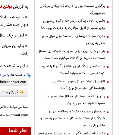
برگزاری نشست وزرای خارجه کشورهای بریکس
به گزارش
بولتن نی
در نیویورک
🔹با توجه به این
«آمریکا ذرّه ذرّه آب میشود»؛ چگونه پیشبینی
دچار افت فشار می
رهبر شهید از افول ابرقدرت به حقیقت پیوست؟
🔹قطر از چند سال
دعوت مجدد عربستان از نخست‌وزیر عراق برای
سفر به ریاض
🔹بنابراین میزان
رئیس کمیسیون انرژی: مدیریت شبکه برق امسال
رفت.
نسبت به سال‌های گذشته موفق‌تر بوده است
برای مشاهده مطا
چاک شومر: جنگ ایران اشتغال آمریکا را تخریب
کرد؛ ترامپ از کدام سیاره آمده؟!
برچسب ها:
پارس ج
اتاق پول دولت در دل بورس؛ مستمری
بازنشستگان، وثیقه بازی بزرگ‌ها
گزارش خطا
رد ورود تمامی معتادان به اتاق‌های مدیریت
مصرف؛ شرایط خاص پذیرش
شما می توانید مطالب 
حرف‌های صمیمانه یک تیم رسانه‌ای در روز
nnews@gmail.com
خبرنگار؛ از سختی‌های کار، ندیده‌شدن زحمات و
ماندن پای مردم
نظر شما
یک رابطه شگفت‌انگیز در دنیای حشرات؛ مورچه‌ها