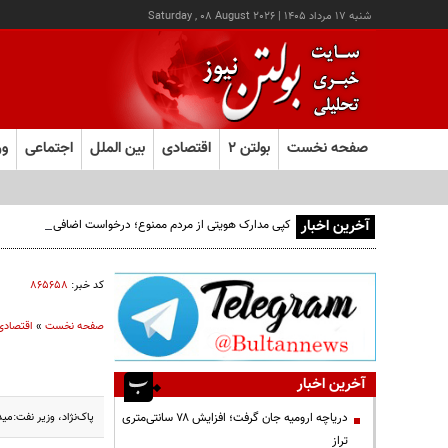
شنبه ۱۷ مرداد ۱۴۰۵
|
Saturday , 08 August 2026
صفحه نخست
بولتن ۲
اقتصادی
بین الملل
اجتماعی
ور
آخرین اخبار
کپی مدارک هویتی از مردم ممنوع؛ درخواست اضافی، می‌تواند پرو
کد خبر:
۸۶۵۶۵۸
صفحه نخست
»
اقتصادی
آخرین اخبار
پاک‌نژاد، وزیر نفت:میدان گازی پارس 
دریاچه ارومیه جان گرفت؛ افزایش ۷۸ سانتی‌متری
تراز