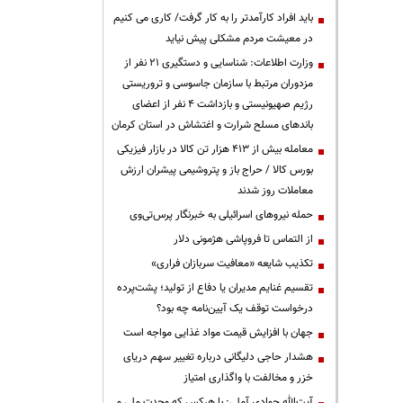
باید افراد کارآمدتر را به کار گرفت/ کاری می کنیم
در معیشت مردم مشکلی پیش نیاید
وزارت اطلاعات: شناسایی و دستگیری ۲۱ نفر از
مزدوران مرتبط با سازمان جاسوسی و تروریستی
رژیم صهیونیستی و بازداشت ۴ نفر از اعضای
باندهای مسلح شرارت و اغتشاش در استان کرمان
معامله بیش از ۴۱۳ هزار تن کالا در بازار فیزیکی
بورس کالا / حراج باز و پتروشیمی پیشران ارزش
معاملات روز شدند
حمله نیروهای اسرائیلی به خبرنگار پرس‌تی‌وی
از التماس تا فروپاشی هژمونی دلار
تکذیب شایعه «معافیت سربازان فراری»
تقسیم غنایم مدیران یا دفاع از تولید؛ پشت‌پرده
درخواست توقف یک آیین‌نامه چه بود؟
جهان با افزایش قیمت مواد غذایی مواجه است
هشدار حاجی دلیگانی درباره تغییر سهم دریای
خزر و مخالفت با واگذاری امتیاز
آیت‌الله جوادی آملی: با هرکس که وحدت ملی و