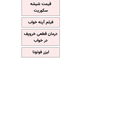
قیمت شیشه
سکوریت
فیلم آپنه خواب
درمان قطعی خروپف
در خواب
لیزر فوتونا