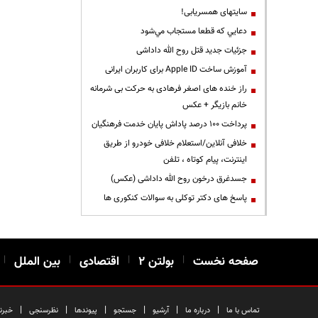
سایتهای همسریابی!
دعايي كه قطعا مستجاب مي‌شود
جزئیات جدید قتل روح الله داداشی
آموزش ساخت Apple ID برای کاربران ایرانی
راز خنده های اصغر فرهادی به حرکت بی شرمانه
خانم بازیگر + عکس
پرداخت ۱۰۰ درصد پاداش پایان خدمت فرهنگیان
خلافی آنلاین/استعلام خلافی خودرو از طریق
اینترنت، پیام کوتاه ، تلفن
جسدغرق درخون روح الله داداشی (عکس)
پاسخ های دکتر توکلی به سوالات کنکوری ها
صفحه نخست
|
بولتن ۲
|
اقتصادی
|
بین الملل
|
|
|
|
|
|
|
تماس با ما
درباره ما
آرشیو
جستجو
پیوندها
نظرسنجی
خبرن