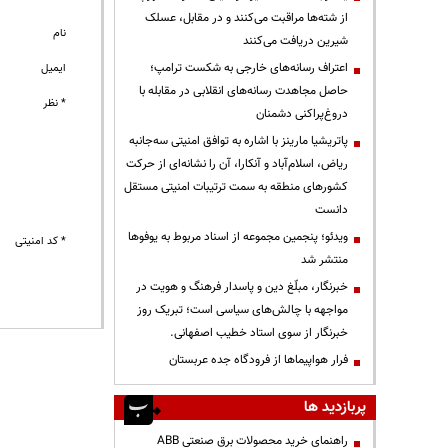
از شته‌ها مراقبت می‌کنند و در مقابل، عسلک
نام
شیرین دریافت می‌کنند
اعتراف رسانه‌های خارجی به شکست ترامپ؛
ایمیل
حاصل مجاهدت رسانه‌های انقلابی در مقابله با
* نظر
دروغ‌پراکنی دشمنان
پاتریشیا مارینز با اشاره به توافق امنیتی سه‌جانبه
ریاض، اسلام‌آباد و آنکارا، آن را نشانه‌ای از حرکت
کشورهای منطقه به سمت ترتیبات امنیتی مستقل
دانست
ویدئو؛ پنجمین مجموعه از اسناد مربوط به یوفوها
* کد امنیتی
منتشر شد
خبرنگار، مبلّغ دین و پاسدار فرهنگ و هویت در
مواجهه با چالش‌های سیاسی است؛ تبریک روز
خبرنگار از سوی استاد خطیب اصفهانی.
فرار هواپیماها از فرودگاه جده عربستان
پربازدید ها
راهنمای خرید محصولات برق صنعتی ABB