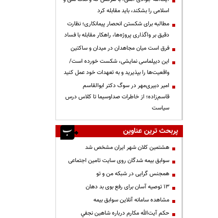
اسلامی را بشکند، باید مقابله کرد
مطالبه برای شکستن انحصار پیمانکاری؛ نظارت
دقیق بر واگذاری پروژه‌ها، راهکار مقابله با فساد
فرق است میان مجاهدان در میدان و ساکتین
این دیپلماسی نمایشی، شکست خورده است/
واقعیت‌ها را بپذیرید و به تعهدات خود عمل کنید
امیر دبیری‌مهر در سوگ دکتر ابوالقاسم
قاسم‌زاده؛ از خاطرات صداوسیما تا کلاس درس
سیاست
پربحث ترین عناوین
هشتمین کلان شهر ایران مشخص شد
سوابق بیمه شدگان روی سایت تامین اجتماعی
همجنس گرایی در شبکه من و تو
13 توصیه آسان برای رفع بوی بد دهان
مشاهده سامانه آنلاين سوابق بیمه
حكم آيت‌الله مكارم درباره شاهين نجفي