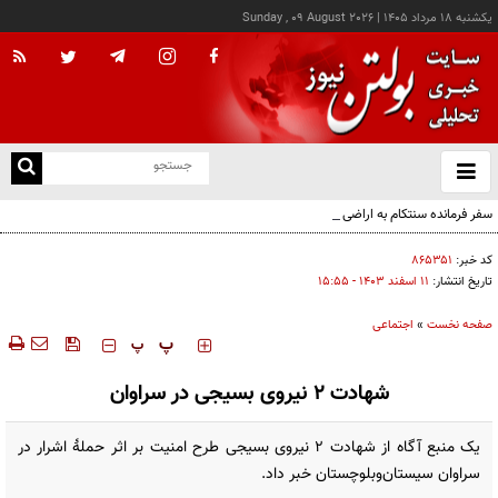
يکشنبه ۱۸ مرداد ۱۴۰۵
|
Sunday , 09 August 2026
از
و
ته
سفر فرمانده سنتکام به اراضی اشغالی
ن
نو
کد خبر:
۸۶۵۳۵۱
تاریخ انتشار:
۱۱ اسفند ۱۴۰۳ - ۱۵:۵۵
صفحه نخست
»
اجتماعی
‍‍‍ پ
پ
شهادت ۲ نیروی بسیجی در سراوان
یک منبع آگاه از شهادت ۲ نیروی بسیجی طرح امنیت بر اثر حملهٔ اشرار در
سراوان سیستان‌و‌بلوچستان خبر داد.