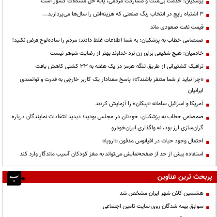
پزشکیان: خدمت بی‌منت و مشارکت مردمی، پایه حل مشکلات کشور است
3 اشتباه رایج در انتخاب رنگ صنعتی که هزینه‌اش را سال‌ها می‌پردازید...
قیمت نفت صعودی ماند
صمصامی خطاب به پزشکیان: به شما اطلاعات غلط دادند؛ مردم را ساده‌لوح فرض نکنید!
خادمیان: هیچ شفیعی برای زن نزد خداوند بهتر از رضایت شوهر نیست
ترافیک کشتیرانی از طریق تنگه هرمز در یک هفته به ۳۳ کشتی کاهش یافت
«چرا نباید از شما متنفر باشند؟»؛ پاسخ معنادار یک کاربر خارجی به قدرت و توانمندی
ایرانیان
آمریکا و اسرائیل سامانه «پیکان» را آزمایش کردند
صمصامی خطاب به پزشکیان: خودتان در مجلس بودید؛ دیدید انتقادات نمایندگان درباره
گران‌سازی ارز بود، نه واگذاری ایران‌خودرو
احتمال وجود حیات در اقیانوس مدفون «اروپا»
استفاده بیش از حد از صفحه‌نمایش می‌تواند به مغز کودکان آسیب ماندگار وارد کند
پربحث ترین عناوین
هشتمین کلان شهر ایران مشخص شد
سوابق بیمه شدگان روی سایت تامین اجتماعی