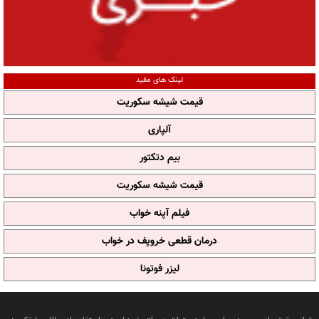
لینک های مفید
قیمت شیشه سکوریت
آلپاری
بیم دتکتور
قیمت شیشه سکوریت
فیلم آپنه خواب
درمان قطعی خروپف در خواب
لیزر فوتونا