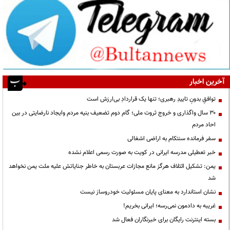
آخرین اخبار
توافقِ بدونِ تاییدِ رهبری؛ تنها یک قراردادِ بی‌ارزش است
۳۰ سال واگذاری و خروج ثروت ملی؛ گام دوم تضعیف بنیه مردم وایجاد نارضایتی در بین
احاد مردم
سفر فرمانده سنتکام به اراضی اشغالی
خبر تعطیلی مدرسه ایرانی در کویت به صورت رسمی اعلام نشده
یمن: تشکیل ائتلاف هرگز مانع مجازات عربستان به خاطر جنایاتش علیه ملت یمن نخواهد
شد
نشان استاندارد به معنای پایان مسئولیت خودروساز نیست
غریبه به دادمون نمی‌رسه؛ ایرانی بخریم!
بسته اینترنت رایگان برای خبرنگاران فعال شد