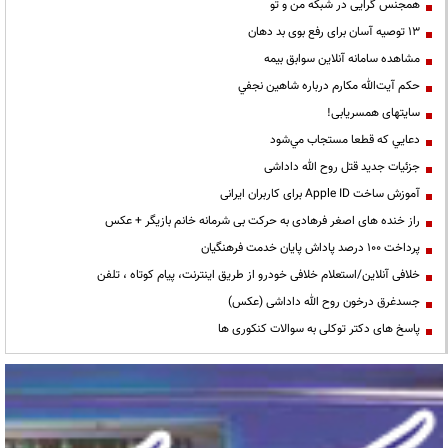
همجنس گرایی در شبکه من و تو
13 توصیه آسان برای رفع بوی بد دهان
مشاهده سامانه آنلاين سوابق بیمه
حكم آيت‌الله مكارم درباره شاهين نجفي
سایتهای همسریابی!
دعايي كه قطعا مستجاب مي‌شود
جزئیات جدید قتل روح الله داداشی
آموزش ساخت Apple ID برای کاربران ایرانی
راز خنده های اصغر فرهادی به حرکت بی شرمانه خانم بازیگر + عکس
پرداخت ۱۰۰ درصد پاداش پایان خدمت فرهنگیان
خلافی آنلاین/استعلام خلافی خودرو از طریق اینترنت، پیام کوتاه ، تلفن
جسدغرق درخون روح الله داداشی (عکس)
پاسخ های دکتر توکلی به سوالات کنکوری ها