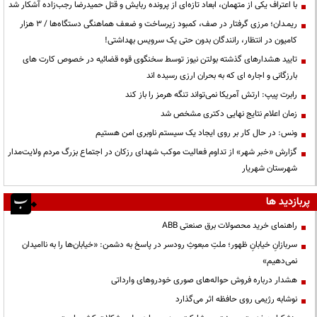
با اعتراف یکی از متهمان، ابعاد تازه‌ای از پرونده ربایش و قتل حمیدرضا رجب‌زاده آشکار شد
ریمـدان؛ مرزی گرفتار در صف، کمبود زیرساخت و ضعف هماهنگی دستگاه‌ها / ۳ هزار
کامیون در انتظار، رانندگان بدون حتی یک سرویس بهداشتی!
تایید هشدارهای گذشته بولتن نیوز توسط سخنگوی قوه قضائیه در خصوص کارت های
بارزگانی و اجاره ای که به بحران ارزی رسیده اند
رابرت پیپ: ارتش آمریکا نمی‌تواند تنگه هرمز را باز کند
زمان اعلام نتایج نهایی دکتری مشخص شد
ونس: در حال کار بر روی ایجاد یک سیستم ناوبری امن هستیم
گزارش «خبر شهر» از تداوم فعالیت موکب شهدای رزکان در اجتماع بزرگ مردم ولایت‌مدار
شهرستان شهریار
پربازدید ها
راهنمای خرید محصولات برق صنعتی ABB
سربازانِ خیابانِ ظهور؛ ملتِ مبعوثِ رودسر در پاسخ به دشمن: «خیابان‌ها را به ناامیدان
نمی‌دهیم»
هشدار درباره فروش حواله‌های صوری خودروهای وارداتی
نوشابه رژیمی روی حافظه اثر می‌گذارد