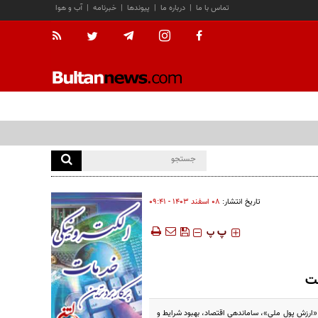
تماس با ما
|
درباره ما
|
پیوندها
|
خبرنامه
|
آب و هوا
تاریخ انتشار:
۰۸ اسفند ۱۴۰۳ - ۰۹:۴۱
‍‍‍ پ
پ
لت
 «ارزش پول ملی»، ساماندهی اقتصاد، بهبود شرایط و