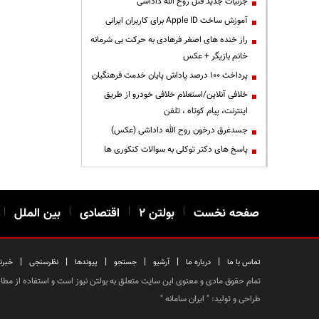
جزئیات جدید قتل روح الله داداشی
آموزش ساخت Apple ID برای کاربران ایرانی
راز خنده های اصغر فرهادی به حرکت بی شرمانه
خانم بازیگر + عکس
پرداخت ۱۰۰ درصد پاداش پایان خدمت فرهنگیان
خلافی آنلاین/استعلام خلافی خودرو از طریق
اینترنت، پیام کوتاه ، تلفن
جسدغرق درخون روح الله داداشی (عکس)
پاسخ های دکتر توکلی به سوالات کنکوری ها
صفحه نخست
|
بولتن ۲
|
اقتصادی
|
بین الملل
|
|
|
|
|
|
|
تماس با ما
درباره ما
آرشیو
جستجو
پیوندها
نظرسنجی
خبرن
تمام حقوق مادی و معنوی این سایت متعلق به بولتن نیوز است و استفاده از مطالب
طراحی و تولید: "
ایران سامانه
"