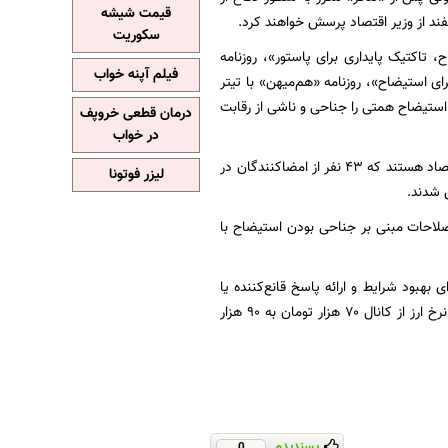
قیمت شیشه
سکوریت
، تاکتیک پایداری برای پاستور»، روزنامه
فیلم آپنه خواب
ای استیضاح»، روزنامه «هم‌میهن» با تیتر
استیضاح همتی را جناحی و ناشی از رقابت
درمان قطعی خروپف
در خواب
بر اساس آمار منتشر شده ۱۱۴ نفر از نمایندگان تا لحظه تنظیم این گزارش خواهان استیضاح وزیر اقتصاد هستند که ۴۳ نفر از امضاکنندگان در
لیزر فوتونا
لاحات مبنی بر جناحی بودن استیضاح با
اح پس از گذشت ۱ الی ۲ ماه، نشان از انتظار برای بهبود شرایط و ارائه پاسخ قانع‌کننده یا
راهکاری برای برون‌رفت از شرایط فعلی اقتصاد دارد که در این فرصت نه‌تنها راهکاری ارئه نشد بلکه نرخ ارز از کانال ۷۰ هزار تومان به ۹۰ هزار
پسندیدم
0