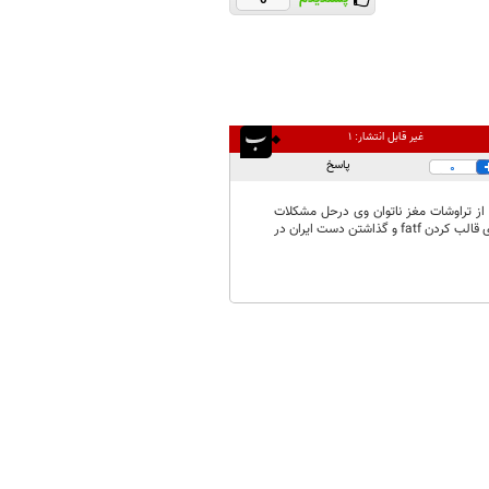
غیر قابل انتشار:
۱
پاسخ
0
ارد اصرار برتصویب fatf و آزاد ساری نرخ دلار را از تراوشات مغز ناتوان وی درحل مشکلات
کشوراست که با آزاد سازی دلار رکورد کاهش ارزش پول ملی در کوتاهترین مدت شکست و حالا منتظر فرصت برای قالب کردن fatf و گذاشتن دست ایران در