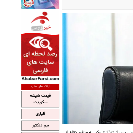
لینک های مفید
قیمت شیشه
سکوریت
آلپاری
بیم دتکتور
ونی پس از «تذکر» مکرر به منظور دفاع از