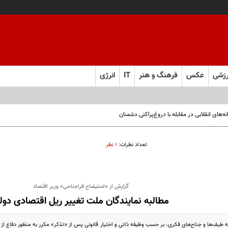
زشی
عکس
فرهنگ و هنر
IT
انرژی
ی انقلابی در مقابله با دروغ‌پراکنی دشمنان
تعداد نظرات:
۱ نظر
گزارش از «استیضاح فراجناحی» وزیر اقتصاد
مطالبه نمایندگان ملت تغییر ریل اقتصادی دو
ه طیف‌ها و جناح‌های فکری،‌ بر حسب وظیفه ذاتی و اختیار قانونی پس از «تذکر» مکرر به منظور دفاع از