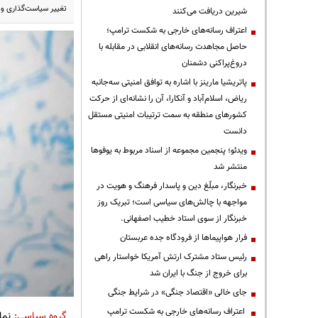
تغییر سیاست‌گذاری و ریل اقتصاد در روز ۱۲ ا
شیرین دریافت می‌کنند
اعتراف رسانه‌های خارجی به شکست ترامپ؛
حاصل مجاهدت رسانه‌های انقلابی در مقابله با
دروغ‌پراکنی دشمنان
پاتریشیا مارینز با اشاره به توافق امنیتی سه‌جانبه
ریاض، اسلام‌آباد و آنکارا، آن را نشانه‌ای از حرکت
کشورهای منطقه به سمت ترتیبات امنیتی مستقل
دانست
ویدئو؛ پنجمین مجموعه از اسناد مربوط به یوفوها
منتشر شد
خبرنگار، مبلّغ دین و پاسدار فرهنگ و هویت در
مواجهه با چالش‌های سیاسی است؛ تبریک روز
خبرنگار از سوی استاد خطیب اصفهانی.
فرار هواپیماها از فرودگاه جده عربستان
رئیس ستاد مشترک ارتش آمریکا خواستار راهی
برای خروج از جنگ با ایران شد
جای خالی «اقتصاد جنگی» در شرایط جنگی
اعتراف رسانه‌های خارجی به شکست ترامپ
گروه سیاسی
: نم