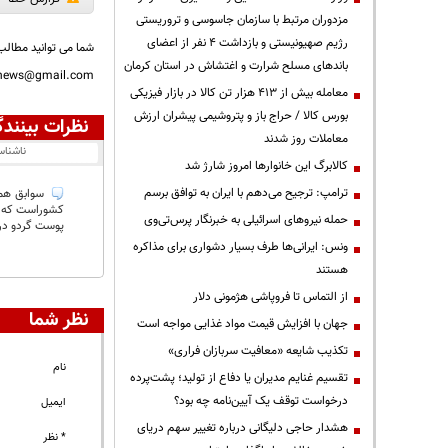
مزدوران مرتبط با سازمان جاسوسی و تروریستی
رژیم صهیونیستی و بازداشت ۴ نفر از اعضای
شما می توانید مطالب 
باندهای مسلح شرارت و اغتشاش در استان کرمان
nnews@gmail.com
معامله بیش از ۴۱۳ هزار تن کالا در بازار فیزیکی
بورس کالا / حراج باز و پتروشیمی پیشران ارزش
نظرات بینندگ
معاملات روز شدند
ناشنا
کالابرگ این خانوارها امروز شارژ شد
ترامپ: ترجیح می‌دهم با ایران به توافق برسم
حمله نیروهای اسرائیلی به خبرنگار پرس‌تی‌وی
پوست گردو در 
ونس: ایرانی‌ها طرف بسیار دشواری برای مذاکره
هستند
از التماس تا فروپاشی هژمونی دلار
نظر شما
جهان با افزایش قیمت مواد غذایی مواجه است
تکذیب شایعه «معافیت سربازان فراری»
نام
تقسیم غنایم مدیران یا دفاع از تولید؛ پشت‌پرده
درخواست توقف یک آیین‌نامه چه بود؟
ایمیل
هشدار حاجی دلیگانی درباره تغییر سهم دریای
* نظر