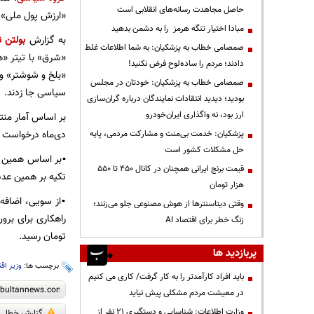
حاصل مجاهدت رسانه‌های انقلابی است
«ارزش پول ملی»، ساماندهی
مبادا اختیار تنگه هرمز را به دشمن بدهید
به گزارش
بولتن ن
صمصامی خطاب به پزشکیان: به شما اطلاعات غلط
«شرق» با تیتر «هم
دادند؛ مردم را ساده‌لوح فرض نکنید!
«بلخ و شوشتر» و 
صمصامی خطاب به پزشکیان: خودتان در مجلس
سیاسی جا زدند.
بودید؛ دیدید انتقادات نمایندگان درباره گران‌سازی
ارز بود، نه واگذاری ایران‌خودرو
دی‌ماه درخواست خود را در سامانه ثبت ک
پزشکیان: خدمت بی‌منت و مشارکت مردمی، پایه
حل مشکلات کشور است
▪️بر اساس همین 
قیمت‌ برنج ایرانی همچنان در کانال ۴۵۰ تا ۵۵۰
تکیه بر همین عدد
هزار تومان
وقتی دیتاسنترها از هوش مصنوعی جلو می‌زنند؛
زنگ خطر برای اقتصاد AI
تومان رسید.
پربازدید ها
برچسب ها:
وزیر اق
باید افراد کارآمدتر را به کار گرفت/ کاری می کنیم
در معیشت مردم مشکلی پیش نیاید
وزارت اطلاعات: شناسایی و دستگیری ۲۱ نفر از
گزارش خطا