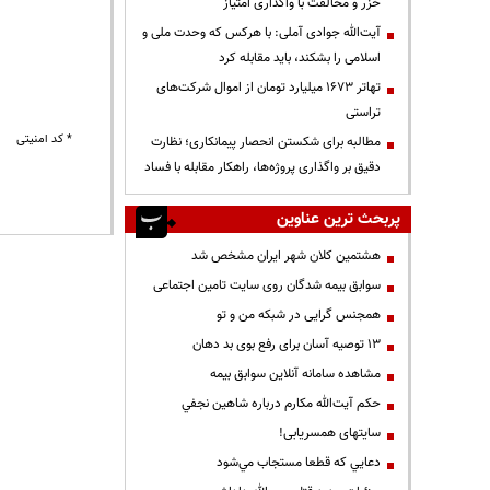
خزر و مخالفت با واگذاری امتیاز
آیت‌الله جوادی آملی: با هرکس که وحدت ملی و
اسلامی را بشکند، باید مقابله کرد
تهاتر ۱۶۷۳ میلیارد تومان از اموال شرکت‌های
تراستی
* کد امنیتی
مطالبه برای شکستن انحصار پیمانکاری؛ نظارت
دقیق بر واگذاری پروژه‌ها، راهکار مقابله با فساد
پربحث ترین عناوین
هشتمین کلان شهر ایران مشخص شد
سوابق بیمه شدگان روی سایت تامین اجتماعی
همجنس گرایی در شبکه من و تو
13 توصیه آسان برای رفع بوی بد دهان
مشاهده سامانه آنلاين سوابق بیمه
حكم آيت‌الله مكارم درباره شاهين نجفي
سایتهای همسریابی!
دعايي كه قطعا مستجاب مي‌شود