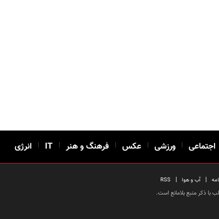
اجتماعی
|
ورزشی
|
عکس
|
فرهنگ و هنر
|
IT
|
انرژی
|
|
امه
آب و هوا
RSS
 با ذکر منبع بلامانع است.