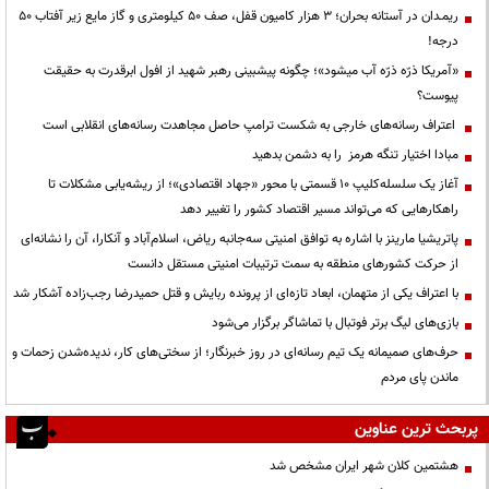
ریمـدان در آستانه بحران؛ ۳ هزار کامیون قفل، صف ۵۰ کیلومتری و گاز مایع زیر آفتاب ۵۰
درجه!
«آمریکا ذرّه ذرّه آب میشود»؛ چگونه پیشبینی رهبر شهید از افول ابرقدرت به حقیقت
پیوست؟
اعتراف رسانه‌های خارجی به شکست ترامپ حاصل مجاهدت رسانه‌های انقلابی است
مبادا اختیار تنگه هرمز را به دشمن بدهید
آغاز یک سلسله‌کلیپ ۱۰ قسمتی با محور «جهاد اقتصادی»؛ از ریشه‌یابی مشکلات تا
راهکارهایی که می‌تواند مسیر اقتصاد کشور را تغییر دهد
پاتریشیا مارینز با اشاره به توافق امنیتی سه‌جانبه ریاض، اسلام‌آباد و آنکارا، آن را نشانه‌ای
از حرکت کشورهای منطقه به سمت ترتیبات امنیتی مستقل دانست
با اعتراف یکی از متهمان، ابعاد تازه‌ای از پرونده ربایش و قتل حمیدرضا رجب‌زاده آشکار شد
بازی‌های لیگ برتر فوتبال با تماشاگر برگزار می‌شود
حرف‌های صمیمانه یک تیم رسانه‌ای در روز خبرنگار؛ از سختی‌های کار، ندیده‌شدن زحمات و
ماندن پای مردم
پربحث ترین عناوین
هشتمین کلان شهر ایران مشخص شد