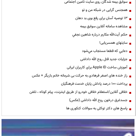
سوابق بیمه شدگان روی سایت تامین اجتماعی
همجنس گرایی در شبکه من و تو
13 توصیه آسان برای رفع بوی بد دهان
مشاهده سامانه آنلاين سوابق بیمه
حكم آيت‌الله مكارم درباره شاهين نجفي
سایتهای همسریابی!
دعايي كه قطعا مستجاب مي‌شود
جزئیات جدید قتل روح الله داداشی
آموزش ساخت Apple ID برای کاربران ایرانی
راز خنده های اصغر فرهادی به حرکت بی شرمانه خانم بازیگر + عکس
پرداخت ۱۰۰ درصد پاداش پایان خدمت فرهنگیان
خلافی آنلاین/استعلام خلافی خودرو از طریق اینترنت، پیام کوتاه ، تلفن
جسدغرق درخون روح الله داداشی (عکس)
پاسخ های دکتر توکلی به سوالات کنکوری ها