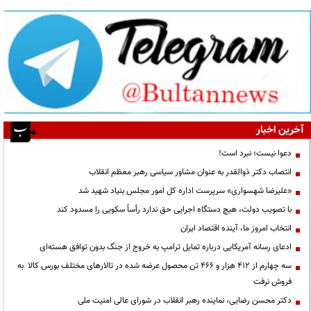
آخرین اخبار
دعوا نیست؛ نبرد است!
انتصاب دکتر ذوالقدر به عنوان مشاور سیاسی رهبر معظم انقلاب
«علیرضا شهسواری» سرپرست اداره کل امور مجلس بنیاد شهید شد
با تصویب دولت، هیچ دستگاه اجرایی حق ندارد رأساً سکویی را مسدود کند
انتخاب امروز ما، آینده اقتصاد ایران
ادعای رسانه آمریکایی درباره تمایل ترامپ به خروج از جنگ بدون توافق هسته‌ای
سه چهارم از ۴۱۲ هزار و ۴۶۶ تن محصول عرضه شده در تالارهای مختلف بورس کالا به
فروش نرفت
دکتر محسن رضایی، نماینده رهبر انقلاب در شورای عالی امنیت ملی