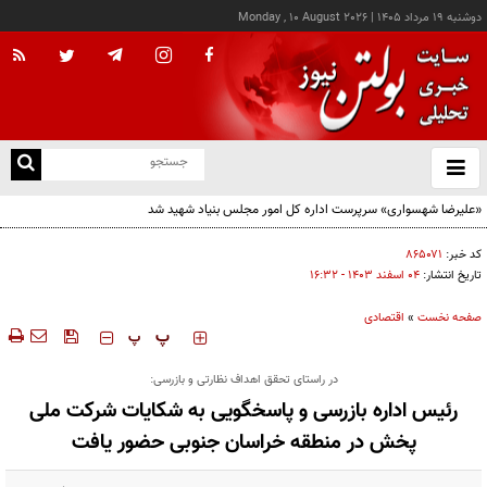
دوشنبه ۱۹ مرداد ۱۴۰۵
|
Monday , 10 August 2026
از
و
ته
«علیرضا شهسواری» سرپرست اداره کل امور مجلس بنیاد شهید شد
ن
نو
کد خبر:
۸۶۵۰۷۱
تاریخ انتشار:
۰۴ اسفند ۱۴۰۳ - ۱۶:۳۲
صفحه نخست
»
اقتصادی
‍‍‍ پ
پ
در راستای تحقق اهداف نظارتی و بازرسی:
رئیس اداره بازرسی و پاسخگویی به شکایات شرکت ملی
پخش در منطقه خراسان جنوبی حضور یافت