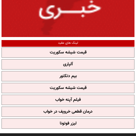
لینک های مفید
قیمت شیشه سکوریت
آلپاری
بیم دتکتور
قیمت شیشه سکوریت
فیلم آپنه خواب
درمان قطعی خروپف در خواب
لیزر فوتونا