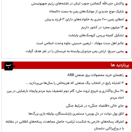
واکنش حزب‌الله گنجاندن جنوب لبنان در نقشه‌های رژیم صهیونیستی
شلیک موج جدیدی از موشک‌های یمن به سمت «المخا»
اعطای زمین ۲۰۰ متری به خانواده‌های دارای ۳ فرزند و بیش
۱۴ میلیون مجرد در کشور داریم
تشکیل کمیته بررسی کیوسک‌های پایتخت
عالم اهل سنت مهاباد : اربعین حسینی جلوه وحدت اسلامی است
یحیی سریع: ارتش یمن مزدوران وابسته به عربستان را در تعز هدف گرفت
پربازدید ها
راهنمای خرید محصولات برق صنعتی ABB
3 اشتباه رایج در انتخاب رنگ صنعتی که هزینه‌اش را سال‌ها می‌پردازید...
۳۰ سال واگذاری و خروج ثروت ملی؛ گام دوم تضعیف بنیه مردم وایجاد نارضایتی در بین
احاد مردم
جای خالی «اقتصاد جنگی» در شرایط جنگی
اتاق پول دولت در دل بورس؛ مستمری بازنشستگان، وثیقه بازی بزرگ‌ها
اعتراف رسانه‌های خارجی به شکست ترامپ؛ حاصل مجاهدت رسانه‌های انقلابی در مقابله
با دروغ‌پراکنی دشمنان